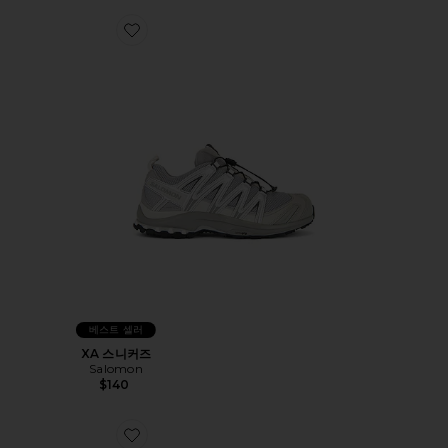
Favorite XA 스니커즈
베스트 셀러
XA 스니커즈
Salomon
$140
Favorite CLOUDNOVA FORM 2 스니커즈