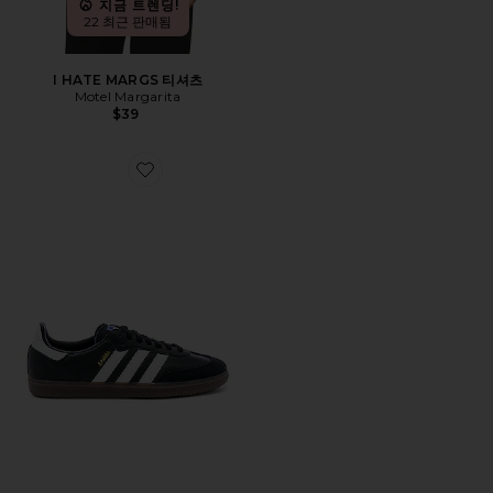
지금 트렌딩!
22 최근 판매됨
I HATE MARGS 티셔츠
Motel Margarita
$39
Favorite SAMBA OG 슈즈