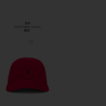
모자
Polo Ralph Lauren
$50
Favorite 모자