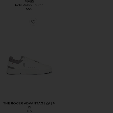
티셔츠
Polo Ralph Lauren
$55
Favorite THE ROGER ADVANTAGE 스니커즈
THE ROGER ADVANTAGE 스니커
즈
On