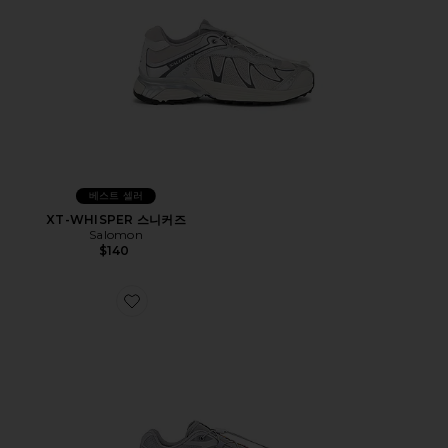
베스트 셀러
XT-WHISPER 스니커즈
Salomon
$140
Favorite XT-6 스니커즈