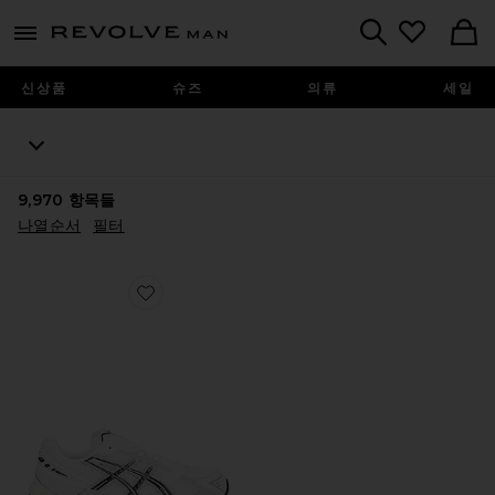
Revolve
menu - shows more content
Search
신상품
슈즈
의류
세일
9,970
항목들
나열순서
필터
Favorite GEL-1130 스니커즈