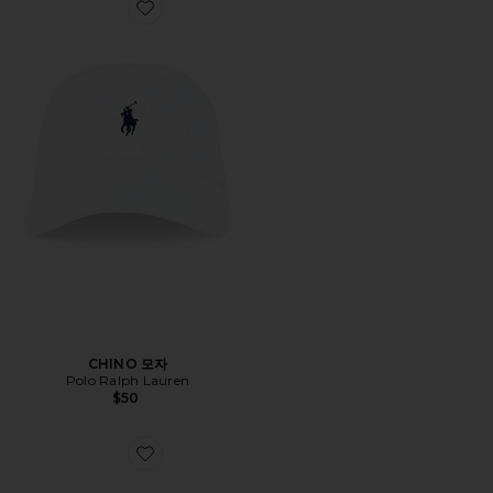
Favorite CHINO 모자
CHINO 모자
Polo Ralph Lauren
$50
Favorite CLOUD X 4 스니커즈