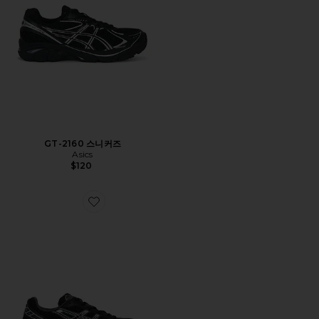
GT-2160 스니커즈
Asics
$120
Favorite GEL-1130 스니커즈