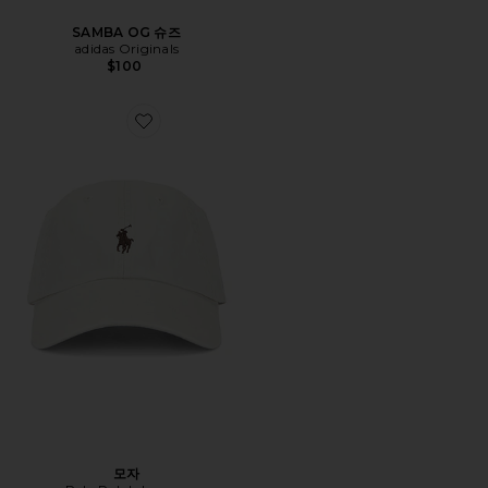
SAMBA OG 슈즈
adidas Originals
$100
Favorite 모자
모자