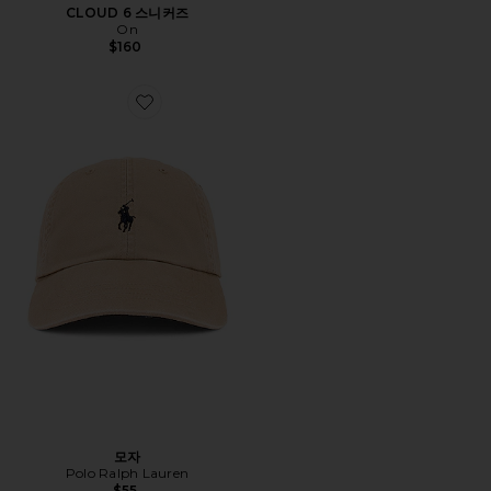
CLOUD 6 스니커즈
On
$160
Favorite 모자
모자
Polo Ralph Lauren
$55