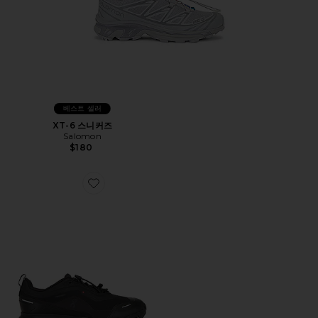
베스트 셀러
XT-6 스니커즈
Salomon
$180
Favorite CLOUD 6 GEO WP 스니커즈