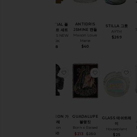
ANTIDRIS
ESSENTIAL 플
STILLA 그릇
JSMINE 캔들
레이스매트 세트
AYTM
Maison Louis
HAWKINS NEW
$269
Marie
YORK
$40
$48
찜상품NAPOLEON 가슴둘레
찜상품GUADALU
찜
GUADALUPE
NAPOLEON 가
GLASS 애쉬트레
블랭킷
슴둘레
이
Born x Raised
Trudon
Houseplant
$260
Sale price:
$213
$250
$25