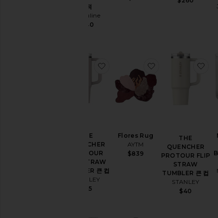
$260
세
서적
탁
Assouline
장
$140
식
품
주
방
찜상품THE QUENCHER PROTOU
찜상품Flores Rug
찜상
및
식
당
라
이
프
스
타
Flores Rug
THE
THE
일
AYTM
QUENCHER
QUENCHER
PROTOUR
아
$839
PROTOUR FLIP
FLIP STRAW
웃
STRAW
TUMBLER 큰 컵
도
TUMBLER 큰 컵
STANLEY
어
STANLEY
$35
$40
애
완
동