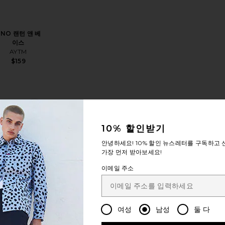
NO 랜턴 앤 베
이스
AYTM
$159
eaf Shall Fall Catchall
상품VOLVI 그릇
찜상품FLORES 쿠션
10% 할인받기
안녕하세요!
10% 할인
뉴스레터를 구독하고 신
가장 먼저 받아보세요!
이메일 주소
FLORES 쿠션
AYTM
$145
여성
남성
둘 다