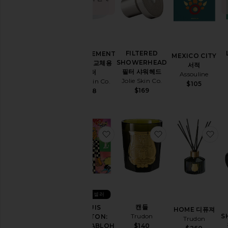
됨
이
불
&
담
요
FILTERED
REPLACEMENT
MEXICO CITY
책,
SHOWERHEAD
FILTER 교체용
서적
게
필터 샤워헤드
필터
Assouline
임
Jolie Skin Co.
Jolie Skin Co.
$105
및
$169
$38
문
구
류
양
찜상품LOUIS VUITTON: VIRGIL
찜상품캔들
찜
초
및
가
정
용
향
수
베스트 셀러
청
캔들
LOUIS
HOME 디퓨져
소
Trudon
S
VUITTON:
Trudon
&
VIRGIL ABLOH
$140