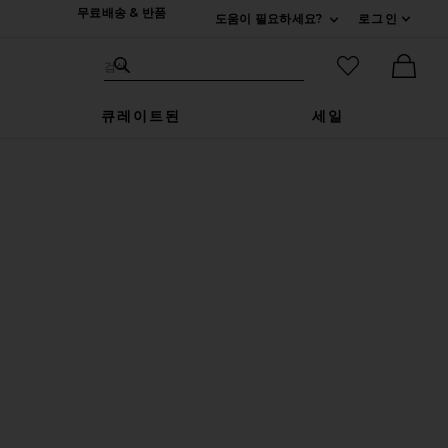
무료배송 & 반품
도움이 필요하세요?
로그인
펼치기 연락처
검색하기
즐겨찾기 아
검색
Ther
큐레이트된
세일