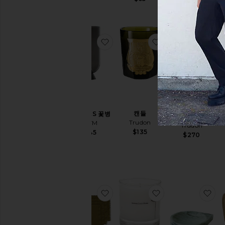
찜상품GLACIES 꽃병
찜상품캔들
찜
캔들
GLACIES 꽃병
스프레이
Trudon
A
AYTM
Trudon
$135
$145
$270
찜상품ESSENTIAL 플레이스매트 
찜상품ANTIDRIS 
찜