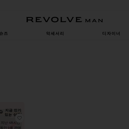
Revolve Man
슈즈
악세서리
디자이너
LTER
ELECTED
LTER
ELECTED
LTER
ELECTED
LTER
ELECTED
열순서
기
지금 인기
있는 상품!
 교체용 필터
 SHOWERHEAD 필터 샤워헤드
품MEXICO CITY 서적
찜상품LAKE COMO IDYLL 서적
지난 48시간
동안 9회 판매