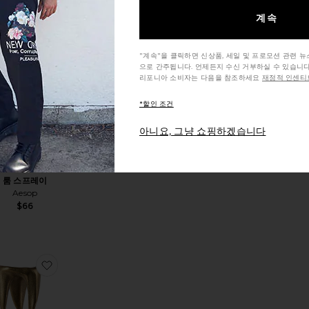
계속
상품스프레이
찜상품CYTHERA AROMATIQUE 룸 스프레이
"계속"을 클릭하면 신상품, 세일 및 프로모션 관련 
으로 간주됩니다. 언제든지 수신 거부하실 수 있습니다
리포니아 소비자는 다음을 참조하세요
재정적 인센티브
*할인 조건
아니요, 그냥 쇼핑하겠습니다
CYTHERA
ROMATIQUE
룸 스프레이
Aesop
$66
세트
JSMINE 캔들
상품STILLA 그릇
찜상품Oil Burner