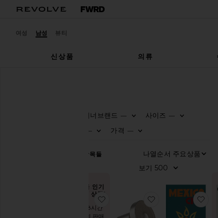
여성
남성
뷰티
신상품
의류
남성
홈
홈
디자이너브랜드
사이즈
—
—
0
0
FI
S
FI
S
카
색상
가격
—
—
테
0
0
FI
S
FI
S
고
리
나
128
항목들
보
모
두
보
지금 인기
있는 상품!
기
찜상품REPLACEMENT FILTER
찜상품FILTERED
찜상
목
지난 48시간
욕
동안 8회 판매