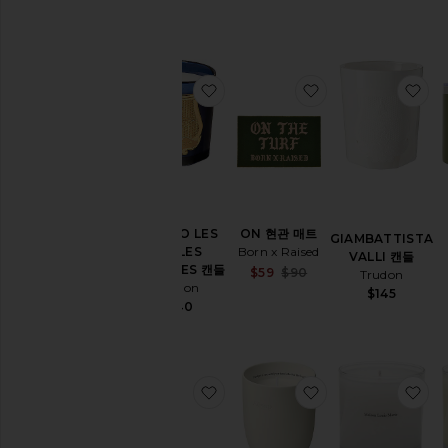
Previous price:
찜상품REGGIO LES BELLES MA
찜상품ON 현관 매
찜상
ON 현관 매트
REGGIO LES
GIAMBATTISTA
Born x Raised
BELLES
VALLI 캔들
MATIERES 캔들
Sale price:
$59
$90
Trudon
Previous price:
Trudon
$145
$140
찜상품REGINA 디쉬
찜상품AROMATIQ
찜상