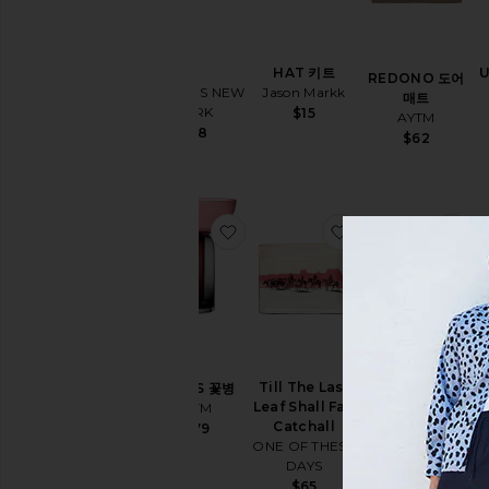
항목들
HAT 키트
U
병
REDONO 도어
Jason Markk
HAWKINS NEW
매트
YORK
$15
AYTM
$58
$62
찜상품TORUS 꽃병
찜상품Till The Last L
찜
Till The Last
TORUS 꽃병
VOLVI 그릇
Leaf Shall Fall
AYTM
AYTM
Catchall
$179
$175
ONE OF THESE
DAYS
$65