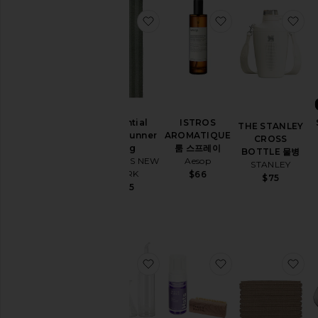
물
액
찜상품Essential Floor Runner R
찜상품ISTROS A
찜상
세
서
리
트
래
블
&
러
ISTROS
Essential
THE STANLEY
기
AROMATIQUE
Floor Runner
CROSS
지
룸 스프레이
Rug
BOTTLE 물병
Aesop
HAWKINS NEW
STANLEY
유효성
YORK
$66
$75
$95
재
고
있
음
항목들
찜상품병
찜상품HAT 키트
찜
예
약
주
문