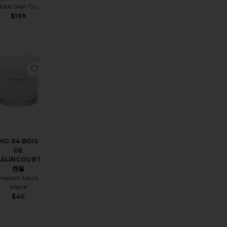
Jolie Skin Co.
$169
R FLIP STRAW TUMBLER 큰 컵
품THE QUENCHER PROTOUR FLIP STRAW TUMBLER 큰 컵
찜상품NO.04 BOIS DE BALINCOURT 캔들
NO.04 BOIS
DE
BALINCOURT
캔들
Maison Louis
Marie
$40