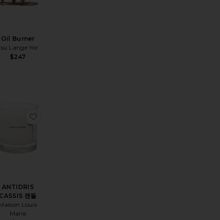
Oil Burner
Tsu Lange Yor
$247
PE 블랭킷
상품GLASS 애쉬트레이
찜상품ANTIDRIS CASSIS 캔들
ANTIDRIS
CASSIS 캔들
Maison Louis
Marie