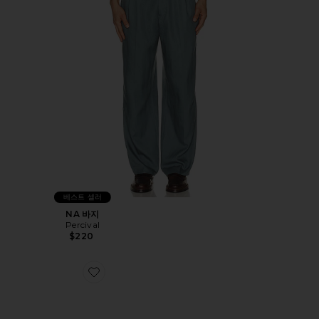
베스트 셀러
NA 바지
Percival
$220
Favorite LOGAN 로퍼