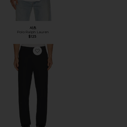
셔츠
Polo Ralph Lauren
$125
Favorite COMMUTER 팬츠