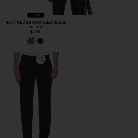
신상품
REYNOLDS LONG SLEEVE 폴로
SIMKHAI
$365
Favorite 팬츠