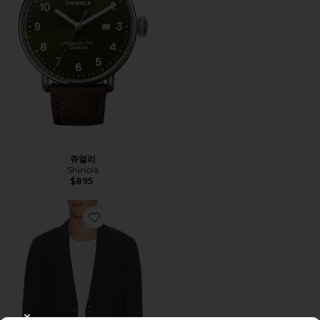
쥬얼리
Shinola
$895
Favorite 자켓