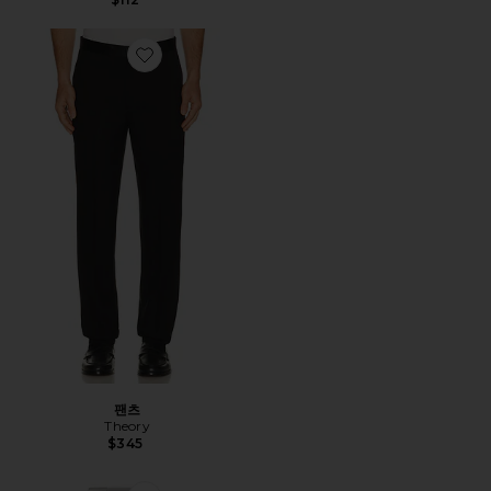
Favorite 팬츠
팬츠
Theory
$345