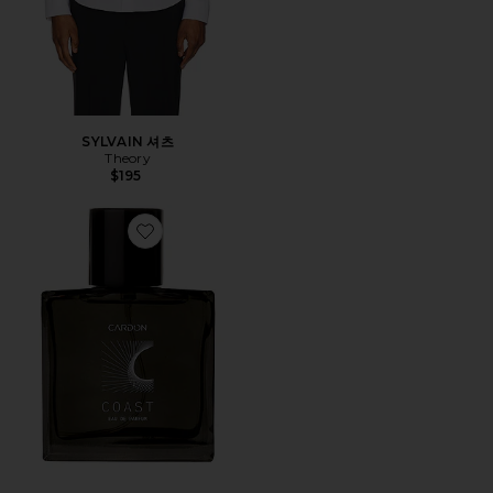
SYLVAIN 셔츠
Theory
$195
Favorite COAST 기능성 향수