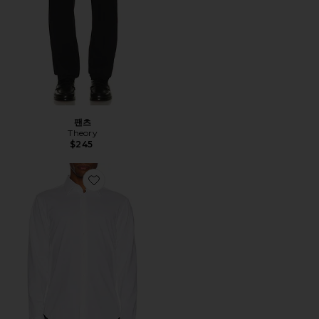
팬츠
Theory
$245
Favorite SYLVAIN 셔츠