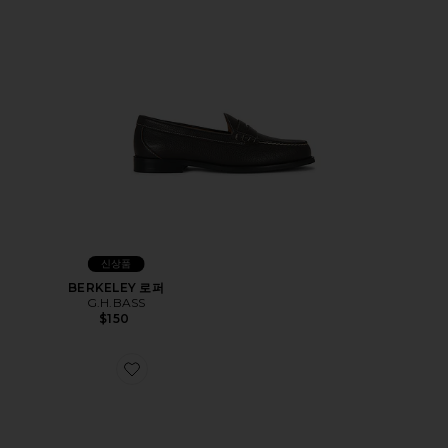
신상품
BERKELEY 로퍼
G.H.BASS
$150
Favorite LEXINGTON 로퍼