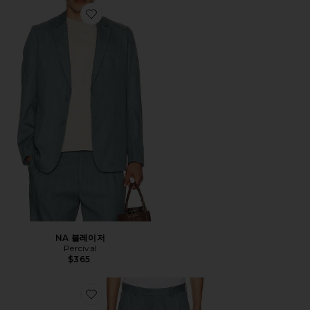
Favorite NA 블레이저
NA 블레이저
Percival
$365
Favorite NA 바지