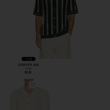
신상품
SAWYER 셔츠
CHE
$195
Favorite ASHER SWEATER 리조트 셔츠