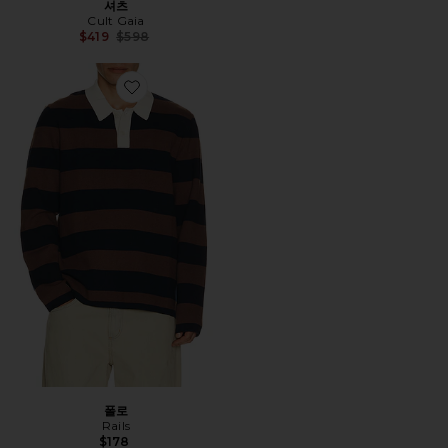
셔츠
Cult Gaia
Previous price:
$419
$598
Favorite 폴로
폴로
Rails
$178