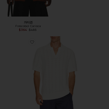
가디건
Frescobol Carioca
Previous price:
$364
$485
Favorite RIPPLE 폴로