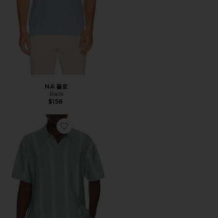
NA 폴로
Rails
$158
Favorite LIAM 스웨터 폴로