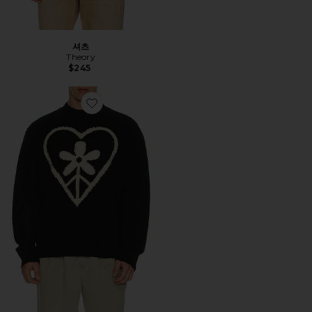
셔츠
Theory
$245
Favorite FINDEN 스웨터