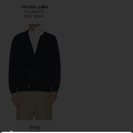
FINDEN 스웨터
ALLSAINTS
Previous price:
$95
$269
Favorite 가디건
가디건
Found