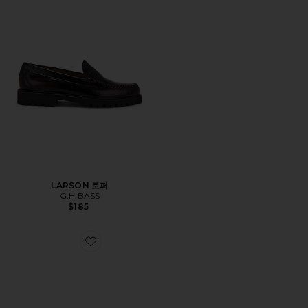
LARSON 로퍼
G.H.BASS
$185
Favorite LAYTON 로퍼