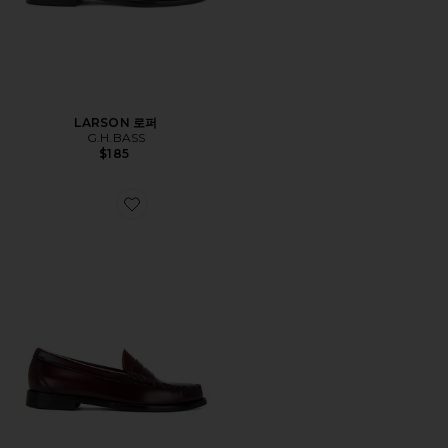
LARSON 로퍼
G.H.BASS
$185
Favorite LARSON 로퍼