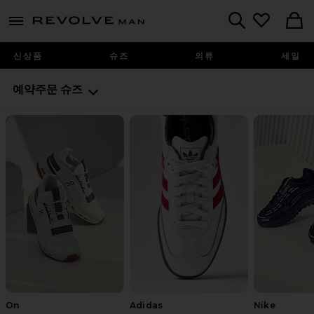
Revolve
menu - shows more content
Search
신상품
슈즈
의류
세일
예약주문
슈즈
On
Adidas
Nike