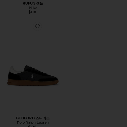
RUFUS 샌들
Nike
$110
Favorite BEDFORD 스니커즈
BEDFORD 스니커즈
Polo Ralph Lauren
$128