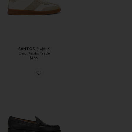
SANTOS 스니커즈
East Pacific Trade
$155
Favorite LARSON 로퍼