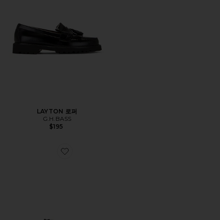
LAYTON 로퍼
G.H.BASS
$195
Favorite SANTOS 스니커즈