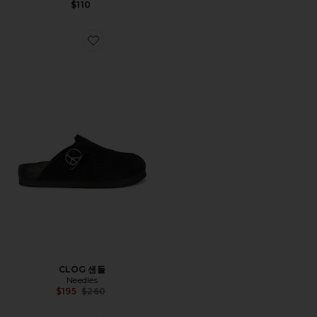
$110
Favorite CLOG 샌들
CLOG 샌들
Needles
Previous price:
$195
$260