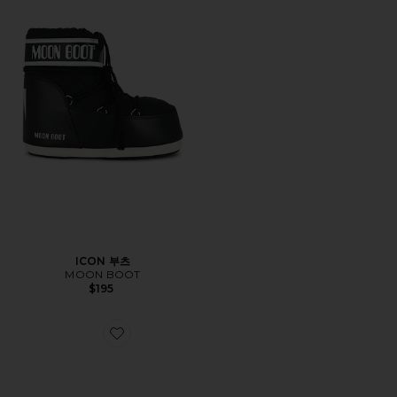
ICON 부츠
MOON BOOT
$195
Favorite TUCKER 스니커즈