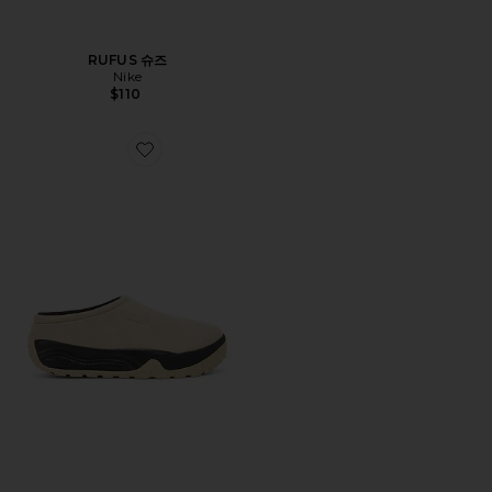
RUFUS 슈즈
Nike
$110
Favorite RUFUS 샌들