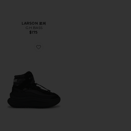
LARSON 로퍼
G.H.BASS
$175
Favorite MOON247 부츠