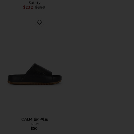
Satisfy
Previous price:
$232
$290
Favorite CALM 슬라이드
CALM 슬라이드
Nike
$50