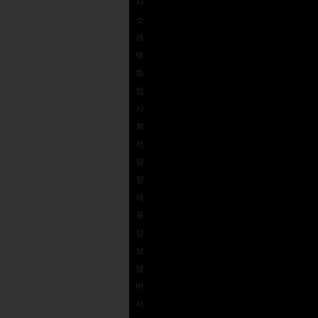
사
1-
환
인가?
소
562-
사이즈 가
피드백
개
926-
이드
접근성
백
5672
REVOLVE
로열티 프
화
결제
상품권
로그램
점
옵션
사
자주
회
묻는
적
질문
영
주문
향
추적
채
용
정
보
앰
버
서