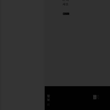
같아
세요
요. 언
제든
지 탈
퇴하
실 수
있습
니다.
Privacy Policy
이
메
일
회원가입
주
소
고객센터
정
보
고객
배송
왜
회
센터
반송 및 교
REVOLVE