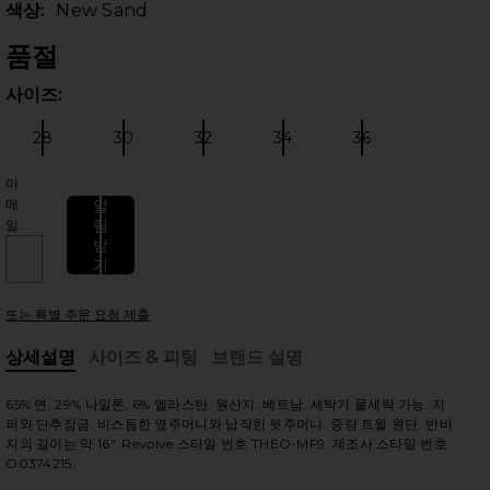
색상:
New Sand
품절
사이즈:
사이
28
30
32
34
36
사이즈:
사이즈:
사이즈:
사이즈:
사이즈:
이
메
알
림
일
받
 슬라이드
기
또는 특별 주문 요청 제출
상세설명
사이즈 & 피팅
브랜드 설명
, Cu
65% 면, 29% 나일론, 6% 엘라스탄. 원산지: 베트남. 세탁기 물세탁 가능. 지
퍼와 단추잠금. 비스듬한 옆주머니와 납작한 뒷주머니. 중량 트윌 원단. 반바
지의 길이는 약 16". Revolve 스타일 번호 THEO-MF9. 제조사 스타일 번호
O0374215.