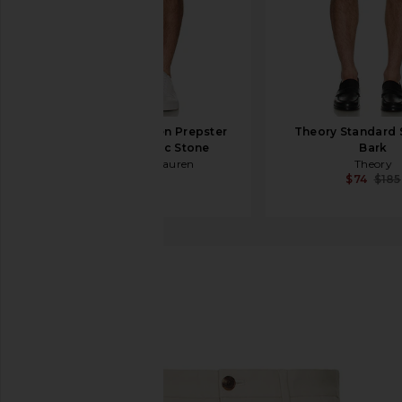
Polo Ralph Lauren Prepster
Theory Standard S
Short in Classic Stone
Bark
Polo Ralph Lauren
Theory
$90
$74
$185
Theory
쇼츠
찜상품Theory Zaine Shorts in New Sand