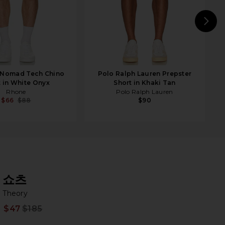
N
 Nomad Tech Chino
Polo Ralph Lauren Prepster
t in White Onyx
Short in Khaki Tan
Rhone
Polo Ralph Lauren
$66
$88
$90
쇼츠
Th
bran
Theory
$47
$185
Prev