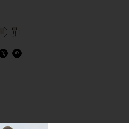
view 1 of 3 쇼츠 in New Sand
v
S
S
S