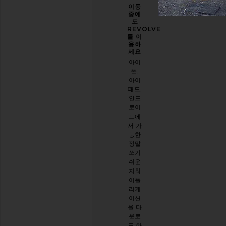
당신
개선
이동
의 스
할 수
중에
타일
있도
도
을 한
록 도
REVOLVE
층 업
와주
를 이
그레
세요
용하
이드
세요
오늘
하세
아이
방문
요
폰,
에 대
아이
이메
한 설
패드,
일 뉴
문 조
안드
스레
사를
로이
터를
해주
드에
구독
세요
서 가
하시
능한
면
설문
정말
10%
시작
쓰기
할인
하기
쉬운
받기
.
저희
스타
어플
일리
리케
시한
이션
절친
을 다
이 생
운로
긴 것
드 하