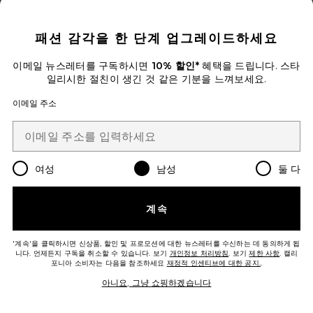
CLOSE MODAL
Previous price:
$64
$160
패션 감각을 한 단계 업그레이드하세요
Favorite PACE 맨투맨셔츠
이메일 뉴스레터를 구독하시면
10% 할인*
혜택을 드립니다. 스타
일리시한 절친이 생긴 것 같은 기분을 느껴보세요.
이메일 주소
여성
남성
둘 다
계속
'계속'을 클릭하시면 신상품, 할인 및 프로모션에 대한 뉴스레터를 수신하는 데 동의하게 됩
니다. 언제든지 구독을 취소할 수 있습니다. 보기
개인정보 처리방침
. 보기
제한 사항
. 캘리
포니아 소비자는 다음을 참조하세요
재정적 인센티브에 대한 공지.
.
PACE 맨투맨셔츠
AGOLDE
아니요, 그냥 쇼핑하겠습니다
Previous price:
$194
$258