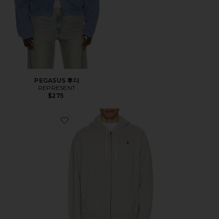
PEGASUS 후디
REPRESENT
$275
Favorite 후디