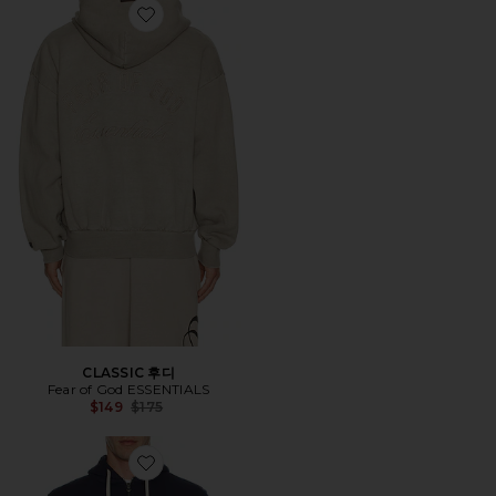
Favorite CLASSIC 후디
CLASSIC 후디
Fear of God ESSENTIALS
Previous price:
$149
$175
Favorite 후디