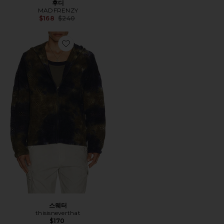
후디
MADFRENZY
Previous price:
$168
$240
Favorite 스웨터
스웨터
thisisneverthat
$170