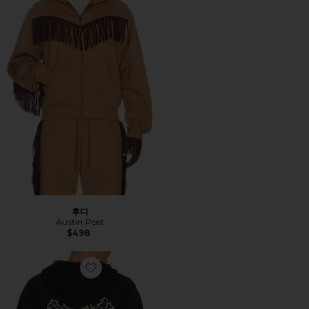
후디
Austin Post
$498
Favorite GUADALUPE 후디