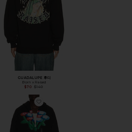
GUADALUPE 후디
Born x Raised
Previous price:
$70
$140
Favorite 후디