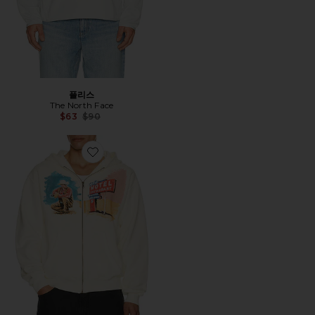
플리스
The North Face
Previous price:
$63
$90
Favorite MORNINGS FIRST REMARK 후디