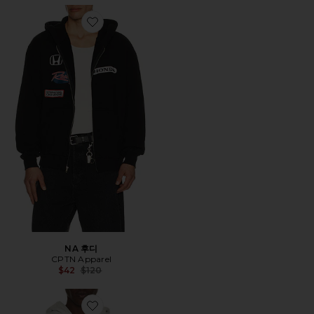
Favorite NA 후디
NA 후디
CPTN Apparel
Previous price:
$42
$120
Favorite 후디