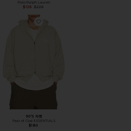
Polo Ralph Lauren
Previous price:
$126
$228
Favorite 90'S 자켓
90'S 자켓
Fear of God ESSENTIALS
$180