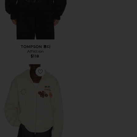
TOMPSON 후디
Affliction
$118
Favorite PATCHER 후디