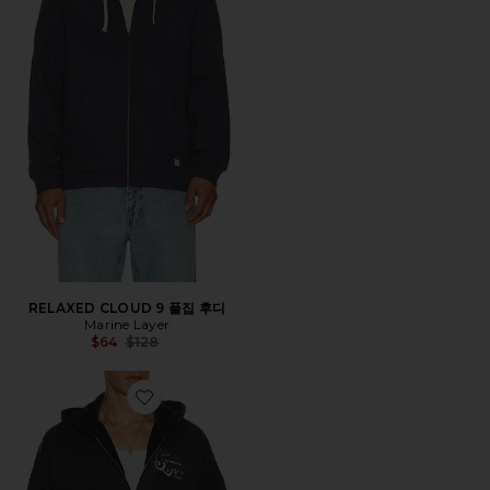
RELAXED CLOUD 9 풀집 후디
Marine Layer
Previous price:
$64
$128
Favorite BEACH BOYS 후디