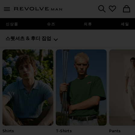
Revolve
menu - shows more content
Search
신상품
슈즈
의류
세일
스웻셔츠 & 후디
집업
Shirts
T-Shirts
Pants