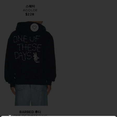
스웨터
AGOLDE
$228
Favorite BARBED 후디
BARBED 후디
ONE OF THESE DAYS