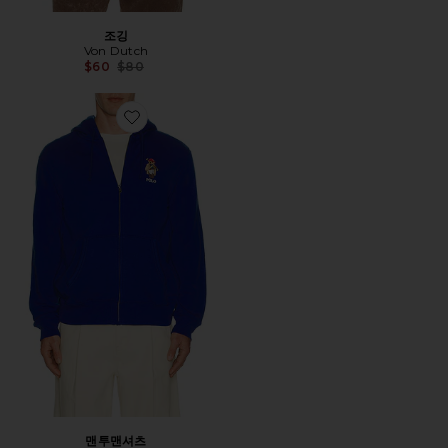
조깅
Von Dutch
Previous price:
$60
$80
Favorite 맨투맨셔츠
맨투맨셔츠