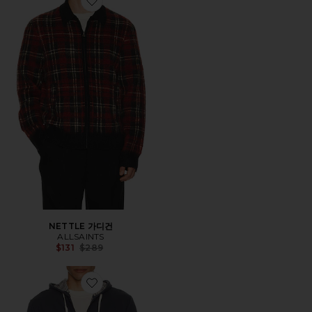
Favorite NETTLE 가디건
NETTLE 가디건
ALLSAINTS
Previous price:
$131
$289
Favorite RELAXED CLOUD 9 풀집 후디