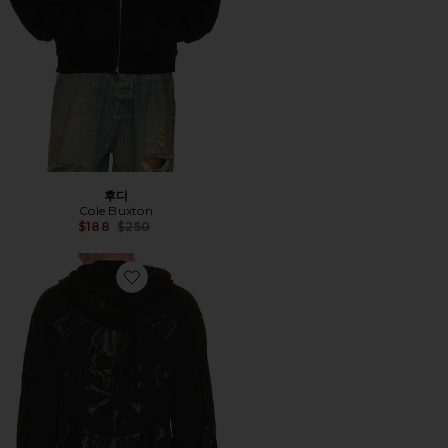
후디
Cole Buxton
Previous price:
$188
$250
Favorite TOMPSON 후디