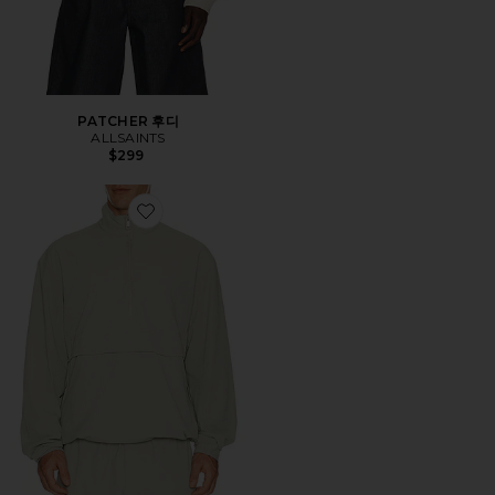
PATCHER 후디
ALLSAINTS
$299
Favorite COURTSODE 자켓