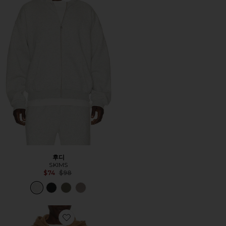
후디
SKIMS
Previous price:
$74
$98
Favorite 후디