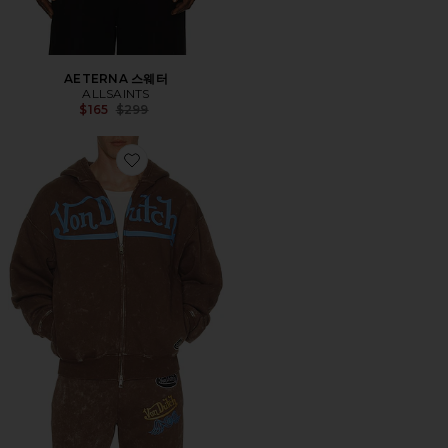
AETERNA 스웨터
ALLSAINTS
Previous price:
$165
$299
Favorite 조깅