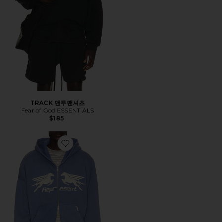
TRACK 맨투맨셔츠
Fear of God ESSENTIALS
$185
Favorite PEGASUS 후디