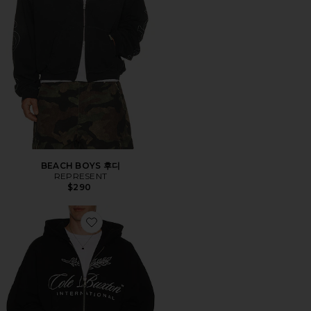
BEACH BOYS 후디
REPRESENT
$290
Favorite 후디