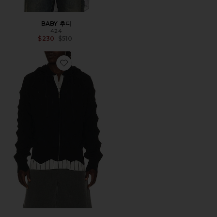
BABY 후디
424
Previous price:
$230
$510
Favorite 후디