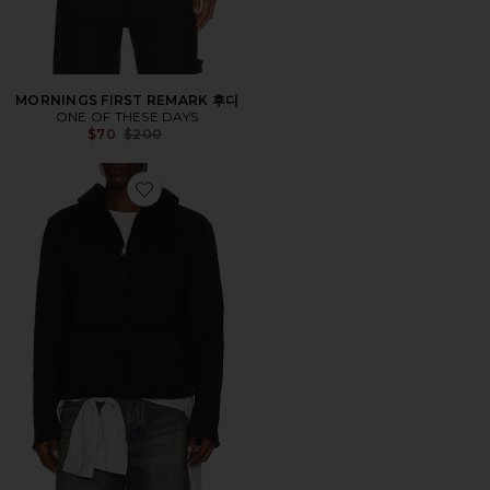
MORNINGS FIRST REMARK 후디
ONE OF THESE DAYS
Previous price:
$70
$200
Favorite BABY 후디