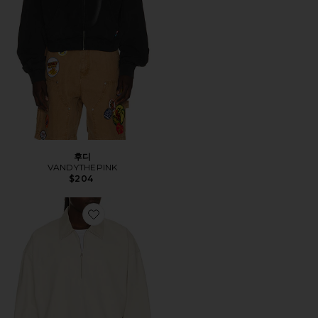
후디
VANDYTHEPINK
$204
Favorite 폴로