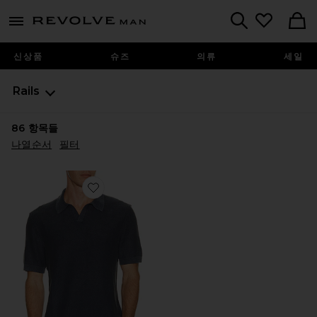
Revolve
menu - shows more content
Search
신상품
슈즈
의류
세일
Rails
86
항목들
나열순서
필터
Favorite NA 폴로