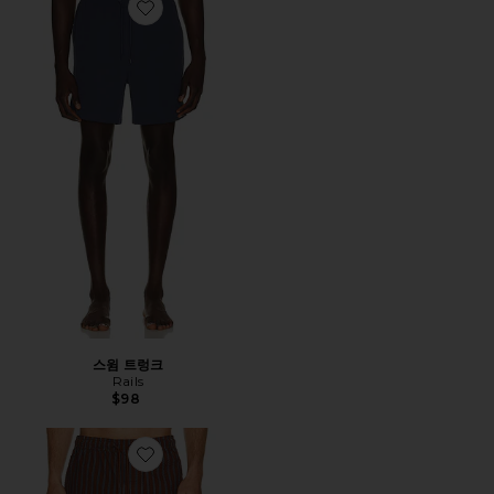
Favorite 스윔 트렁크
스윔 트렁크
Rails
$98
Favorite La Brea Short