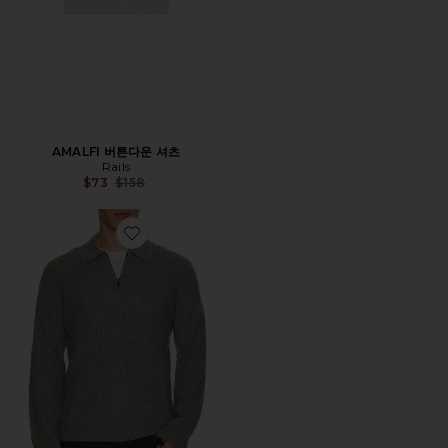
AMALFI 버튼다운 셔츠
Rails
Previous price:
$73
$158
Favorite MONTY 폴로