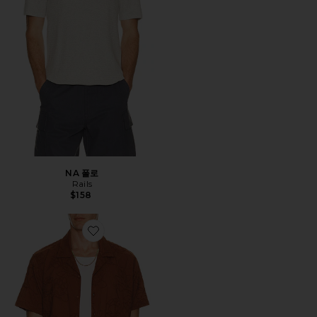
NA 폴로
Rails
$158
Favorite 셔츠