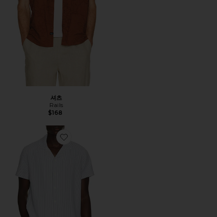
셔츠
Rails
$168
Favorite AMALFI 셔츠