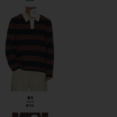
Favorite 폴로
폴로
Rails
$178