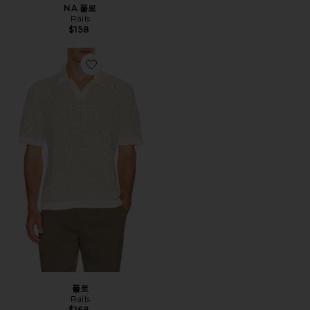
NA 폴로
Rails
$158
Favorite 폴로
폴로
Rails
$168