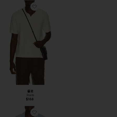
Favorite 폴로
폴로
Rails
$168
Favorite 셔츠