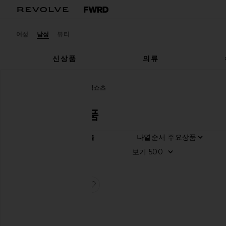
여성
남성
뷰티
신상품
의류
남성
신상품
쇼츠
정장쇼츠
쇼츠 - 신상품
신
나열순서
1
항목들
상
품
보기
신
상
품
찜상품WORK 반바지
모
두
보
기
WORK