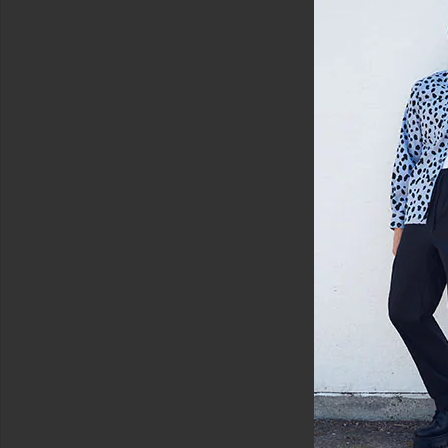
셔
츠
바
지
폴
로
중
고
품
셔
츠
슈
즈
쇼
츠
정
장
스
웨
터