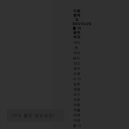
당신
개선
이동
의 스
할 수
중에
타일
있도
도
을 한
록 도
REVOLVE
층 업
와주
를 이
그레
세요
용하
이드
세요
오늘
하세
아이
방문
요
폰,
에 대
아이
이메
한 설
패드,
일 뉴
문 조
안드
스레
사를
로이
터를
해주
드에
구독
세요
서 가
하시
능한
면
설문
정말
10%
시작
쓰기
할인
하기
쉬운
받기
.
저희
스타
어플
일리
10% 할인 받으세요!
리케
시한
OPENS IN A MODAL 
이션
절친
Close ntf modal
을 다
이 생