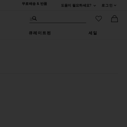
무료배송 & 반품
도움이 필요하세요?
로그인
펼치기 연락처
검색하기
즐겨찾기 아
검색
Ther
큐레이트된
세일