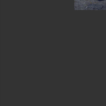
&
니
트
맨
투
맨
셔
츠
&
후
디
수
영
티
셔
츠
상
의
언
더
웨
어