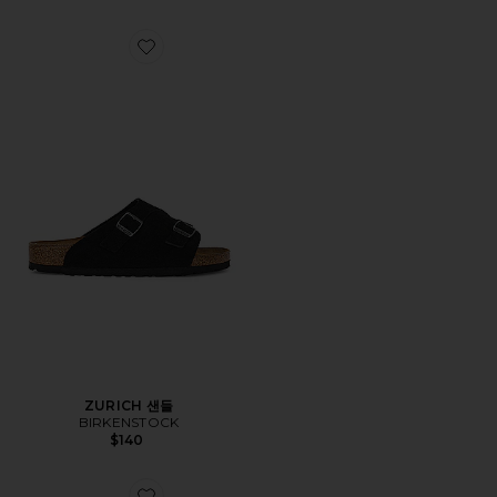
Favorite ZURICH 샌들
ZURICH 샌들
BIRKENSTOCK
$140