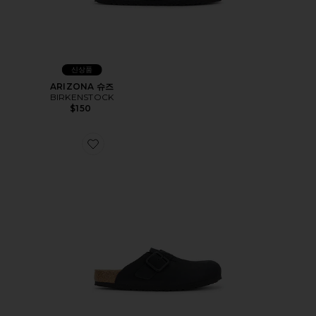
신상품
ARIZONA 슈즈
BIRKENSTOCK
$150
Favorite BOSTON 슈즈