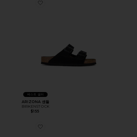
Favorite ARIZONA 샌들
베스트 셀러
ARIZONA 샌들
BIRKENSTOCK
$155
Favorite BOSTON EXQUISITE 슬라이드