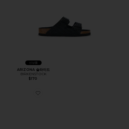
신상품
ARIZONA 슬라이드
BIRKENSTOCK
$170
Favorite 슬라이드