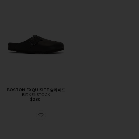
BOSTON EXQUISITE 슬라이드
BIRKENSTOCK
$230
Favorite BOSTON 슬라이드