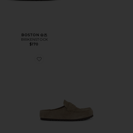
BOSTON 슈즈
BIRKENSTOCK
$170
Favorite NAPLES 로퍼