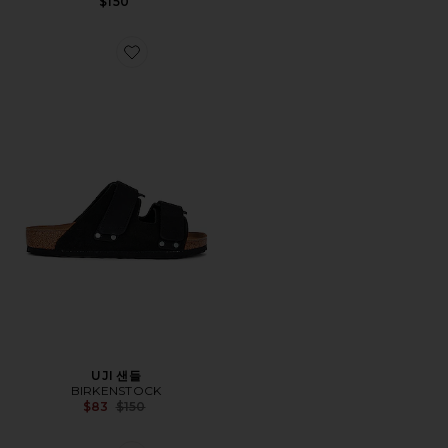
$150
Favorite UJI 샌들
UJI 샌들
BIRKENSTOCK
Previous price:
$83
$150