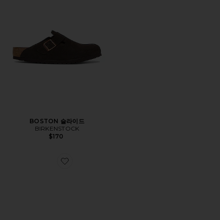
BOSTON 슬라이드
BIRKENSTOCK
$170
Favorite LUTRY 슈즈