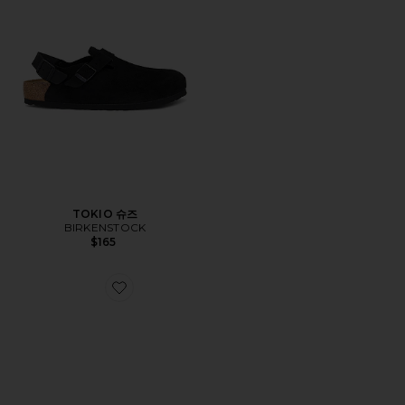
TOKIO 슈즈
BIRKENSTOCK
$165
Favorite BOSTON SOFT FOOTBED 슬라이드