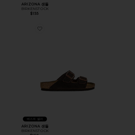
ARIZONA 샌들
BIRKENSTOCK
$155
Favorite ARIZONA 샌들
베스트 셀러
ARIZONA 샌들
BIRKENSTOCK