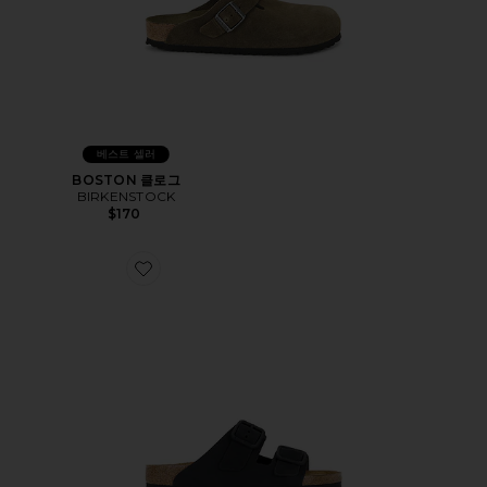
베스트 셀러
BOSTON 클로그
BIRKENSTOCK
$170
Favorite ARIZONA 슈즈