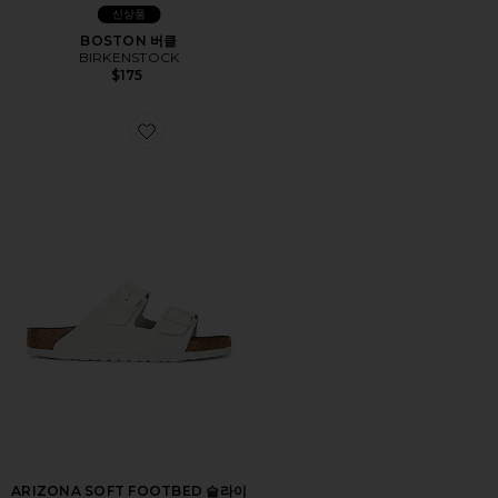
신상품
BOSTON 버클
BIRKENSTOCK
$175
Favorite ARIZONA SOFT FOOTBED 슬라이드
ARIZONA SOFT FOOTBED 슬라이