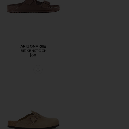
ARIZONA 샌들
BIRKENSTOCK
$50
Favorite BOSTON 슈즈