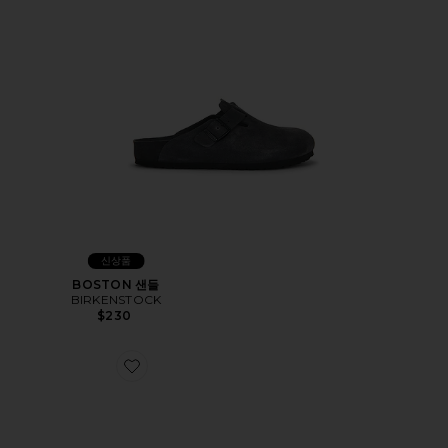
신상품
BOSTON 샌들
BIRKENSTOCK
$230
Favorite ARIZONA 슬라이드