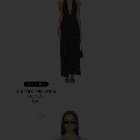
베스트 셀러
DISTRICT 맥시원피스
LIONESS
$99
Favorite HORIZON LONG SLEEVE 탑