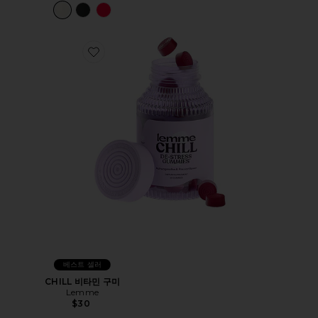
Favorite CHILL 비타민 구미
베스트 셀러
CHILL 비타민 구미
Lemme
$30