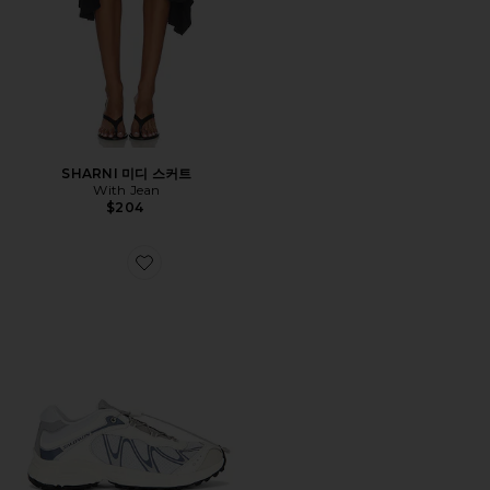
SHARNI 미디 스커트
With Jean
$204
Favorite XT-WHISPER 스니커즈