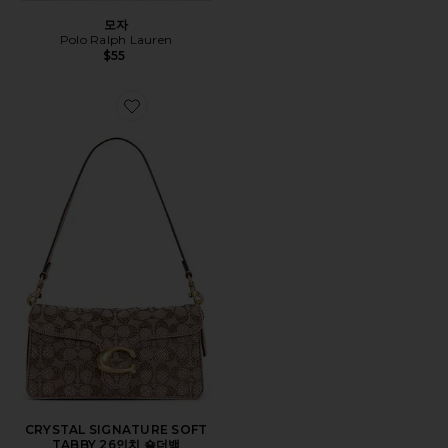
모자
Polo Ralph Lauren
$55
Favorite CRYSTAL SIGNATURE SOFT TABBY 26인치 
CRYSTAL SIGNATURE SOFT
TABBY 26인치 숄더백