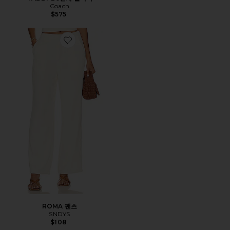
Coach
$575
Favorite ROMA 팬츠
ROMA 팬츠
SNDYS
$108