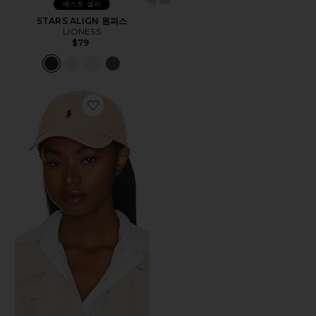
베스트 셀러
STARS ALIGN 원피스
LIONESS
$79
Favorite 모자