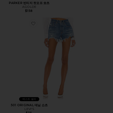
PARKER 빈티지 컷오프 숏츠
AGOLDE
$158
Favorite 501 ORIGINAL 데님 쇼츠
베스트 셀러
501 ORIGINAL 데님 쇼츠
LEVI'S
$75