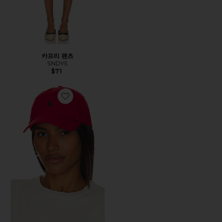
카프리 팬츠
SNDYS
$71
Favorite 모자