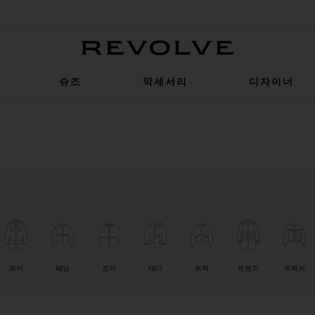
Revolve
슈즈
악세서리
디자이너
파카
패딩
조끼
테디
트랙
트렌치
트럭커
0
0
ILTER
SELECTED
ILTER
SELECTED