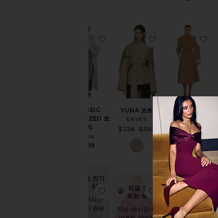
고
품
패
딩
찜상품CLASSIC OVERSIZED 트
찜상품YUNA 코트
찜
샤
켓
스
테
이
트
먼
CLASSIC
YUNA 코트
트
WOOL BLEND
OVERSIZED 트
EAVES
MIDI 트렌치
스
렌치
Sale price:
$228
$399
Helsa
웨
Helsa
Previous price:
이
S
$351
$899
$499
P
드
테
디
코
지금 인기
있는 상품!
트
지금 인기
찜상품RAYA 라인스톤 프린지 자켓
찜상품CARTER T
찜
지금 인기
있는 상품!
있는 상품!
트
지난 48시간
랙
동안 6회 판매
지난 48시간 동
지난 48시간 동
됨
안 8회 판매됨