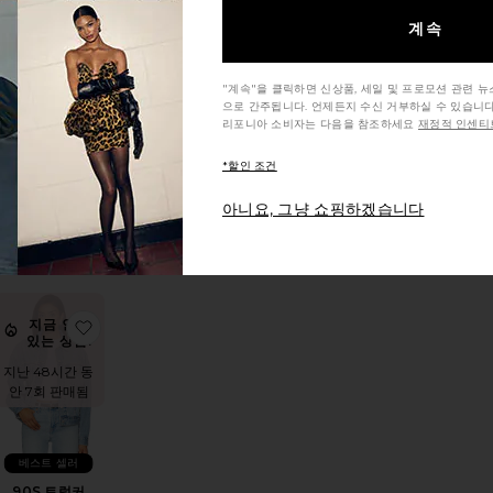
안 9회 판매됨
계속
"계속"을 클릭하면 신상품, 세일 및 프로모션 관련 
SHORELINE 바
으로 간주됩니다. 언제든지 수신 거부하실 수 있습니다
람막이
리포니아 소비자는 다음을 참조하세요
재정적 인센티브
LIONESS
$125
*할인 조건
ale price:
revious price:
아니요, 그냥 쇼핑하겠습니다
상품SIF 코트
찜상품90S 트럭커
지금 인기
있는 상품!
지난 48시간 동
안 7회 판매됨
베스트 셀러
90S 트럭커