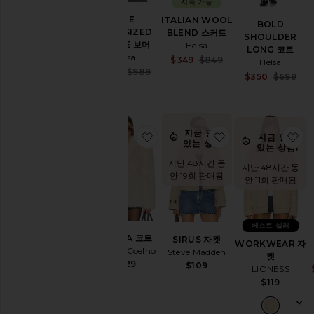
지속 가능
라
THE
ITALIAN WOOL
BOLD
이
OVERSIZED
BLEND 스커트
SHOULDER
트
SUEDE 보머
Helsa
LONG 코트
웨
Helsa
Sale price:
$349
$849
Helsa
이
Previous price:
Sale price:
$297
$989
S
$350
$699
트
Previous price:
P
롱
Mid
밀
지금 인기
찜상품ESTELA 코트
찜상품SIRUS 자켓
찜
지금 인기
리
있는 상품!
있는 상품!
터
지난 48시간 동
리
지난 48시간 동
안 19회 판매됨
안 11회 판매됨
모
토
파
카
베스트 셀러
ESTELA 코트
SIRUS 자켓
파
WORKWEAR 자
Camila Coelho
Steve Madden
카
켓
$429
$109
&
LIONESS
패
$119
딩
중