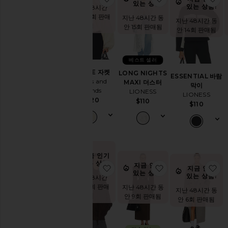
있는 상품!
크
있는 상품!
지난 48시간
롭
동안 14회 판매
지난 48시간 동
지난 48시간 동
데
됨
안 15회 판매됨
안 14회 판매됨
님
롱
코
베스트 셀러
트
ROMEE 자켓
LONG NIGHTS
ESSENTIAL 바람
모
Lovers and
MAXI 더스터
막이
조
Friends
LIONESS
LIONESS
퍼
$220
$110
$110
모
조
가
죽
모
지금 인기
피
있는 상품!
지금 인기
찜상품THE OVERSIZED SUEDE
찜상품ITALIAN 
찜
지금 인기
기
있는 상품!
있는 상품!
지난 48시간
모
동안 11회 판매
노
지난 48시간 동
지난 48시간 동
됨
&
안 9회 판매됨
안 6회 판매됨
랩
가
죽