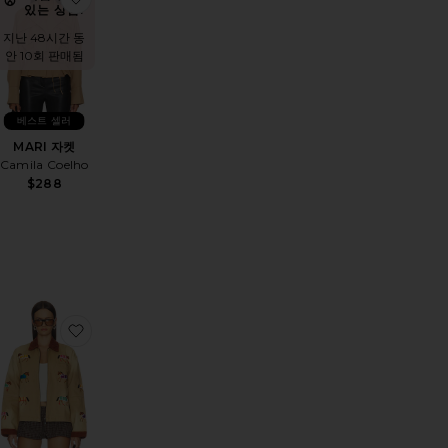
있는 상품!
지난 48시간 동
안 10회 판매됨
베스트 셀러
MARI 자켓
Camila Coelho
$288
 보머
WOOL BLEND 스커트
상품BOLD SHOULDER LONG 코트
찜상품LARIAT 자켓