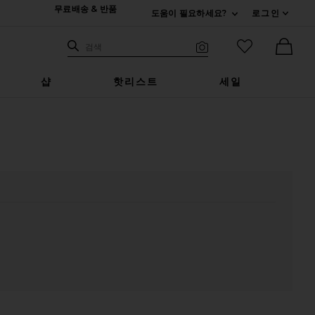
무료배송 & 반품
도움이 필요하세요?
로그인
펼치기 연락처
검색하기
즐겨찾기 아
검색
비주얼 서치
Ther
샵
핫리스트
세일