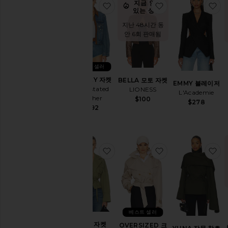
지금 인기
찜상품HORSEY 자켓
찜상품BELLA 모
찜
있는 상품!
지난 48시간 동
안 6회 판매됨
베스트 셀러
HORSEY 자켓
BELLA 모토 자켓
EMMY 블레이저
Understated
LIONESS
L'Academie
Leather
$100
$278
$292
찜상품MARI 자켓
찜상품OVERSIZE
찜
베스트 셀러
MARI 자켓
OVERSIZED 크