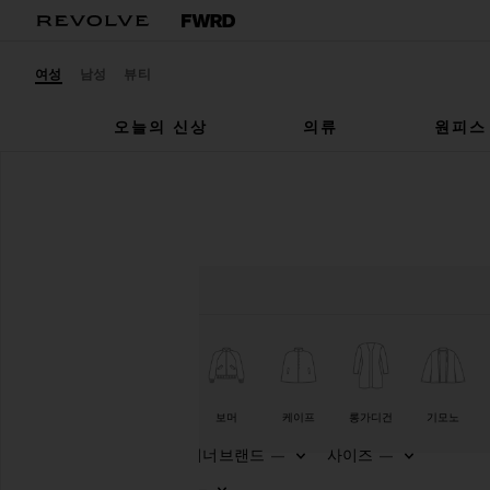
여성
남성
뷰티
오늘의 신상
의류
원피스
여성
자켓 & 코트
재킷 & 코트
유형
컬러
길이
양식
Biker
블레이저
보머
케이프
롱가디건
기모노
디자이너브랜드
사이즈
—
—
F
F
카
가격
—