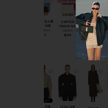
트
안 11회 판매됨
렌
치
조
끼
RAYA 라인스톤
CARTER
SUTTON FAUX
모
프린지 자켓
TRACK 자켓
SUEDE 트렌치 코
직
superdown
SNDYS
트
코
$112
$139
SNDYS
트
S
$93
$188
P
유효성
재
고
있
찜상품FRED 자켓
찜상품LYZA 자켓
찜
음
항목들
예
약
주
문
항목들
베스트 셀러
FRED 자켓
LYZA 자켓