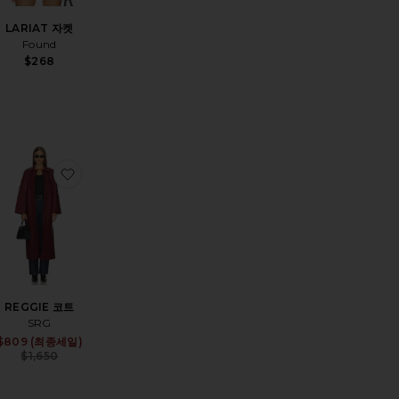
LARIAT 자켓
Found
$268
ale price:
revious price:
상품WORKWEAR 자켓
찜상품REGGIE 코트
REGGIE 코트
SRG
Sale price:
$809 (최종세일)
Previous price:
$1,650