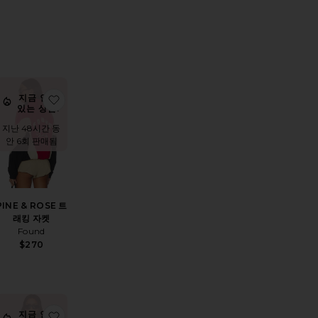
0
ILTER
SELECTED
나열순서
보기
E ZIP BOMBER 자켓
상품TRENCHEROUS 크롭 코트
찜상품PINE & ROSE 트래킹 자켓
지금 인기
있는 상품!
지난 48시간 동
안 6회 판매됨
PINE & ROSE 트
래킹 자켓
Found
$270
HTS MAXI 더스터
찜상품MARI 자켓
찜상품ESSENTIAL 바람막이
지금 인기