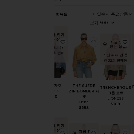
테
F
고
리
3,096
항목들
모
두
보
지금 인기
있는 상품!
기
찜상품90S 자켓
찜상품THE SUED
찜
지금 인기
액
있는 상품!
지난 48시간
티
동안 17회 판매
지난 48시간 동
브
됨
안 32회 판매됨
블
랙
블
레
90S 자켓
THE SUEDE
TRENCHEROUS
이
LEVI'S
ZIP BOMBER 자
크롭 코트
저
$110
켓
LIONESS
보
Helsa
$109
머
$698
겨
울
부
지금 인기
티
있는 상품!
지금 인기
찜상품ROMEE 자켓
찜상품LONG NIG
지금 인기