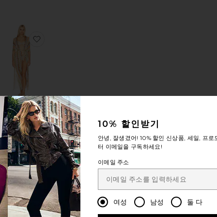
렌치
상품WOOL BLEND MIDI 트렌치
찜상품HERE COMES THE SUN 롱 폰초
HERE COMES
THE SUN 롱 폰초
10% 할인받기
Luli Fama
안녕, 잘생겼어!
10% 할인
신상품, 세일, 프로
$187
ale price:
터 이메일을 구독하세요!
revious price:
이메일 주소
RACK 자켓
상품SUTTON FAUX SUEDE 트렌치 코트
찜상품SHORELINE 바람막이
지금 인기
있는 상품!
여성
남성
둘 다
지난 48시간 동