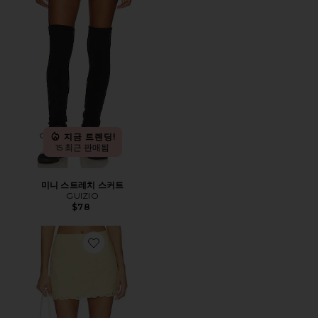
지금 트렌딩!
15 최근 판매됨
미니 스트레치 스커트
GUIZIO
$78
Favorite SKIRT 스커트