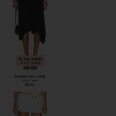
지금 트렌딩!
16 최근 판매됨
SHARNI 미디 스커트
With Jean
$204
Favorite RHODE MINI 스커트