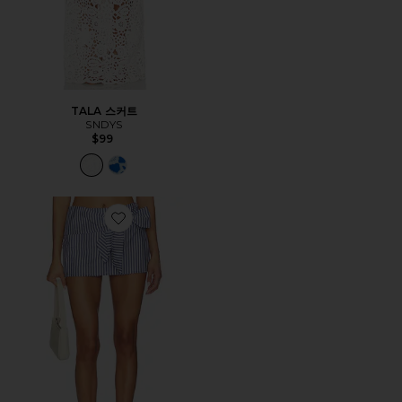
TALA 스커트
SNDYS
$99
Favorite GRACE 쇼츠