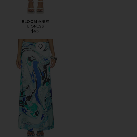
BLOOM 스코트
LIONESS
$65
Favorite TAVIANAH 스커트