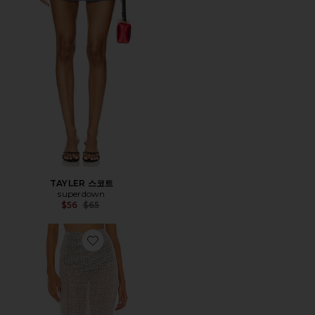
TAYLER 스코트
superdown
Previous price:
$56
$65
Favorite BEATRIZ 미디 스커트