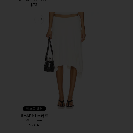
$72
Favorite SHARNI 스커트
베스트 셀러
SHARNI 스커트
With Jean
$204