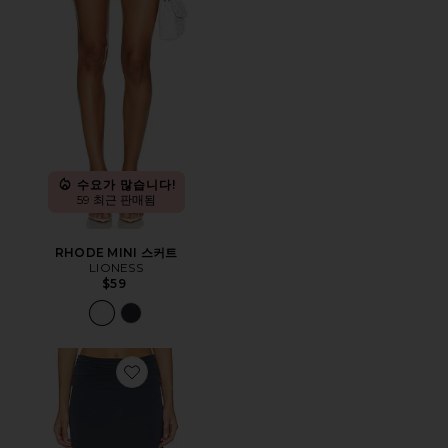
수요가 많습니다!
59 최근 판매됨
RHODE MINI 스커트
LIONESS
$59
Favorite PIA 스커트