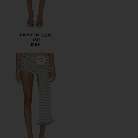
PARVEEN 스코트
NBD
$169
Favorite BLOOM 스코트