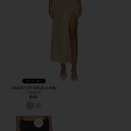
베스트 셀러
HEART OF GOLD 스커트
LSPACE
$145
Favorite SHARNI 미디 스커트