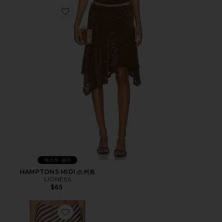
Favorite HAMPTONS MIDI 스커트
베스트 셀러
HAMPTONS MIDI 스커트
LIONESS
$65
Favorite JADE 스커트