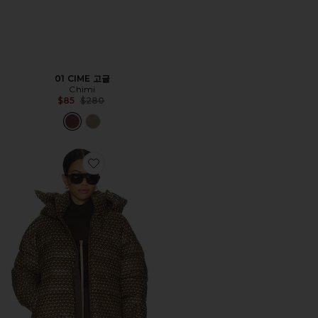
01 CIME 고글
Chimi
Previous price:
$85
$280
Favorite Apricity Ski Jacket