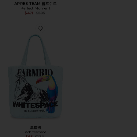
APRES TEAM 점프수트
Perfect Moment
Previous price:
$471
$595
Favorite 토트백
토트백
Whitespace
Previous price:
$65
$130