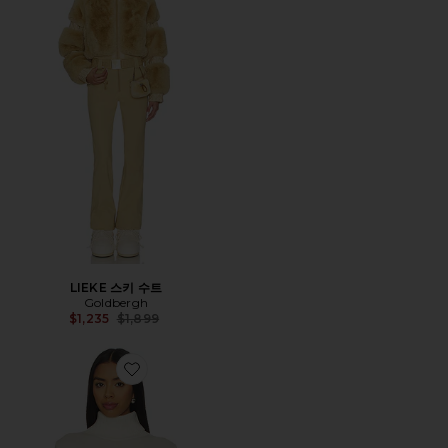
LIEKE 스키 수트
Goldbergh
Previous price:
$1,235
$1,899
Favorite SCHILD 스웨터