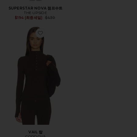
SUPERSTAR NOVA 점프수트
THE UPSIDE
Previous price:
$194 (최종세일)
$430
Favorite VAIL 탑
VAIL 탑
CORDOVA