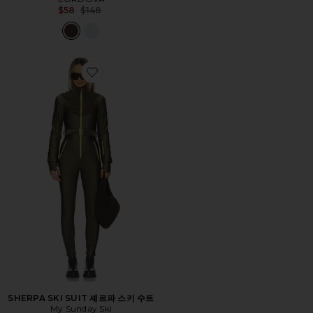
Previous price:
$58
$148
Favorite SHERPA SKI SUIT 셰르파 스키 수트
SHERPA SKI SUIT 셰르파 스키 수트
My Sunday Ski