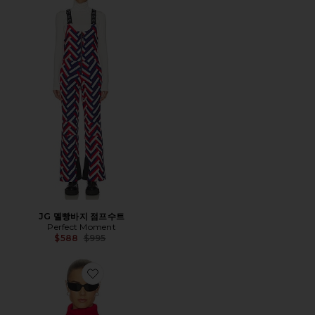
JG 멜빵바지 점프수트
Perfect Moment
Previous price:
$588
$995
Favorite APRES 스웨터