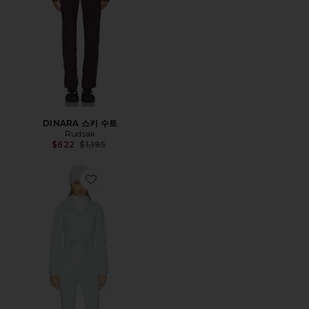
DINARA 스키 수트
Rudsak
Previous price:
$622
$1,195
Favorite MINKA 수트