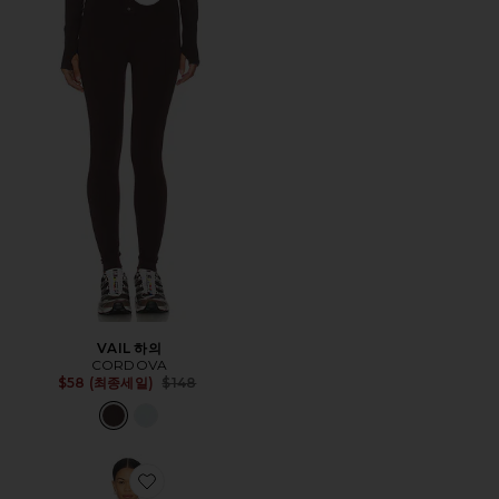
Favorite VAIL 하의
VAIL 하의
CORDOVA
Previous price:
$58 (최종세일)
$148
Favorite JG 멜빵바지 점프수트