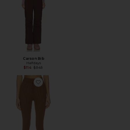
Carson Bib
Halfdays
Previous price:
$114
$345
Favorite AIDEN 레깅스