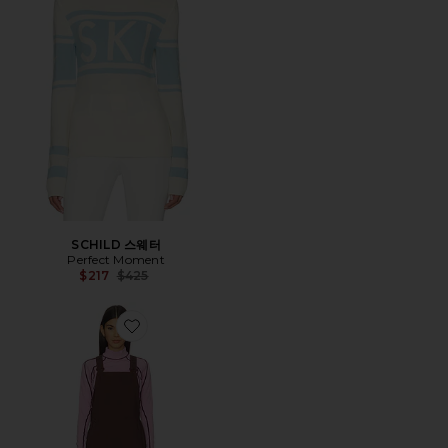
SCHILD 스웨터
Perfect Moment
Previous price:
$217
$425
Favorite Carson Bib