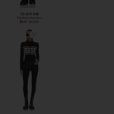
JG 스키 수트
Perfect Moment
Previous price:
$861
$1,195
Favorite APRES TEAM 점프수트