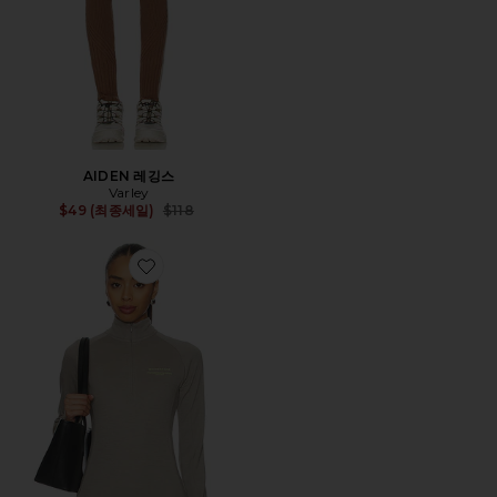
AIDEN 레깅스
Varley
Previous price:
$49 (최종세일)
$118
Favorite 탑