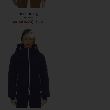
BELLINGS 탑
Varley
Previous price:
$61 (최종세일)
$128
Favorite POPPY 패딩자켓