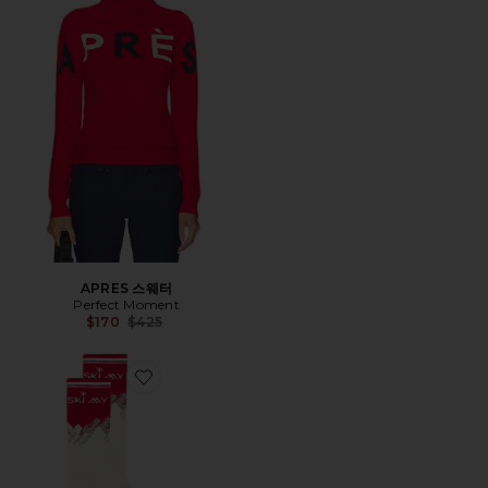
APRES 스웨터
Perfect Moment
Previous price:
$170
$425
Favorite MERINO 스키 양말