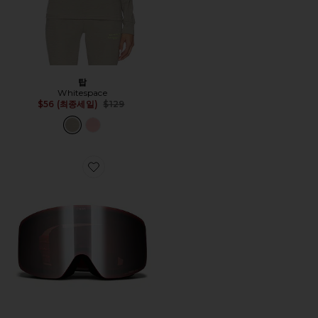
탑
Whitespace
Previous price:
$56 (최종세일)
$129
Favorite 01 CIME 고글