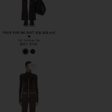
FAUX FUR SKI SUIT 인조 모피 스키
복
My Sunday Ski
Previous price:
$557
$795
Favorite OVERALL SKI BIB 전체 스키 빕