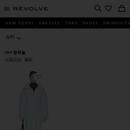
menu - shows more content
Revolve, Apparel & Fashion
Search
NEW TODAY
DRESSES
TOPS
SHOES
SWIMSUIT
스키
199
항목들
나열순서
필터
Favorite HOODOO 스키 수트