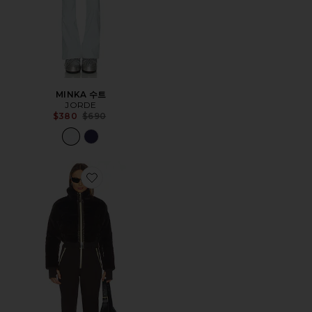
MINKA 수트
JORDE
Previous price:
$380
$690
Favorite FAUX FUR SKI SUIT 인조 모피 스키복