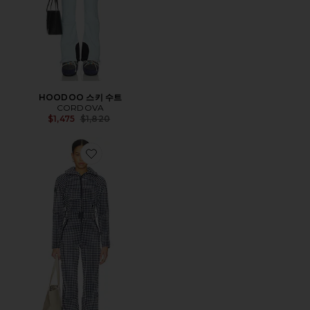
HOODOO 스키 수트
CORDOVA
Previous price:
$1,475
$1,820
Favorite CHATEL 스키 수트