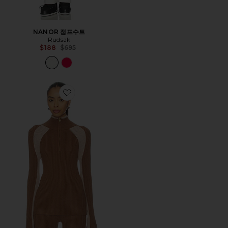
NANOR 점프수트
Rudsak
Previous price:
$188
$695
Favorite BELLINGS 탑