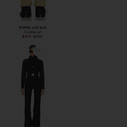
PIPPA 스키 바지
Goldbergh
Previous price:
$473
$859
Favorite JG 스키 수트