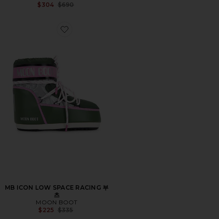
Previous price:
$304
$690
Favorite MB ICON LOW SPACE RACING 부츠
MB ICON LOW SPACE RACING 부
츠
MOON BOOT
Previous price:
$225
$335