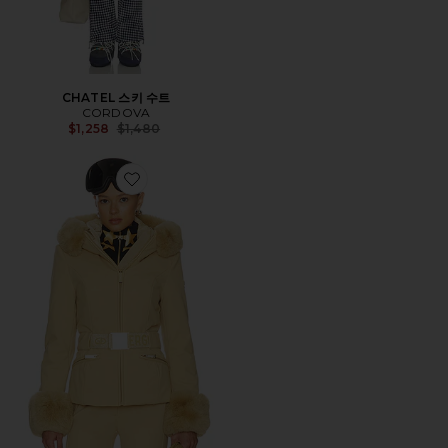
CHATEL 스키 수트
CORDOVA
Previous price:
$1,258
$1,480
Favorite Prezioso Faux Border Ski Jacket