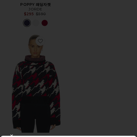
POPPY 패딩자켓
JORDE
Previous price:
$295
$590
Favorite TURTLE NECK HERRINGBONE 스웨터