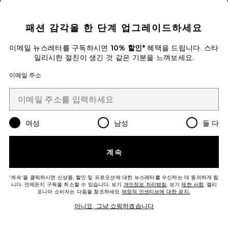
CLOSE MODAL
TURTLE NECK HERRINGBONE 스
웨터
Perfect Moment
패션 감각을 한 단계 업그레이드하세요
Previous price:
$243
$495
이메일 뉴스레터를 구독하시면
10% 할인*
혜택을 드립니다. 스타
일리시한 절친이 생긴 것 같은 기분을 느껴보세요.
Favorite ZADIE 점프수트
이메일 주소
여성
남성
둘 다
계속
'계속'을 클릭하시면 신상품, 할인 및 프로모션에 대한 뉴스레터를 수신하는 데 동의하게 됩
니다. 언제든지 구독을 취소할 수 있습니다. 보기
개인정보 처리방침
. 보기
제한 사항
. 캘리
포니아 소비자는 다음을 참조하세요
재정적 인센티브에 대한 공지.
.
아니요, 그냥 쇼핑하겠습니다
ZADIE 점프수트
Rudsak