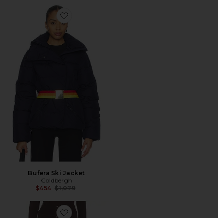
Favorite Bufera Ski Jacket
Bufera Ski Jacket
Goldbergh
Previous price:
$454
$1,079