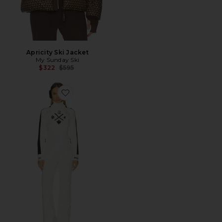
Apricity Ski Jacket
My Sunday Ski
Previous price:
$322
$595
Favorite NANOR 점프수트