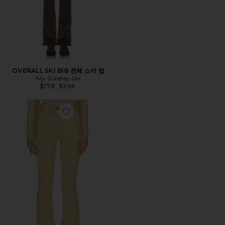
OVERALL SKI BIB 전체 스키 빕
My Sunday Ski
Previous price:
$178
$395
Favorite PIPPA 스키 바지