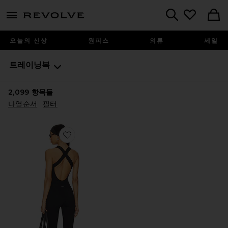
menu - shows more content
Revolve, Apparel & Fashion
Search
오늘의 신상
원피스
의류
세일
트레이닝복
2,099
항목들
나열순서
필터
Favorite SCULPT 점프수트