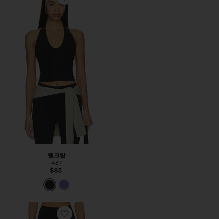
Favorite 탱크탑
탱크탑
437
$85