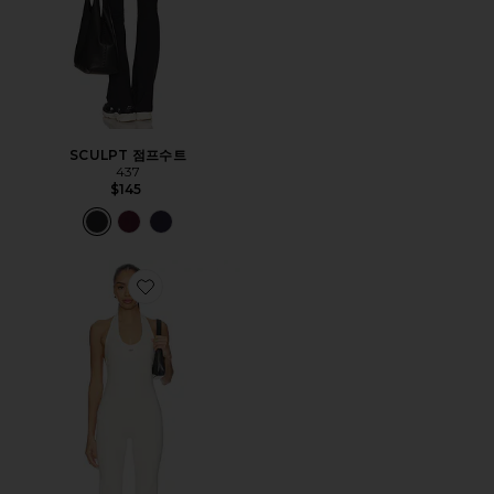
SCULPT 점프수트
437
$145
Favorite THE HALTER ONESIE 점프수트