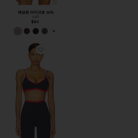
패딩된 마이크로 브라
437
$80
PLUS ICON TO SEE MORE OPTIONS
Favorite PARAMOUNT 스포츠 브라