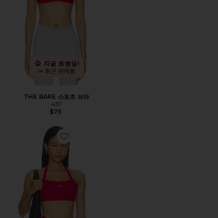
지금 트렌딩!
14 최근 판매됨
THE BARE 스포츠 브라
437
$75
Favorite THE HALTER 스포츠 브라