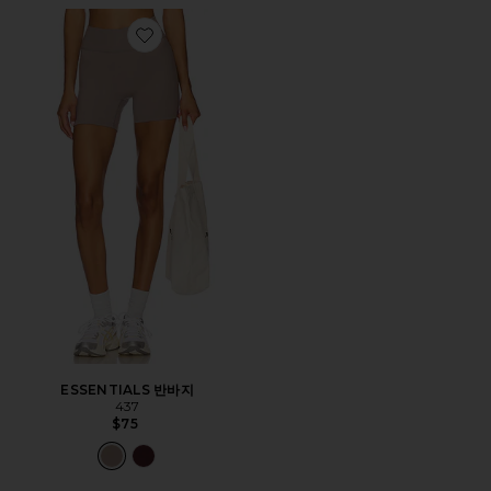
Favorite ESSENTIALS 반바지
ESSENTIALS 반바지
437
$75