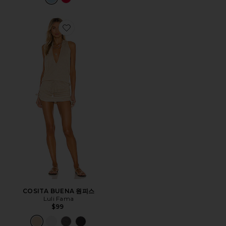
Favorite COSITA BUENA 원피스
COSITA BUENA 원피스
Luli Fama
$99