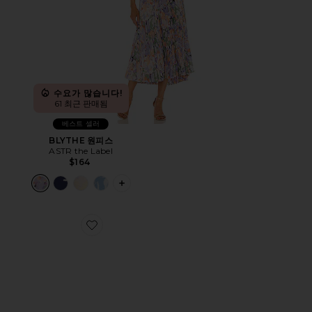
수요가 많습니다!
61 최근 판매됨
베스트 셀러
BLYTHE 원피스
ASTR the Label
$164
PLUS ICON TO SEE MORE OPTIONS 
Favorite CLOUD 6 스니커즈