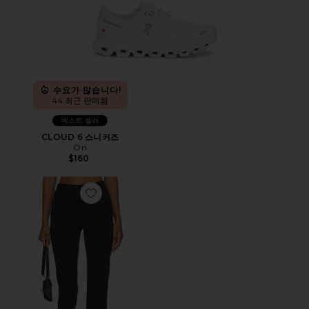
수요가 많습니다!
44 최근 판매됨
베스트 셀러
CLOUD 6 스니커즈
On
$160
Favorite 카프리 팬츠