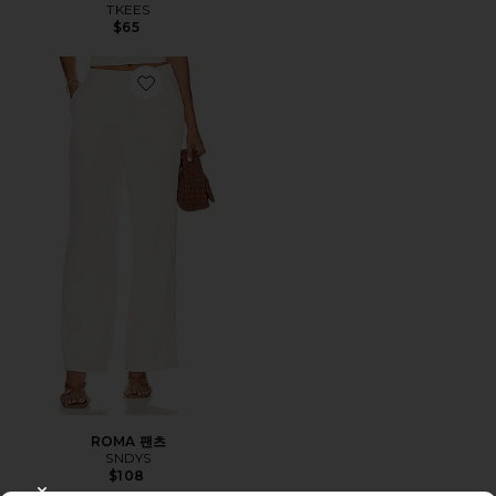
TKEES
$65
Favorite ROMA 팬츠
ROMA 팬츠
SNDYS
$108