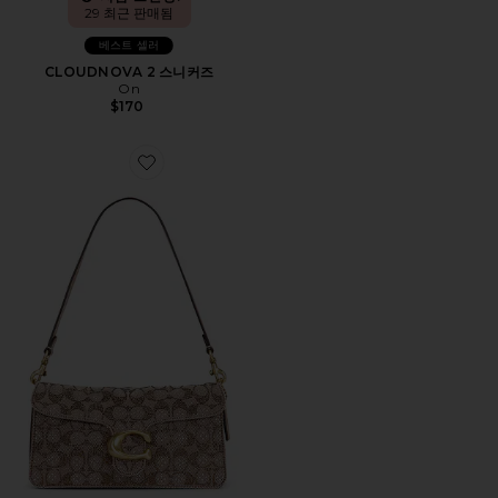
29 최근 판매됨
베스트 셀러
CLOUDNOVA 2 스니커즈
On
$170
Favorite CRYSTAL SIGNATURE SOFT TABBY 26인치 