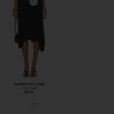
Favorite SHARNI 미디 스커트
SHARNI 미디 스커트
With Jean
$204
Favorite XT-6 하이커 스니커즈