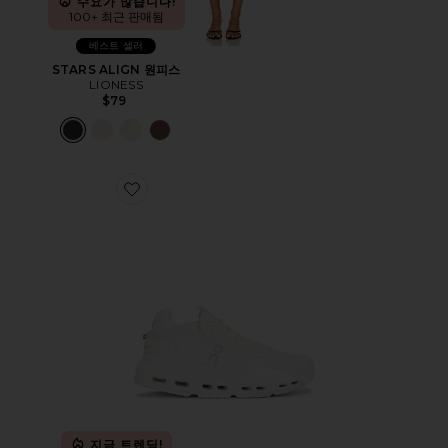
수요가 많습니다!
100+ 최근 판매됨
베스트 셀러
STARS ALIGN 원피스
LIONESS
$79
Favorite CLOUDNOVA 2 스니커즈
지금 트렌딩!