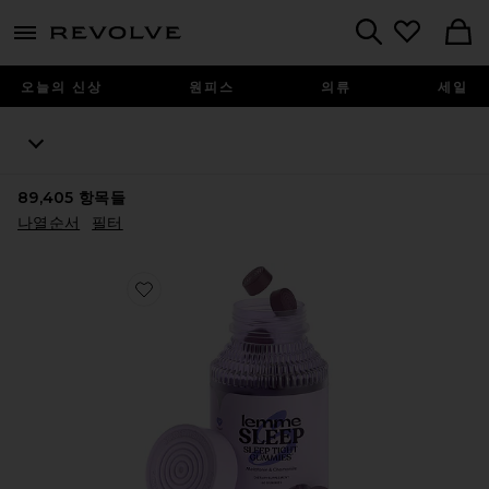
menu - shows more content
Revolve, Apparel & Fashion
Search
오늘의 신상
원피스
의류
세일
89,405
항목들
나열순서
필터
Favorite SLEEP 비타민 구미