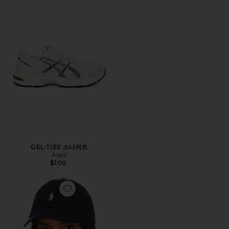
GEL-1130 스니커즈
Asics
$100
Favorite 모자