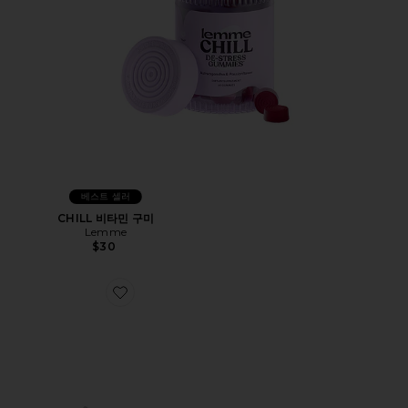
베스트 셀러
CHILL 비타민 구미
Lemme
$30
Favorite XT-WHISPER 스니커즈