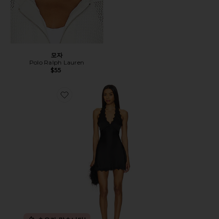
모자
Polo Ralph Lauren
$55
Favorite STARS ALIGN 원피스