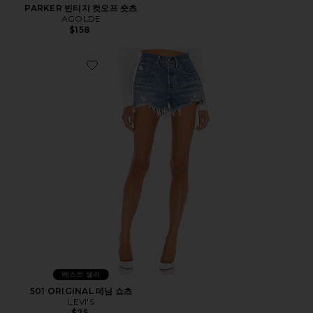
PARKER 빈티지 컷오프 숏츠
AGOLDE
$158
Favorite 501 ORIGINAL 데님 쇼츠
베스트 셀러
501 ORIGINAL 데님 쇼츠
LEVI'S
$75