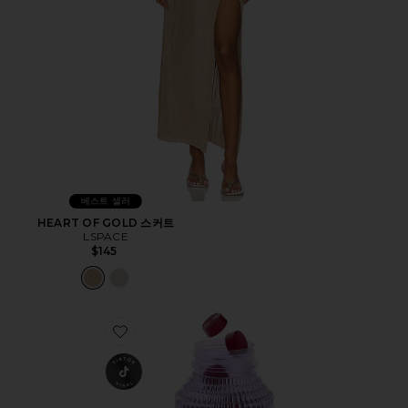
베스트 셀러
HEART OF GOLD 스커트
LSPACE
$145
Favorite CHILL 비타민 구미