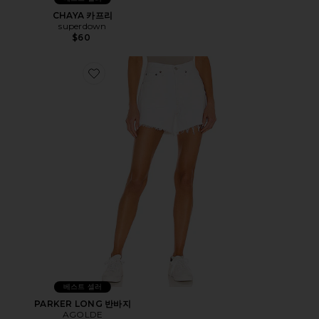
CHAYA 카프리
superdown
$60
Favorite PARKER LONG 반바지
베스트 셀러
PARKER LONG 반바지
AGOLDE