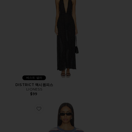
베스트 셀러
DISTRICT 맥시원피스
LIONESS
$99
Favorite HORIZON LONG SLEEVE 탑