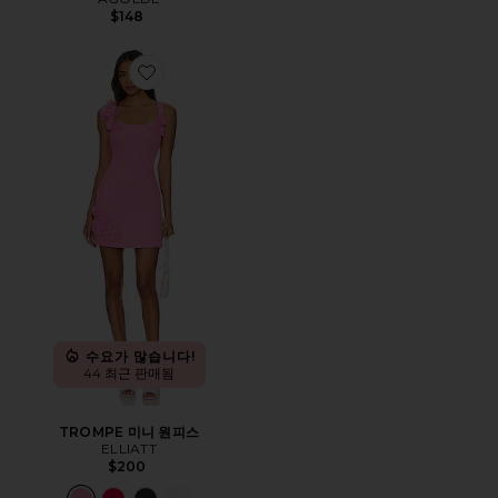
$148
Favorite TROMPE 미니 원피스
수요가 많습니다!
44 최근 판매됨
TROMPE 미니 원피스
ELLIATT
$200