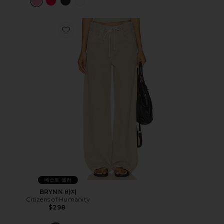
Favorite BRYNN 바지
베스트 셀러
BRYNN 바지
Citizens of Humanity
$298