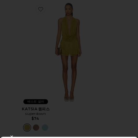
Favorite KATSIA 원피스
베스트 셀러
KATSIA 원피스
superdown
$74