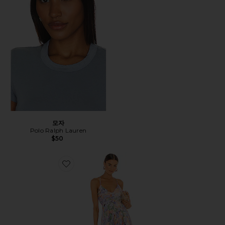
모자
Polo Ralph Lauren
$50
Favorite BLYTHE 원피스