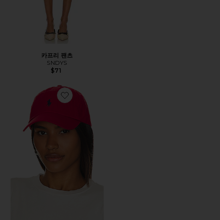
카프리 팬츠
SNDYS
$71
Favorite 모자