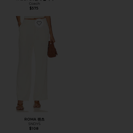
Coach
$575
Favorite ROMA 팬츠
ROMA 팬츠
SNDYS
$108