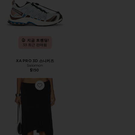
지금 트렌딩!
33 최근 판매됨
XA PRO 3D 스니커즈
Salomon
$150
Favorite SHARNI 미디 스커트