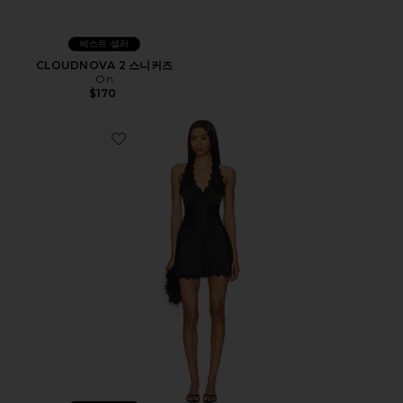
베스트 셀러
CLOUDNOVA 2 스니커즈
On
$170
Favorite STARS ALIGN 원피스