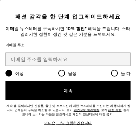
Favorite ASTRID 원피스
CLOSE MODAL
패션 감각을 한 단계 업그레이드하세요
이메일 뉴스레터를 구독하시면
10% 할인*
혜택을 드립니다. 스타
일리시한 절친이 생긴 것 같은 기분을 느껴보세요.
이메일 주소
여성
남성
둘 다
지금 트렌딩!
33 최근 판매됨
계속
ASTRID 원피스
ELLIATT
$251
'계속'을 클릭하시면 신상품, 할인 및 프로모션에 대한 뉴스레터를 수신하는 데 동의하게 됩
니다. 언제든지 구독을 취소할 수 있습니다. 보기
개인정보 처리방침
. 보기
제한 사항
. 캘리
포니아 소비자는 다음을 참조하세요
재정적 인센티브에 대한 공지.
.
아니요, 그냥 쇼핑하겠습니다
Favorite ROMA 팬츠