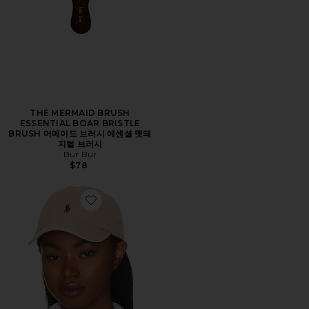
THE MERMAID BRUSH
ESSENTIAL BOAR BRISTLE
BRUSH 머메이드 브러시 에센셜 멧돼
지털 브러시
Bur Bur
$78
Favorite 모자