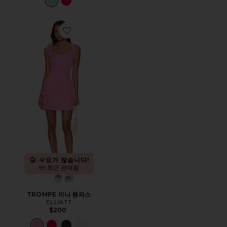
Favorite TROMPE 미니 원피스
수요가 많습니다!
59 최근 판매됨
TROMPE 미니 원피스
ELLIATT
$200