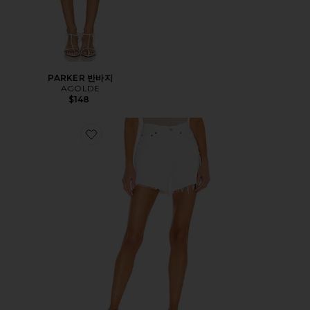
PARKER 반바지
AGOLDE
$148
Favorite PARKER LONG 반바지