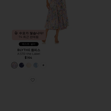
수요가 많습니다!
74 최근 판매됨
베스트 셀러
BLYTHE 원피스
ASTR the Label
$164
PLUS ICON TO SEE MORE OPTIONS 
Favorite CLOUD 6 스니커즈