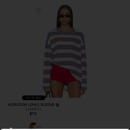
Favorite HORIZON LONG SLEEVE 탑
베스트 셀러
HORIZON LONG SLEEVE 탑
LIONESS
$75