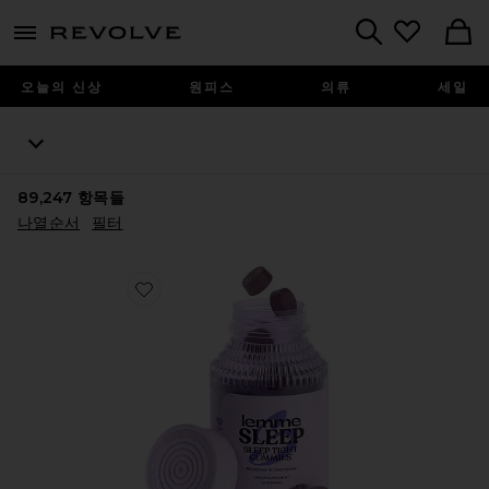
menu - shows more content
Revolve, Apparel & Fashion
Search
오늘의 신상
원피스
의류
세일
89,247
항목들
나열순서
필터
Favorite SLEEP 비타민 구미