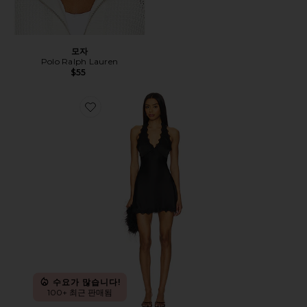
모자
Polo Ralph Lauren
$55
Favorite STARS ALIGN 원피스
수요가 많습니다!
100+ 최근 판매됨