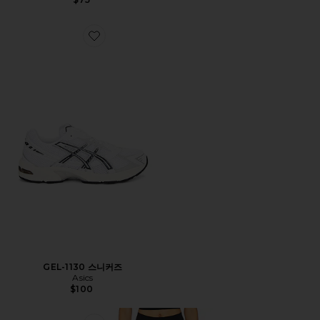
Favorite GEL-1130 스니커즈
GEL-1130 스니커즈
Asics
$100