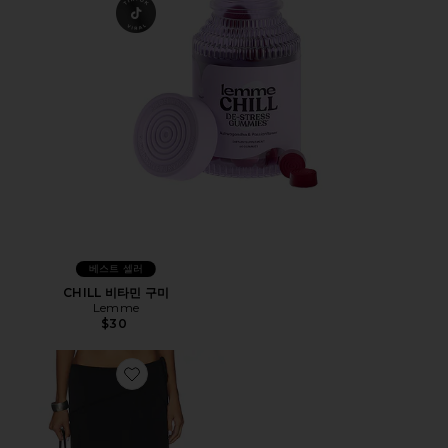
베스트 셀러
CHILL 비타민 구미
Lemme
$30
Favorite SHARNI 미디 스커트