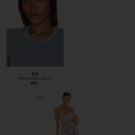
모자
Polo Ralph Lauren
$50
Favorite BLYTHE 원피스