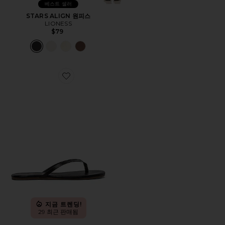
베스트 셀러
STARS ALIGN 원피스
LIONESS
$79
Favorite 플립 플랍
지금 트렌딩!
29 최근 판매됨