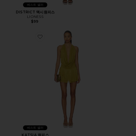
베스트 셀러
DISTRICT 맥시원피스
LIONESS
$99
Favorite KATSIA 원피스
베스트 셀러
KATSIA 원피스