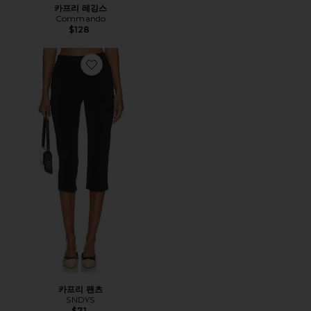
카프리 레깅스
Commando
$128
Favorite 카프리 팬츠
카프리 팬츠
SNDYS
$71