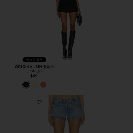
베스트 셀러
ORIGINAL SIN 원피스
LIONESS
$69
Favorite PARKER 쇼츠