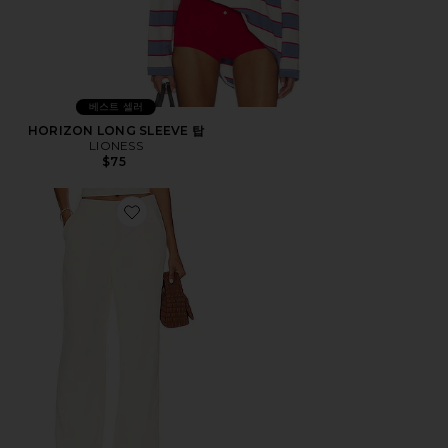
베스트 셀러
HORIZON LONG SLEEVE 탑
LIONESS
$75
Favorite ROMA 팬츠