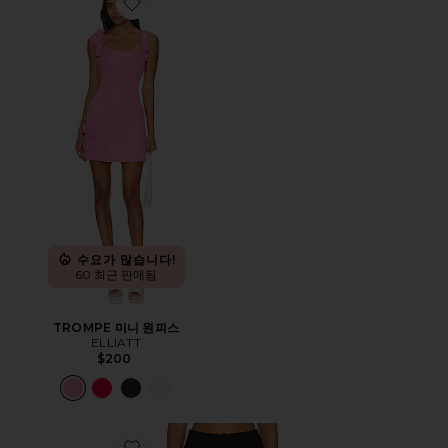
Favorite TROMPE 미니 원피스
수요가 많습니다!
60 최근 판매됨
TROMPE 미니 원피스
ELLIATT
$200