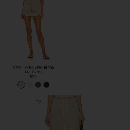
COSITA BUENA 원피스
Luli Fama
$99
Favorite BRYNN 바지