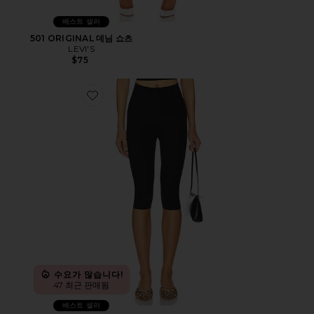
베스트 셀러
501 ORIGINAL 데님 쇼츠
LEVI'S
$75
Favorite 카프리 레깅스
수요가 많습니다!
47 최근 판매됨
베스트 셀러