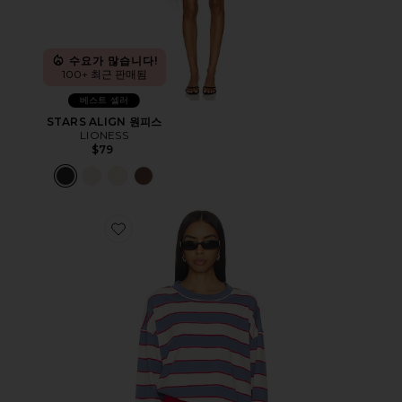
수요가 많습니다!
100+ 최근 판매됨
베스트 셀러
STARS ALIGN 원피스
LIONESS
$79
Favorite HORIZON LONG SLEEVE 탑