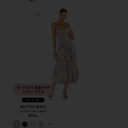
Favorite BLYTHE 원피스
수요가 많습니다!
61 최근 판매됨
베스트 셀러
BLYTHE 원피스
ASTR the Label
$164
PLUS ICON TO SEE MORE OPTIONS 