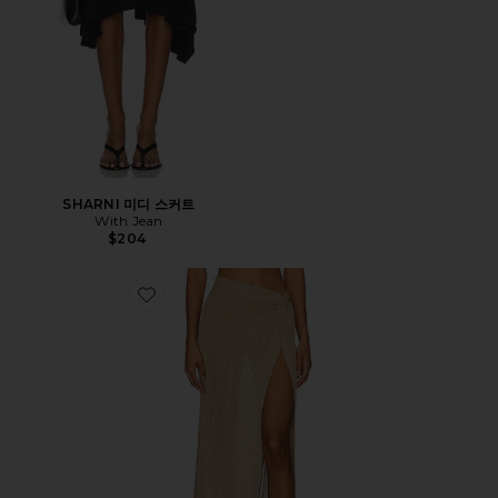
SHARNI 미디 스커트
With Jean
$204
Favorite HEART OF GOLD 스커트