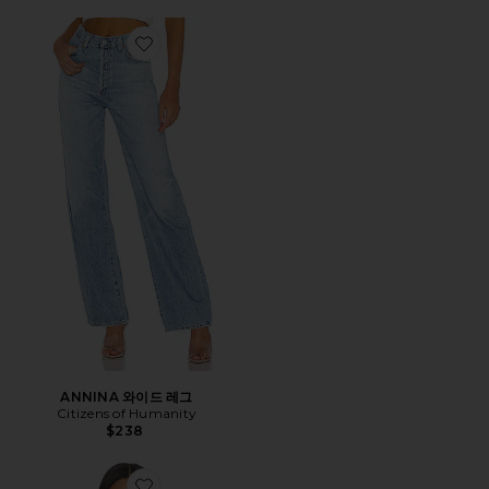
Favorite ANNINA 와이드 레그
ANNINA 와이드 레그
Citizens of Humanity
$238