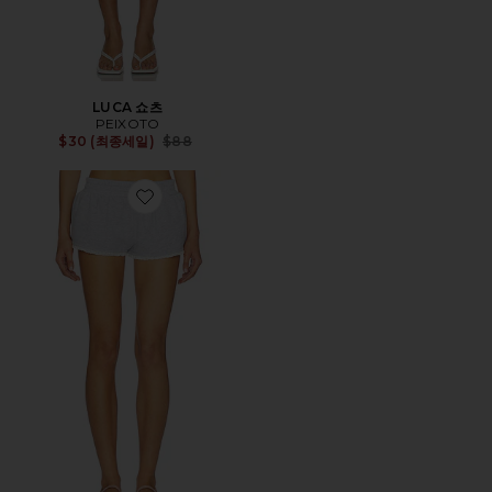
LUCA 쇼츠
PEIXOTO
Previous price:
$30 (최종세일)
$88
Favorite JULIANA 반바지