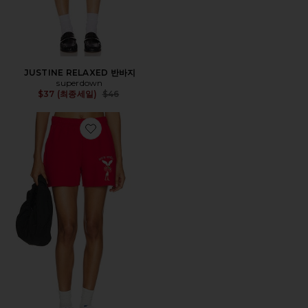
JUSTINE RELAXED 반바지
superdown
Previous price:
$37 (최종세일)
$46
Favorite CHERRY PICKER FRANCIS 반바지