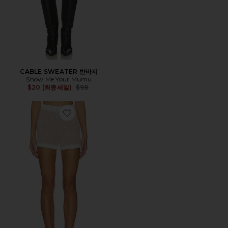
CABLE SWEATER 반바지
Show Me Your Mumu
Previous price:
$20 (최종세일)
$98
Favorite LUCA 쇼츠