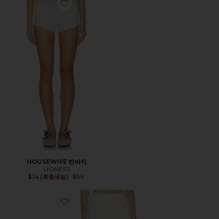
Favorite HOUSEWIFE 반바지
HOUSEWIFE 반바지
LIONESS
Previous price:
$14 (최종세일)
$55
Favorite GIORGI 반바지