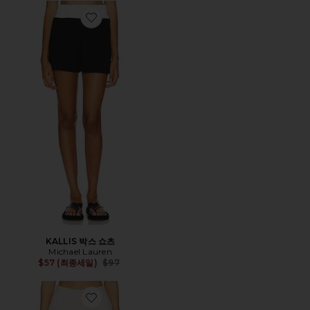
Favorite KALLIS 박스 쇼츠
KALLIS 박스 쇼츠
Michael Lauren
Previous price:
$57 (최종세일)
$97
Favorite COZYCHIC LIGHT POINTELLE 쇼츠