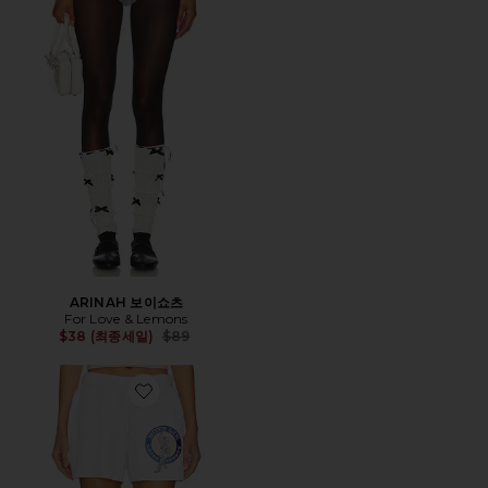
ARINAH 보이쇼츠
For Love & Lemons
Previous price:
$38 (최종세일)
$89
Favorite LATER 스웻쇼츠