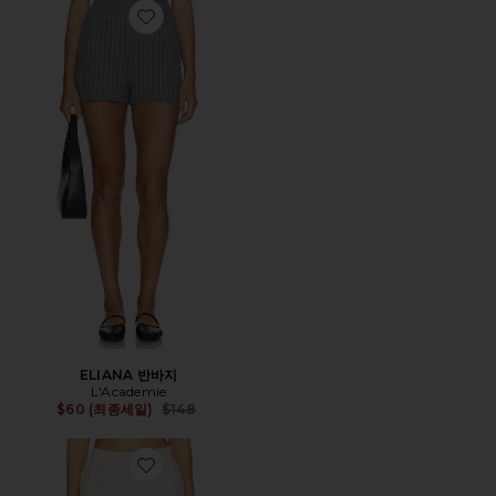
Favorite ELIANA 반바지
ELIANA 반바지
L'Academie
Previous price:
$60 (최종세일)
$148
Favorite COZYTERRY 반바지