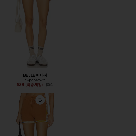
BELLE 반바지
superdown
Previous price:
$38 (최종세일)
$54
Favorite VADELLA 반바지