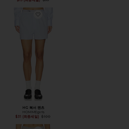
Favorite HG 복서 팬츠
HG 복서 팬츠
HOMMEgirls
Previous price:
$31 (최종세일)
$100