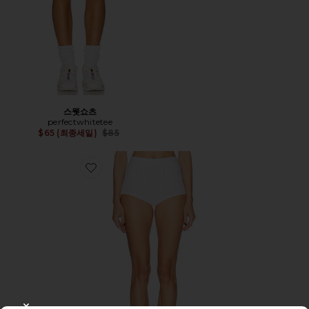
스웻쇼츠
perfectwhitetee
Previous price:
$65 (최종세일)
$85
Favorite CHEEKY BOXER 반바지