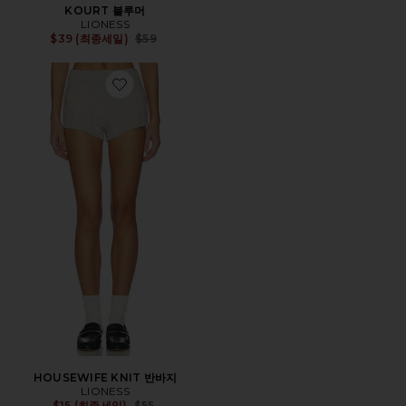
KOURT 블루머
LIONESS
Previous price:
$39 (최종세일)
$59
Favorite HOUSEWIFE KNIT 반바지
HOUSEWIFE KNIT 반바지
LIONESS
Previous price:
$15 (최종세일)
$55