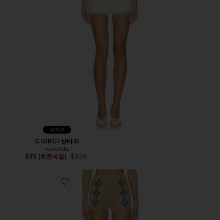
컬렉션
GIORGI 반바지
retrofete
Previous price:
$35 (최종세일)
$228
Favorite FILOMINA 엠블리쉬 쇼츠