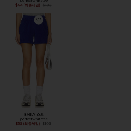
perfectwhitetee
Previous price:
$44 (최종세일)
$105
Favorite EMILY 쇼츠
EMILY 쇼츠
perfectwhitetee
Previous price:
$55 (최종세일)
$105