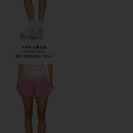
KAM 스웻쇼츠
ANINE BING
Previous price:
$85 (최종세일)
$150
Favorite PINTO 짧은 바지