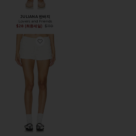
JULIANA 반바지
Lovers and Friends
Previous price:
$28 (최종세일)
$110
Favorite KOURT 블루머