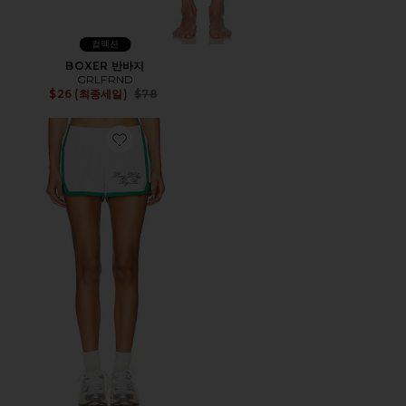
컬렉션
BOXER 반바지
GRLFRND
Previous price:
$26 (최종세일)
$78
Favorite LIVING LA VIDA 런닝 쇼츠