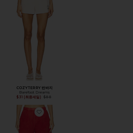
COZYTERRY 반바지
Barefoot Dreams
Previous price:
$31 (최종세일)
$88
Favorite ROMA 반바지