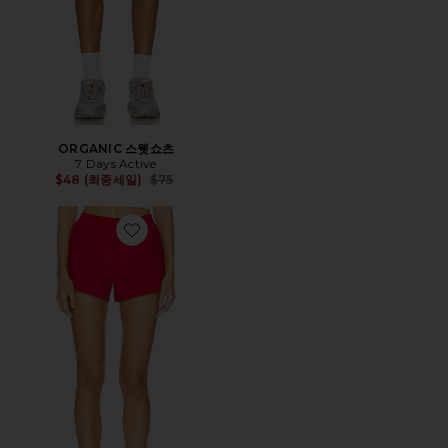
ORGANIC 스웻쇼츠
7 Days Active
Previous price:
$48 (최종세일)
$75
Favorite JUSTINE RELAXED 반바지