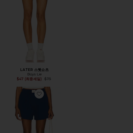
LATER 스웻쇼츠
Boys Lie
Previous price:
$47 (최종세일)
$75
Favorite DAY TO DAY 솔리드 복서 반바지