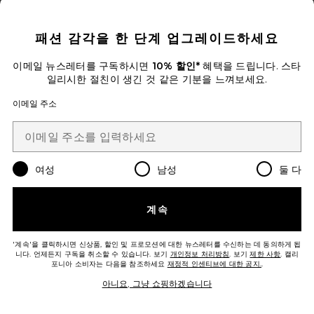
CLOSE MODAL
패션 감각을 한 단계 업그레이드하세요
이메일 뉴스레터를 구독하시면
10% 할인*
혜택을 드립니다. 스타
컬렉션
일리시한 절친이 생긴 것 같은 기분을 느껴보세요.
CHEEKY BOXER 반바지
GRLFRND
이메일 주소
Previous price:
$52 (최종세일)
$68
Favorite TIA 반바지
여성
남성
둘 다
계속
'계속'을 클릭하시면 신상품, 할인 및 프로모션에 대한 뉴스레터를 수신하는 데 동의하게 됩
니다. 언제든지 구독을 취소할 수 있습니다. 보기
개인정보 처리방침
. 보기
제한 사항
. 캘리
포니아 소비자는 다음을 참조하세요
재정적 인센티브에 대한 공지.
.
아니요, 그냥 쇼핑하겠습니다