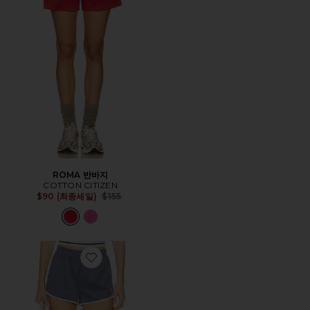
ROMA 반바지
COTTON CITIZEN
Previous price:
$90 (최종세일)
$155
Favorite BELLE 반바지