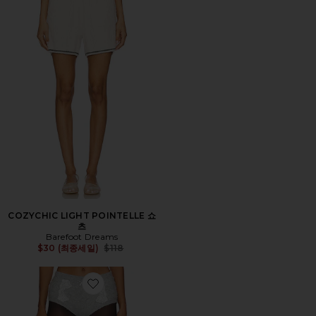
COZYCHIC LIGHT POINTELLE 쇼
츠
Barefoot Dreams
Previous price:
$30 (최종세일)
$118
Favorite ARINAH 보이쇼츠