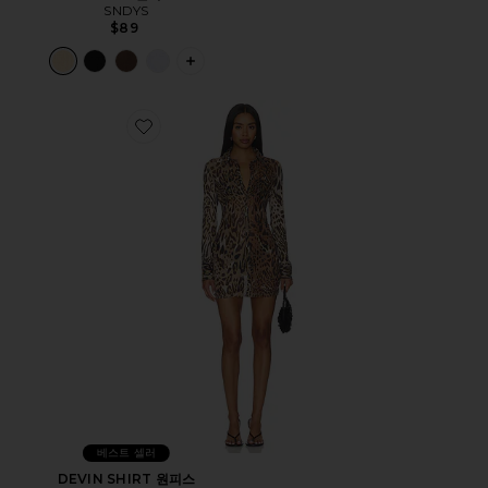
SNDYS
$89
PLUS ICON TO SEE MORE OPTIONS 
Favorite DEVIN SHIRT 원피스
베스트 셀러
DEVIN SHIRT 원피스