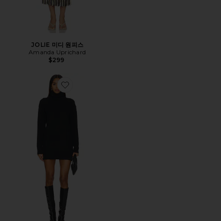
JOLIE 미디 원피스
Amanda Uprichard
$299
Favorite MERYL 원피스