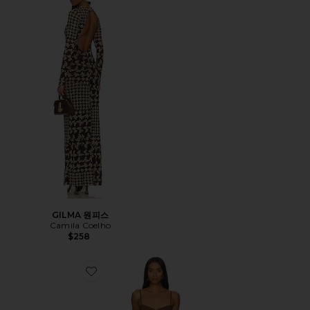
GILMA 원피스
Camila Coelho
$258
Favorite MOROCCAN 원피스