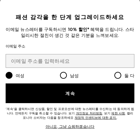
ARCHIE 원피스
CLOSE MODAL
Amanda Uprichard
$242
패션 감각을 한 단계 업그레이드하세요
이메일 뉴스레터를 구독하시면
10% 할인*
혜택을 드립니다. 스타
Favorite MO 원피스
일리시한 절친이 생긴 것 같은 기분을 느껴보세요.
이메일 주소
여성
남성
둘 다
계속
'계속'을 클릭하시면 신상품, 할인 및 프로모션에 대한 뉴스레터를 수신하는 데 동의하게 됩
니다. 언제든지 구독을 취소할 수 있습니다. 보기
개인정보 처리방침
. 보기
제한 사항
. 캘리
포니아 소비자는 다음을 참조하세요
재정적 인센티브에 대한 공지.
.
아니요, 그냥 쇼핑하겠습니다
MO 원피스
Steve Madden
$89