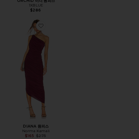
ORCHID 미니 원피스
1XBLUE
$286
Favorite DIANA 원피스
DIANA 원피스
Norma Kamali
Previous price:
$165
$275