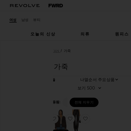
여성
남성
뷰티
오늘의 신상
의류
원피스
여성
디자이너
NILI LOTAN
가죽
NILI LOTAN
가죽
카
나열순서
3
항목들
테
고
보기
리
여
필터 적용됨:
가죽
전체 지우기
성
남
성
찜상품FOUDRE 프린지 스웨이드 재킷
찜상품JOAN 가죽 팬
찜상품CIRQUE 스웨이드 자켓
카