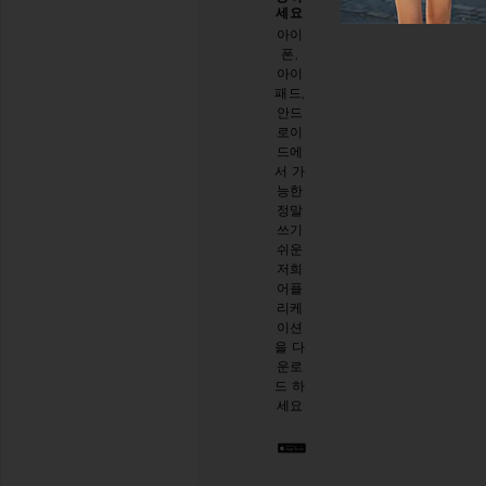
이드
세요
오늘
하세
아이
방문
요
폰,
에 대
아이
이메
한 설
패드,
일 뉴
문 조
안드
스레
사를
로이
터를
해주
드에
구독
세요
서 가
하시
능한
면
설문
정말
10%
시작
쓰기
할인
하기
쉬운
받기
.
저희
스타
어플
일리
리케
시한
이션
절친
을 다
이 생
운로
긴 것
드 하
같아
세요
요. 언
제든
지 탈
퇴하
실 수