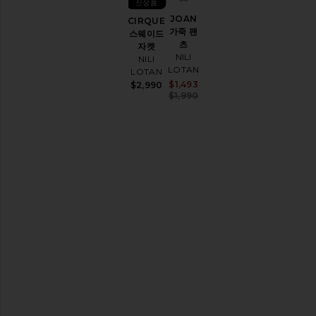
신상품
테
JOAN
고
CIRQUE
FOUDRE
리
가죽 팬
스웨이드
프린지 스
츠
자켓
웨이드 재
액
NILI
NILI
킷
LOTAN
세
LOTAN
NILI
서
Sale price:
$1,493
$2,990
LOTAN
Previous price:
리
$1,990
$3,290
데
님
원
피
스
재
킷
&
코
트
가
죽
홈
웨