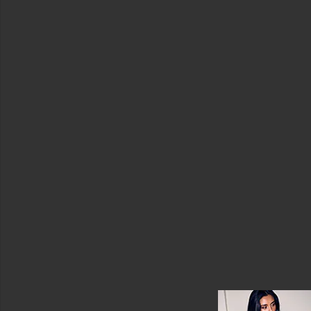
어
바
지
쇼
츠
스
커
트
스
웨
터
&
니
트
상
의
사
이
즈