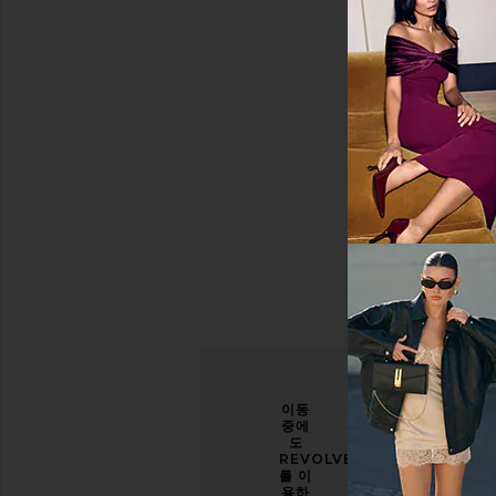
색
상
가
격
당신
개선
이동
의 스
할 수
중에
타일
있도
도
을 한
록 도
REVOLVE
층 업
와주
를 이
그레
세요
용하