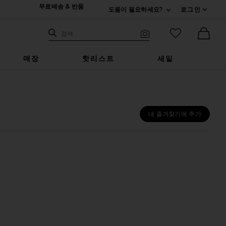
무료배송 & 반품
도움이 필요하세요?
로그인
펼치기 연락처
검색하기
즐겨찾기 아
검색
비주얼 서치
Ther
매장
핫리스트
세일
내 즐겨찾기에 추가