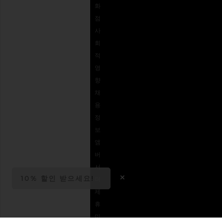
화
결제
상품권
로그램
점
옵션
사
자주
회
묻는
적
질문
영
주문
향
추적
채
용
정
보
앰
버
서
10% 할인 받으세요!
더
OPENS IN A MODAL 
Close ntf modal
제
휴
마