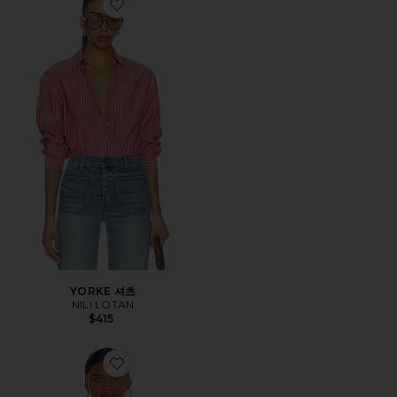
Favorite YORKE 셔츠
YORKE 셔츠
NILI LOTAN
$415
Favorite BRADY 티셔츠