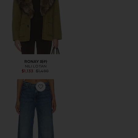
RONAY 파카
NILI LOTAN
Previous price:
$1,133
$1,490
Favorite TRIBECA 진