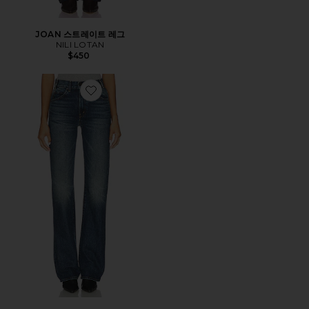
JOAN 스트레이트 레그
NILI LOTAN
$450
Favorite JOAN 스트레이트 레그