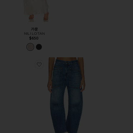
가운
NILI LOTAN
$650
Favorite SHON 진