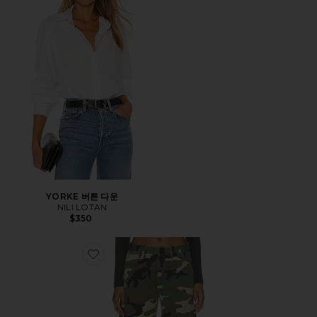
YORKE 버튼 다운
NILI LOTAN
$350
Favorite TRIBECA 팬츠