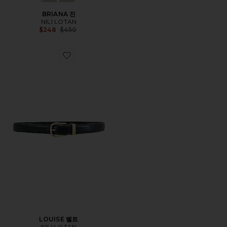
BRIANA 진
NILI LOTAN
Previous price:
$248
$450
Favorite LOUISE 벨트
LOUISE 벨트
NILI LOTAN