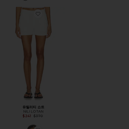
Favorite 유틸리티 쇼트
유틸리티 쇼트
NILI LOTAN
Previous price:
$241
$370