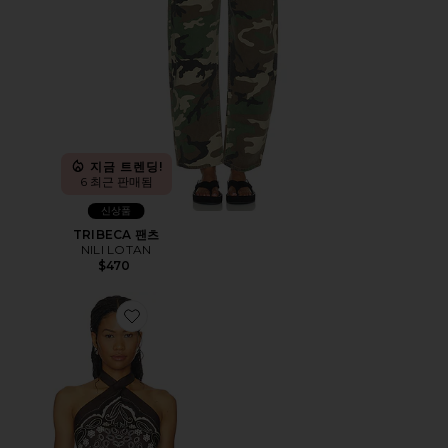
지금 트렌딩!
6 최근 판매됨
신상품
TRIBECA 팬츠
NILI LOTAN
$470
Favorite Solal Silk Halterneck Top