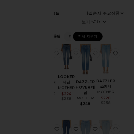
나열순서
29
항목들
카
보기
테
고
리
필터 적용됨:
데님
전체 지우기
액
세
찜상품PIXIE 스키니진
찜상품LOOKER 데님
찜상품DAZZLER
찜상품D
서
리
트
레
LOOKER
이
DAZZLER
DAZZLER
데님
PIXIE 스키
닝
스키니
HOVER 데
MOTHER
니진
복
MOTHER
님
Sale price:
MOTHER
$224
데
Sale price:
MOTHER
$220
Previous price:
$238
$228
Previous p
님
$258
$248
원
피
스
찜상품DAZZLER 스키니
찜상품LOOKER 스키니
찜상품WESTER
찜상품I
재