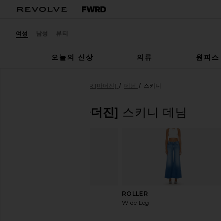
여성
남성
뷰티
오늘의 신상
의류
원피스
여성
디자이너
MOTHER [마더진]
데님
스키니
MOTHER [마더진]
스키니 데님
다음 슬라이드
전 슬라이드
WEEKENDER
ROLLER
Flare
Wide Leg