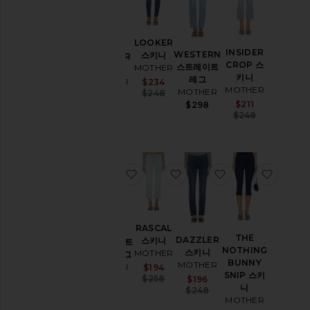
킷
&
코
트
LOOKER
INSIDER
WESTERN
스키니
DAZZLER
점
CROP 스
스트레이트
MOTHER
스키니
프
키니
레그
MOTHER
Sale price:
$234
수
MOTHER
MOTHER
Previous price:
$248
Sale price:
$196
트
Sale price:
$211
$298
Previous price:
$248
Previous p
$248
가
죽
란
제
찜상품RIDER 스트레이트 레그
찜상품RASCAL 스키니
찜상품DAZZLER
찜상품T
리
&
잠
옷
RASCAL
홈
THE
DAZZLER
스키니
RIDER 스트
웨
NOTHING
스키니
MOTHER
레이트 레그
어
BUNNY
MOTHER
MOTHER
Sale price:
$194
바
SNIP 스키
Previous price:
Sale price:
$258
$196
Sale price:
$252
니
지
Previous price:
$248
Previous price:
$268
MOTHER
롬