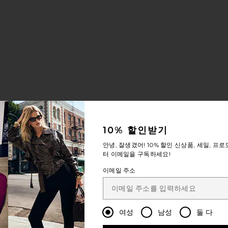
rice:
 스키니
HE PIXIE DAZZLER ANKLE 스키니
10% 할인받기
안녕, 잘생겼어!
10% 할인
신상품, 세일, 프로
터 이메일을 구독하세요!
이메일 주소
여성
남성
둘 다
rice: