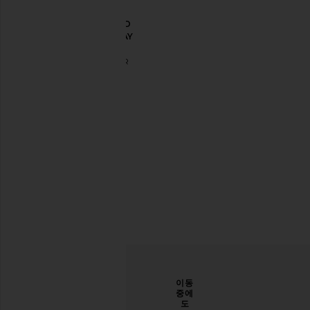
HIGH
WAISTED
RUNAWAY
부츠컷
MOTHER
$248
당신
개선
이동
의 스
할 수
중에
타일
있도
도