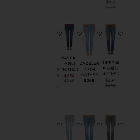
Sale price:
$192
퍼
Previous p
$218
쇼
츠
스
찜상품THE DAZZLER FLOOD 스키
찜상품RASCAL 스키니
찜상품DAZZLER
찜상품T
커
트
스
웨
RASCAL
터
TIPPY 보
DAZZLER
스키니
THE
&
이프렌드
스키니
MOTHER
DAZZLER
니
MOTHER
MOTHER
FLOOD 스
Sale price:
$234
트
Sale price:
$234
$268
Previous price:
$248
키니
상
Previous p
$248
MOTHER
의
Sale price:
$252
Previous price:
$268
By
스
타
일
찜상품RASCAL 스키니
찜상품PATCH 스키니
찜상품스키니
찜상품I
사