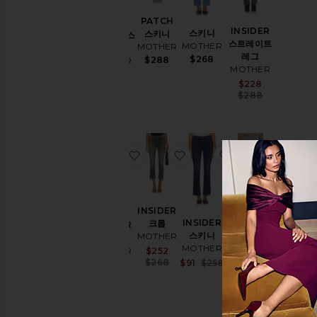
이
즈
PATCH
INSIDER
스키니
스키니
RASCAL 스
스트레이트
MOTHER
MOTHER
키니
레그
$268
$288
색
MOTHER
MOTHER
상
$238
Sale price:
$228
Previous p
$288
가
격
찜상품LOOKER 스키니
찜상품INSIDER 크롭
찜상품INSIDER
찜상품T
스
트
레
치
INSIDER
THE
INSIDER
크롭
LOOKER
밑
PIXIE
스키니
MOTHER
스키니
위
DAZZLER
MOTHER
MOTHER
Sale price:
$252
ANKLE 스
Previous price:
Sale price:
$268
$91
$258
Sale price:
$224
키니
Previous price:
Previous price:
$238
MOTHER
Sale price:
$196
Previous p
$248