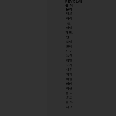
을 한
록 도
REVOLVE
층 업
와주
를 이
그레
세요
용하
이드
세요
오늘
하세
아이
방문
요
폰,
에 대
아이
이메
한 설
패드,
일 뉴
문 조
안드
스레
사를
로이
터를
해주
드에
구독
세요
서 가
하시
능한
면
설문
정말
10%
시작
쓰기
할인
하기
쉬운
받기
.
저희
스타
어플
일리
리케
시한
이션
절친
을 다
이 생
운로
긴 것
드 하
같아
세요
요. 언
제든