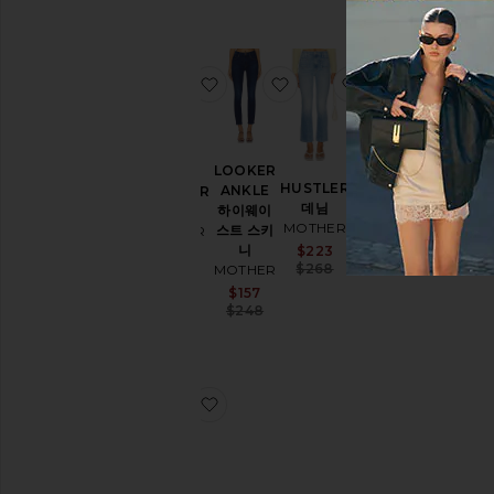
찜상품STUNNER 스키니
찜상품LOOKER ANKLE
찜상품HUSTLER
찜상품D
LOOKER
DAZZLER
HUSTLER
ANKLE
STUNNER
스트레이트
데님
하이웨이
스키니
MOTHER
MOTHER
스트 스키
MOTHER
Sale price:
$179
니
Sale price:
$223
$258
Previous p
$258
Previous price:
$268
MOTHER
Sale price:
$157
Previous price:
$248
찜상품HIGH WAISTED RUNAWAY