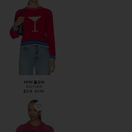
MINI 풀오버
MOTHER
Previous price:
$218
$395
Favorite CROP 풀오버