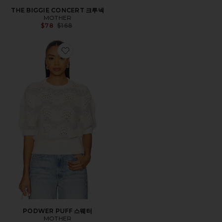
THE BIGGIE CONCERT 크루넥
MOTHER
Previous price:
$78
$168
Favorite PODWER PUFF 스웨터
PODWER PUFF 스웨터
MOTHER