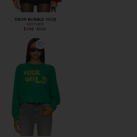
DROP BUBBLE 가디건
MOTHER
Previous price:
$298
$505
Favorite THE BIGGIE CONCERT 크루넥