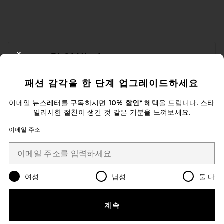
FOOTER
10% 할인받기
CLOSE MODAL
이메일을 제출하여 뉴스레터를 구독하실 수 있습니다. 언제든지 수신 거
패션 감각을 한 단계 업그레이드하세요
부 가능합니다.
개인 정보 정책
Email Address
이메일 뉴스레터를 구독하시면
10% 할인*
혜택을 드립니다. 스타
일리시한 절친이 생긴 것 같은 기분을 느껴보세요.
Sign Up
이메일 주소
ko
USD
Change Country Regions Preferences
여성
남성
둘 다
계속
개선에 도움을 주세요!
오늘 방문에 대한 설문 조사를 해주세요
Let's Go!