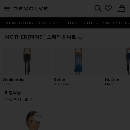
menu - shows more content
Revolve, Apparel & Fashion
Search
NEW TODAY
DRESSES
TOPS
SHOES
SWIMSUIT
MOTHER [마더진]
스웨터 & 니트
Weekender
Roller
Hustler
Flare
Wide Leg
Flare
9
항목들
나열순서
필터
Favorite MINI 풀오버