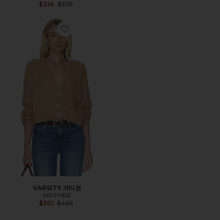
Previous price:
$214
$375
Favorite VARSITY 가디건
VARSITY 가디건
MOTHER
Previous price:
$361
$405