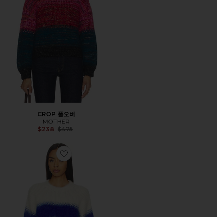
CROP 풀오버
MOTHER
Previous price:
$238
$475
Favorite 스웨터