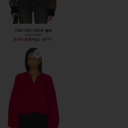
THE ITSY CROP 점퍼
MOTHER
Previous price:
$184 (최종세일)
$375
Favorite DROP BUBBLE 가디건