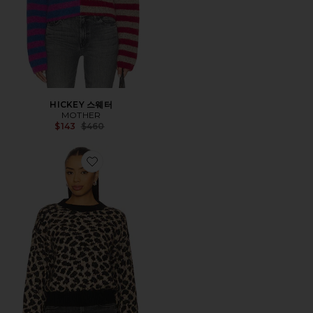
HICKEY 스웨터
MOTHER
Previous price:
$143
$460
Favorite THE ITSY CROP 점퍼