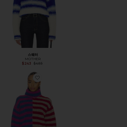
스웨터
MOTHER
Previous price:
$243
$485
Favorite HICKEY 스웨터