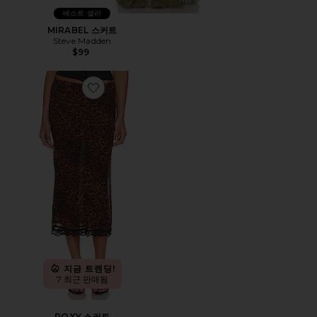
베스트 셀러
MIRABEL 스커트
Steve Madden
$99
Favorite ROXY 스커트
지금 트렌딩!
7 최근 판매됨
ROXY 스커트