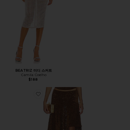
BEATRIZ 미디 스커트
Camila Coelho
$188
Favorite HAMPTONS MIDI 스커트