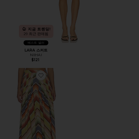
지금 트렌딩!
29 최근 판매됨
베스트 셀러
LARA 스커트
NIIHAI
$121
Favorite THE RHYTHM 스커트