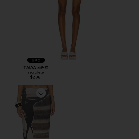
컬렉션
TALYA 스커트
retrofete
$298
Favorite TU X MI 스커트