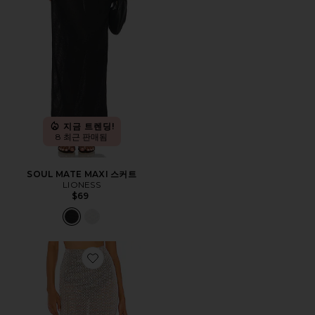
지금 트렌딩!
8 최근 판매됨
SOUL MATE MAXI 스커트
LIONESS
$69
Favorite BEATRIZ 미디 스커트