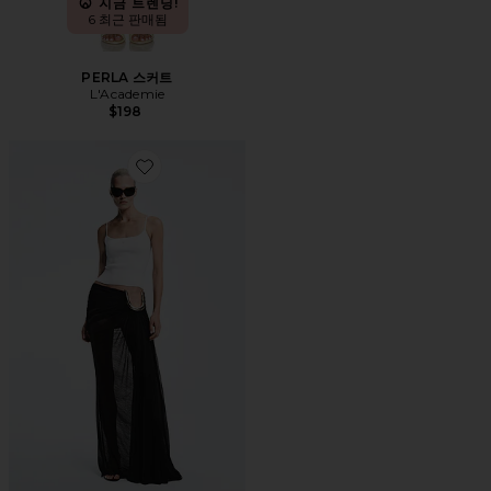
지금 트렌딩!
6 최근 판매됨
PERLA 스커트
L'Academie
$198
Favorite LEORA 스커트