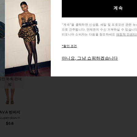
계속
AMONA 반바
지
I.AM.GIA
"계속"을 클릭하면 신상품, 세일 및 프로모션 관련 
$69
으로 간주됩니다. 언제든지 수신 거부하실 수 있습니다
리포니아 소비자는 다음을 참조하세요
재정적 인센티브
*할인 조건
지금 인기
아니요, 그냥 쇼핑하겠습니다
있는 상
품!
스코트
상품JOHANNE 반바지
찜상품AVA 반바지
지난 48시간
동안 18회 판매
됨
AVA 반바지
superdown
$68