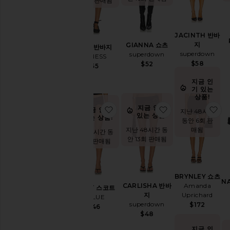
안 17회 판매됨
우
라
이
즈
JACINTH 반바
스
지
GIANNA 쇼츠
BARE 반바지
코
superdown
superdown
LIONESS
트
$58
$52
$55
츄
지금 인
리
기 있는
닝
상품!
반
지금 인기
찜상품SKORT 스코트
찜상품CARLISH
찜
지금 인기
지난 48시간
바
있는 상품!
있는 상품!
동안 6회 판
지
매됨
지난 48시간 동
지난 48시간 동
정
안 13회 판매됨
안 5회 판매됨
장
화
이
트
BRYNLEY 쇼츠
N
Amanda
CARLISHA 반바
SKORT 스코트
유효성
Uprichard
지
1XBLUE
superdown
$172
$146
$48
재
지금 인