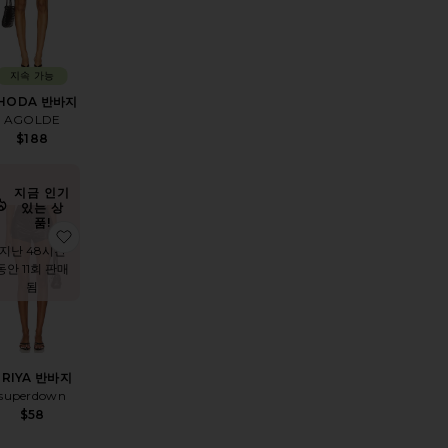
지속 가능
HODA 반바지
AGOLDE
$188
지금 인기
있는 상
품!
지
상품KOURTNEY 반바지
찜상품PRIYA 반바지
지난 48시간
동안 11회 판매
됨
PRIYA 반바지
superdown
$58