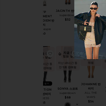
KARINA 반바
R
지
JACINTH 반바지
X FP
superdown
superdown
MOVEMENT
$68
$52
CARPE DIEM 반
바지
Free People
$40
지금 인
기 있는
상품!
지금 인기
찜상품IN MOTION MINI 반바지
찜상품SONYA 
찜
지금 인기
지난 48시간
있는 상품!
있는 상품!
동안 13회 판
매됨
지난 48시간 동
지난 48시간 동
안 11회 판매됨
안 18회 판매됨
베스트 셀러
JOHANNE 반
바지
SONYA 스코트
IN MOTION
ALL THE
superdown
MINI 반바지
WAYS
$68
LIONESS
$54
$65