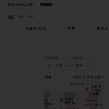
여성
남성
뷰티
오늘의 신상
의류
원피스
여성
쇼츠
블랙
쇼츠
블랙
디자이너브랜드
사이즈
—
—
0
0
FI
SE
FI
SE
카
색상
가격
밑위
—
—
—
테
0
0
0
FI
SE
FI
SE
FI
SE
고
리
나
536
항목들
트
보
지금 인
렌
기 있는
디
상품!
아
이
지금 인기
찜상품LORETTA 반바지
찜상품PARKER 
찜
지금 인기
지난 48시간
템
있는 상품!
있는 상품!
동안 20회 판
스