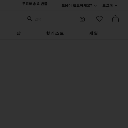
무료배송 & 반품
도움이 필요하세요?
로그인
펼치기 연락처
검색하기
즐겨찾기 아
검색
비주얼 서치
Ther
샵
핫리스트
세일