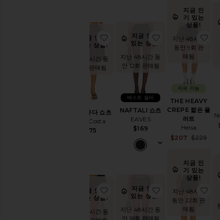
랑
지금 인
스
기 있는
러
상품!
움
지금 인기
찜상품트윌 버뮤다 쇼츠
찜상품NAFTALI
찜
지금 인기
지난 48시간
하
있는 상품!
있는 상품!
동안 9회 판
이
매됨
지난 48시간 동
지난 48시간 동
웨
안 12회 판매됨
안 9회 판매됨
이
스
트
지속 가능
핫
베스트 셀러
THE HEAVY
반
CREPE 짧은 플
NAFTALI 쇼츠
트윌 버뮤다 쇼츠
바
N
러트
EAVES
Enza Costa
지
Helsa
$169
$275
트
Sal
$207
$229
레
Pre
이
닝
지금 인
기 있는
니
상품!
트
지금 인기
찜상품BARE 반바지
찜상품GIANNA 
찜
지금 인기
지난 48시간
가
있는 상품!
있는 상품!
동안 22회 판
죽
매됨
지난 48시간 동
지난 48시간 동
로
안 16회 판매됨