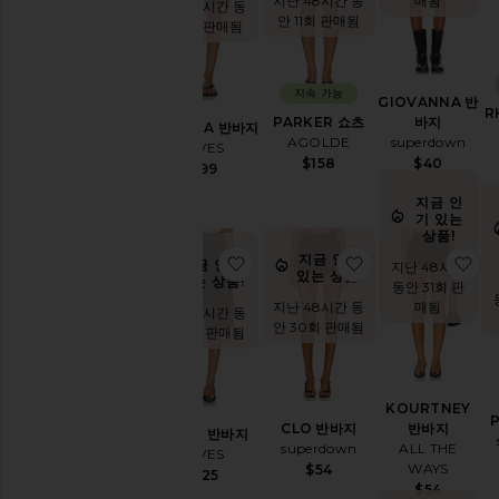
매됨
지난 48시간 동
지난 48시간 동
포
안 11회 판매됨
안 15회 판매됨
츠
쇼
츠
지속 가능
조
GIOVANNA 반
R
츠
바지
PARKER 쇼츠
LORETTA 반바지
레
superdown
AGOLDE
EAVES
이
$40
$158
$199
스
지금 인
기 있는
스
상품!
타
일
지금 인기
찜상품COLBY 반바지
찜상품CLO 반바
찜
지금 인기
지난 48시간
별
있는 상품!
있는 상품!
동안 31회 판
액
매됨
지난 48시간 동
지난 48시간 동
티
안 30회 판매됨
안 10회 판매됨
브
Biker
블
KOURTNEY
랙
반바지
CLO 반바지
COLBY 반바지
데
ALL THE
superdown
EAVES
님
WAYS
$54
$225
사
$54