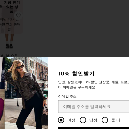
지금 인기
있는 상
품!
 반바지
HT 반바지
상품EVELINA 쇼츠
찜상품ALIA 쇼츠
지난 48시간
동안 17회 판매
됨
ALIA 쇼츠
LL THE WAYS
$64
10% 할인받기
안녕, 잘생겼어!
10% 할인
신상품, 세일, 프로
지금 인기
터 이메일을 구독하세요!
있는 상
품!
이메일 주소
E DIEM 반바지
 반바지
상품KARINA 반바지
찜상품RAMONA 반바지
지난 48시간
동안 15회 판매
됨
여성
남성
둘 다