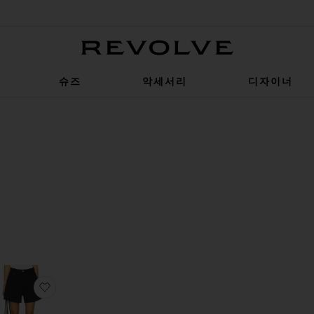
Revolve
슈즈
악세서리
디자이너
LTER
LECTED
LTER
LECTED
LTER
LECTED
LTER
LECTED
LTER
LECTED
열순서
기
쇼츠
상품GIOVANNA 반바지
찜상품RHODA 반바지