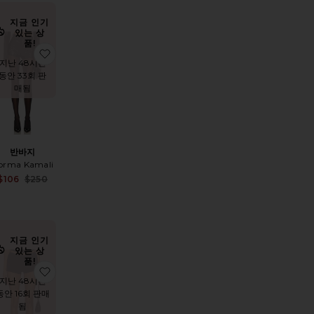
지금 인기
있는 상
품!
 쇼츠
상품THE HEAVY CREPE 짧은 플러트
찜상품반바지
지난 48시간
동안 33회 판
매됨
반바지
orma Kamali
Sale price:
$106
$250
Previous price:
e price:
vious price:
지금 인기
있는 상
품!
쇼츠
상품JACINTH 반바지
찜상품ROXIE 쇼츠
지난 48시간
동안 16회 판매
됨