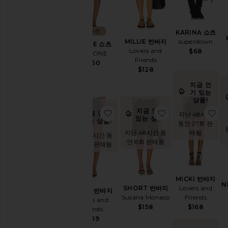
컬렉션
KARINA 쇼츠
superdown
MILLIE 반바지
JENNIE 쇼츠
Lovers and
$68
RE/DONE
Friends
$250
$128
지금 인
기 있는
상품!
지금 인기
찜상품JAMIE 반바지
찜상품SHORT 
찜
지금 인기
지난 48시간
있는 상품!
있는 상품!
동안 27회 판
매됨
지난 48시간 동
지난 48시간 동
안 8회 판매됨
안 10회 판매됨
MICKI 반바지
N
Lovers and
SHORT 반바지
JAMIE 반바지
Friends
Susana Monaco
Lovers and
$168
$158
Friends
$159