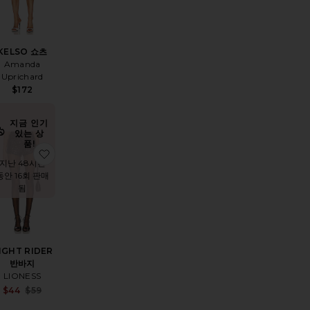
KELSO 쇼츠
Amanda
Uprichard
$172
지금 인기
있는 상
품!
반바지
상품MICKI 반바지
찜상품NIGHT RIDER 반바지
지난 48시간
동안 16회 판매
됨
IGHT RIDER
반바지
LIONESS
Sale price:
$44
$59
Previous price: