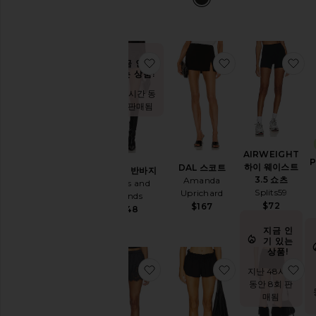
찜상품REESE 반바지
찜상품DAL 스코
찜
지금 인기
있는 상품!
지난 48시간 동
안 11회 판매됨
AIRWEIGHT
하이 웨이스트
DAL 스코트
REESE 반바지
3.5 쇼츠
Amanda
Lovers and
Splits59
Uprichard
Friends
$72
$167
$148
지금 인
기 있는
상품!
찜상품JENNIE 쇼츠
찜상품MILLIE 
찜
지난 48시간
동안 8회 판
매됨