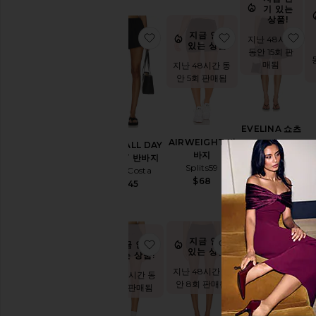
고
기 있는
있
상품!
음
지금 인기
찜상품TWILL ALL DAY SHORT
찜상품AIRWEIG
찜
항목들
지난 48시간
있는 상품!
예
동안 15회 판
약
매됨
지난 48시간 동
주
안 5회 판매됨
문
항목들
EVELINA 쇼츠
superdown
AIRWEIGHT 반
TWILL ALL DAY
A
바지
$72
SHORT 반바지
Splits59
Enza Costa
$68
$245
지금 인
기 있는
상품!
지금 인기
찜상품X FP MOVEMENT CARP
찜상품JACINTH
찜
지금 인기
지난 48시간
있는 상품!
있는 상품!
동안 11회 판
매됨
지난 48시간 동
지난 48시간 동
안 8회 판매됨
안 8회 판매됨