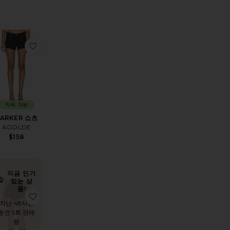
트
상품AIRWEIGHT 하이 웨이스트 3.5 쇼츠
찜상품PARKER 쇼츠
지속 가능
PARKER 쇼츠
AGOLDE
$158
지금 인기
있는 상
품!
반바지
상품KARINA 쇼츠
찜상품KELSO 쇼츠
지난 48시간
동안 5회 판매
됨