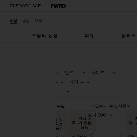
여성
남성
뷰티
오늘의 신상
의류
원피스
여성
슈즈
플랫
슈즈
플랫
디자이너브랜드
사이즈
—
—
0
0
FILTE
SELE
FILTE
SELE
카
색상
가격
—
—
테
0
0
FILTE
SELE
FILTE
SELE
고
힐 높이
—
리
0
FILTE
SELE
나열
모
433
항목들
두
보기
보
지금 인
지금 인
기
기 있는
기 있는
상품!
상품!
부
찜상품MIKEL 발레 플랫
찜상품MADDI 펌프
찜상품
츠
지난 48시간
지난
지난 48시간