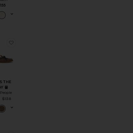
155
SUSAN 슬라이드
찜상품SEAS THE DAY 뮬
S THE
AY 뮬
 People
Sale price:
$138
ice:
Previous price:
s price: