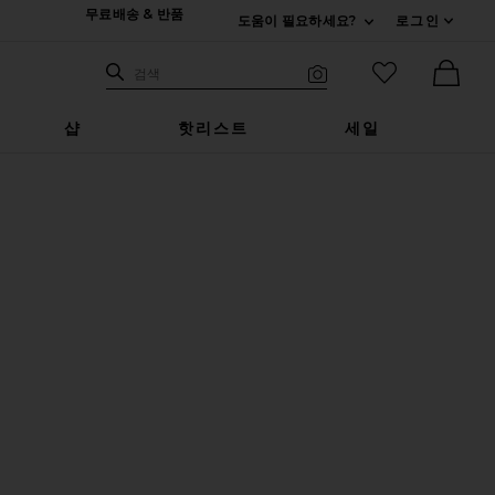
무료배송 & 반품
도움이 필요하세요?
로그인
펼치기 연락처
검색하기
즐겨찾기 아
검색
비주얼 서치
Ther
샵
핫리스트
세일