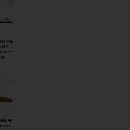
RAFFIA REMY 메리제인
찜상품CALISSI 샌들 슬라이드
SSI 샌들
라이드
 Madden
$80
SPEEDCAT BALLET CROC 메리 제인 스니커즈
찜상품REMY 메리제인
Y 메리제인
ewell