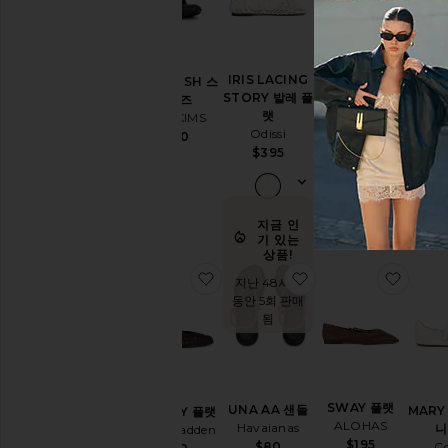
신상품
베스
KENLEY 샌들
IRIS LACING
MEL
RIFT MESH 스
Dolce Vita
STORY 발레 플
Tony
니커즈
$115
랫
$
NikeSKIMS
Odissi
$150
$395
지금 인
기 있는
상품!
찜상품MELODY 플랫
찜상품UNA AA 샌들
찜상품
지난 48시간
동안 5회 판매
됨
SWAY 플랫
UNA AA 샌들
MARY
MELODY 플랫
ALOHAS
Havaianas
니
Steve Madden
$195
$80
C