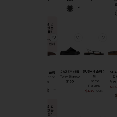
$110
$
지금 인
기 있는
상품!
찜상품BRASH 플랫
찜상품JAZZY 샌들
찜상품
지난 48시간
동안 9회 판매
됨
SUSAN 슬라이
JAZZY 샌들
SEA
BRASH 플랫
드
Tony Bianco
D
Tony Bianco
Emme
$150
Free
$155
Parsons
$83
Sale pr
$485
$515
Previou
지금 인
기 있는
상품!