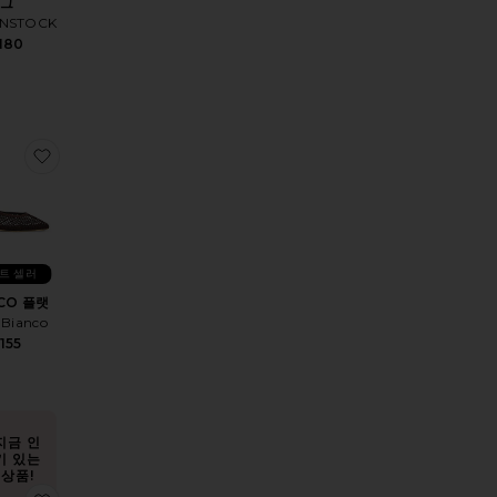
그
ENSTOCK
180
이드
ARROW 로퍼
찜상품BOSCO 플랫
트 셀러
CO 플랫
 Bianco
155
지금 인
기 있는
상품!