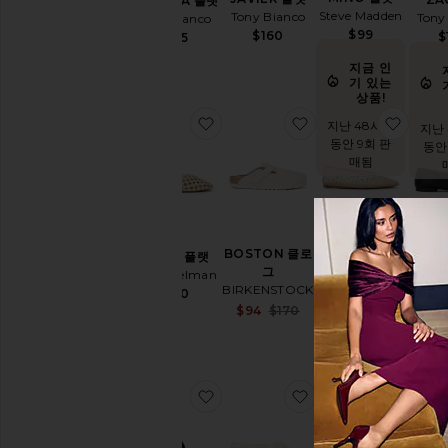
CHELSEA 플랫
항목들
Steve Madden
Tony Bianco
Tony
Tony Bianco
$99
$160
$
$155
지금 인
기 있는
상품!
찜상품SHIRA 플랫
찜상품BOSTON 클
찜상품
지난 48시간
지난
동안 9회 판
동안
매됨
MILO 플랫
BOSTON 클로
CU
SHIRA 플랫
Tony Bianco
그
Tony
Sam Edelman
$160
BIRKENSTOCK
$
$160
Sale price:
$94
$170
Previous price:
찜상품RIFT MESH 스니커즈
찜상품IRIS LACIN
찜상품
지난
동안 