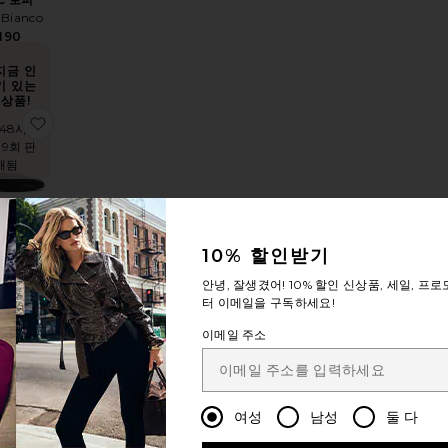
 Bianco
190
지금 인
기 있는
상품!
로그
MILO 플랫
찜상품CUBA 플랫
 48시간
 9회 판
매됨
10% 할인받기
BA 플랫
 Bianco
안녕, 잘생겼어!
10% 할인
신상품, 세일, 프로
155
터 이메일을 구독하세요!
이메일 주소
지금 인
기 있는
상품!
G STORY 발레 플랫
KENLEY 샌들
찜상품MELANY 플랫
 48시간
여성
남성
둘 다
12회 판
매됨