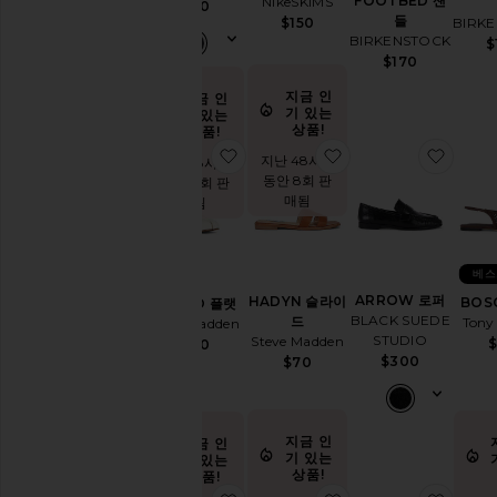
FOOTBED 샌
NikeSKIMS
제
$160
들
$150
인
BIRK
BIRKENSTOCK
$
슬
$170
라
이
지금 인
지금 인
드
기 있는
기 있는
상품!
상품!
슬
찜상품CALICO 플랫
찜상품HADYN 슬라
찜상품
링
지난 48시간
지난 48시간
백
동안 8회 판
동안 14회 판
매됨
스
매됨
트
랩
힐
베스
뮬
ARROW 로퍼
HADYN 슬라이
BOS
CALICO 플랫
BLACK SUEDE
드
Tony
샌
Steve Madden
STUDIO
Steve Madden
들
$
$120
$300
$70
슬
리
퍼
스
지금 인
지금 인
니
기 있는
기 있는
상품!
커
상품!