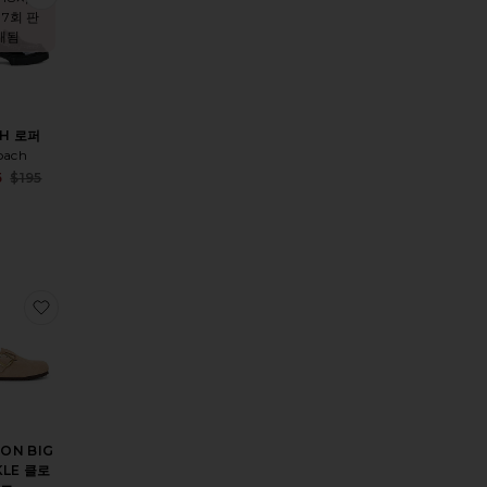
 7회 판
매됨
AH 로퍼
oach
Sale price:
5
$195
Previous price:
ice:
s price:
 스니커즈
OSTON SOFT FOOTBED 샌들
찜상품BOSTON BIG BUCKLE 클로그
ON BIG
KLE 클로