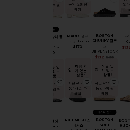
동안 12회 판
동안
동안 12회 판
클
매됨
매됨
로
그
에
스
신상품
파
BOSTON
MADDI 펌프
LE
MIKEL 발레 플
듀
CHUNKY 클로
Tony Bianco
C
랫
플
그
$170
Dolce Vita
$13
랫
BIRKENSTOCK
$140
Sale pr
$132
$155
발
Previou
레
지금 인
지금 인
지금 인
블
기 있는
기 있는
기 있는
상품!
상품!
랙
상품!
찜상품MIA 플랫
찜상품RIFT MESH
찜상품B
로
지난 48시간
지난 48시간
지난 48시간
퍼
동안 6회 판
동안 8회 판
동안 24회 판
&
매됨
매됨
매됨
옥
스
포
베스트 셀러
드
BOSTON
RIFT MESH 스
메
BOST
MIA 플랫
SOFT
니커즈
리
BUC
Tony Bianco