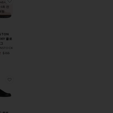
 슬라이드
NOLA 뮬
찜상품BOSTON CHUNKY 클로그
 48시간
 6회 판
매됨
STON
NKY 클로
그
ENSTOCK
Sale price:
2
$155
Previous price:
MINO 플랫
찜상품ZAC 로퍼
C 로퍼