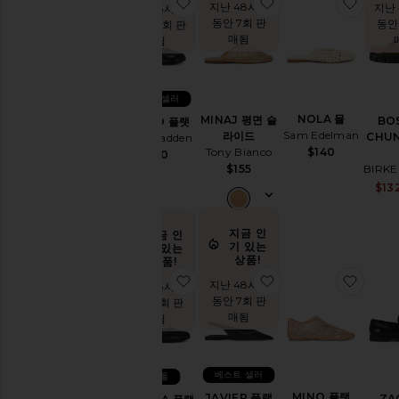
즈
찜상품CALICO 플랫
찜상품MINAJ 평면
찜상품
지난 48시간
지난
지난 48시간
동안 7회 판
동안
동안 28회 판
트
매됨
매됨
렌
디
아
이
베스트 셀러
템
NOLA 뮬
MINAJ 평면 슬
웨
BO
CALICO 플랫
Sam Edelman
라이드
스
CHU
Steve Madden
$140
Tony Bianco
턴
$120
부
$155
BIRK
츠
$13
유효성
지금 인
지금 인
기 있는
기 있는
상품!
상품!
재
찜상품CHELSEA 플랫
찜상품JAVIER 플랫
찜상품
고
지난 48시간
지난 48시간
있
동안 7회 판
동안 15회 판
음
매됨
매됨
항목들
예
약
베스트 셀러
신상품
주
문
MINO 플랫
JAVIER 플랫
ZA