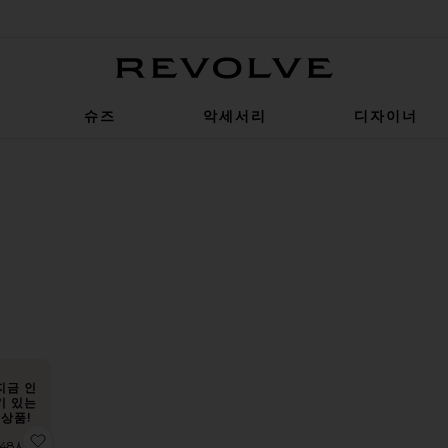
Revolve
슈즈
악세서리
디자이너
R
CTED
R
CTED
R
CTED
R
CTED
R
CTED
순서
지금 인
기 있는
상품!
BOSTON CHUNKY 클로그
찜상품LEAH 로퍼
 48시간