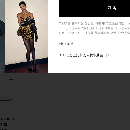
계속
트 셀러
ANY 플랫
"계속"을 클릭하면 신상품, 세일 및 프로모션 관련 
으로 간주됩니다. 언제든지 수신 거부하실 수 있습니다
 Bianco
리포니아 소비자는 다음을 참조하세요
재정적 인센티브
160
*할인 조건
아니요, 그냥 쇼핑하겠습니다
SWAY 플랫
찜상품MARY JANE 스니커즈
 JANE 스
커즈
oach