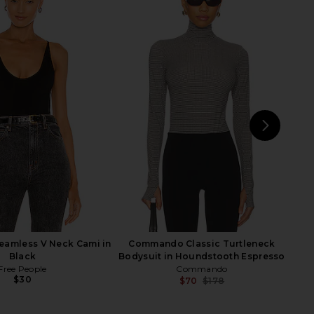
don Strings Attached
LEVI'S 501 Original Short in Athens
ess Top in Grey
Mid Short
Jaded London
LEVI'S
$100
$75
NEXT
KA
eamless V Neck Cami in
Commando Classic Turtleneck
Black
Bodysuit in Houndstooth Espresso
Free People
Commando
$30
$70
$178
Previ