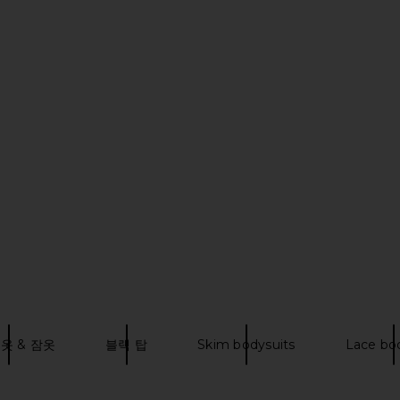
ri in Black
Commando Ballet Deep Plunge
SNDYS No
Halter Bodysuit in Black
Commando
$128
옷 & 잠옷
블랙 탑
Skim bodysuits
Lace bo