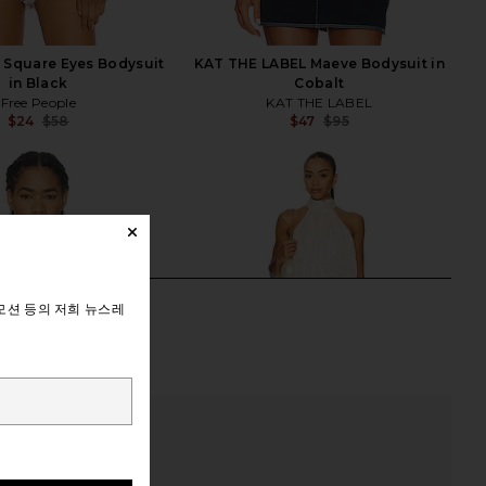
 Square Eyes Bodysuit
KAT THE LABEL Maeve Bodysuit in
in Black
Cobalt
Free People
KAT THE LABEL
$24
$58
$47
$95
Previous price:
Previ
모션 등의 저희 뉴스레