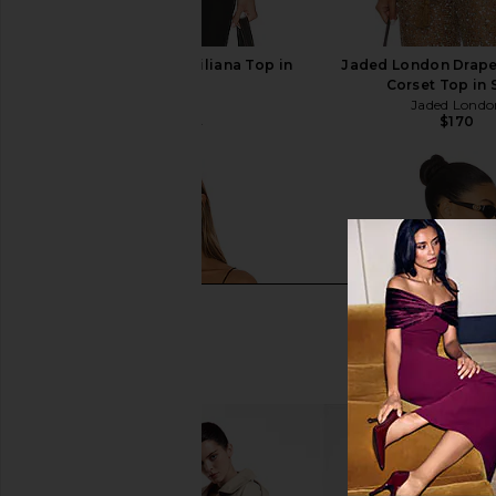
SNDYS x Revolve Emiliana Top in
Jaded London Drape
Black
Corset Top in
SNDYS
Jaded Londo
$170
$30
$66
Previous price: