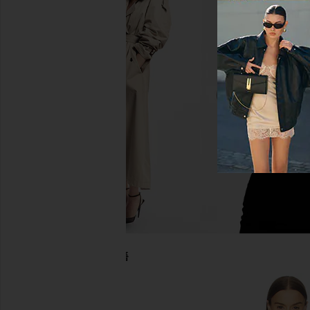
Indah DNA Solid String Back
Free People Sydney Ha
Bodysuit in Black
in Black
Indah
Free People
$66
$50
당신을 위한 추천상품