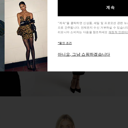
계속
lter Bodysuit
Free People Lola Bodysuit in
ASTR the La
"계속"을 클릭하면 신상품, 세일 및 프로모션 관련 
Harvest Moon
으로 간주됩니다. 언제든지 수신 거부하실 수 있습니다
Free People
A
리포니아 소비자는 다음을 참조하세요
재정적 인센티브
$32
$68
Previous price:
*할인 조건
아니요, 그냥 쇼핑하겠습니다