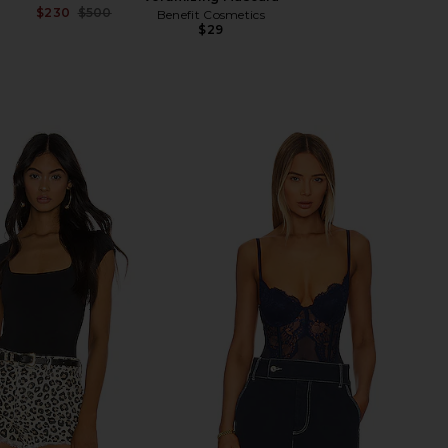
$230
$500
Benefit Cosmetics
Previous price:
$29