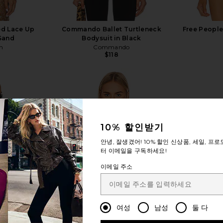
d Lace Up
Commando Ballet Turtleneck
Free People
 Sand
Bodysuit in Black
n
Commando
$118
10% 할인받기
자세히 보기
안녕, 잘생겼어!
10% 할인
신상품, 세일, 프로
터 이메일을 구독하세요!
이메일 주소
여성
남성
둘 다