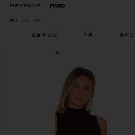
여성
남성
뷰티
오늘의 신상
의류
원피스
Yummie
KINSLEY 바디수트
찜상품Yummie Kinsley Bodysuit in Black