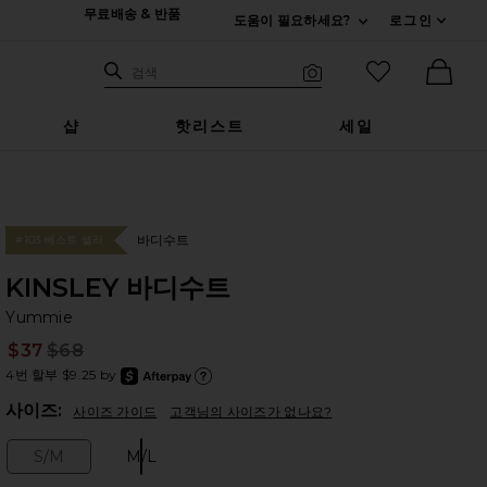
무료배송 & 반품
도움이 필요하세요?
로그인
펼치기 연락처
검색하기
즐겨찾기 아
검색
비주얼 서치
Ther
샵
핫리스트
세일
바디수트
#103 베스트 셀러
KINSLEY 바디수트
Y
bran
Yummie
$37
$68
Prev
4번 할부 $9.25 by
after
Afte
Plea
사이즈:
사이즈 가이드
고객님의 사이즈가 없나요?
S/M
M/L
Size:
Size: