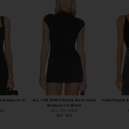
t in Mocha
Commando Ballet Seamless
Jaded Lon
Mockneck Thong Bodysuit in Black
Backl
Commando
Previous price:
$118
e Bodysuit in
ALL THE WAYS Annya Mock Neck
Free People S
Bodysuit in Black
bel
ALL THE WAYS
$55
$58
Previous price:
Previous price: