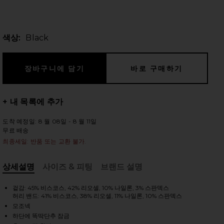
색상:
Black
 슬라이드
+ 내 목록에 추가
도착 예정일: 8 월 08일 - 8 월 11일
무료 배송
최종세일: 반품 또는 교환 불가.
상세설명
사이즈 & 피팅
브랜드 설명
, Cu
겉감: 45% 비스코스, 42% 리오셀, 10% 나일론, 3% 스판덱스
허리 밴드: 41% 비스코스, 38% 리오셀, 11% 나일론, 10% 스판덱스
iew 2 of 5 KINSLEY 바디수트 in Black
view
모조넥
하단에 똑딱단추 잠금