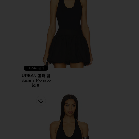
베스트 셀러
URBAN 홀터 탑
Susana Monaco
$98
Favorite TOP 슬리브리스 탑