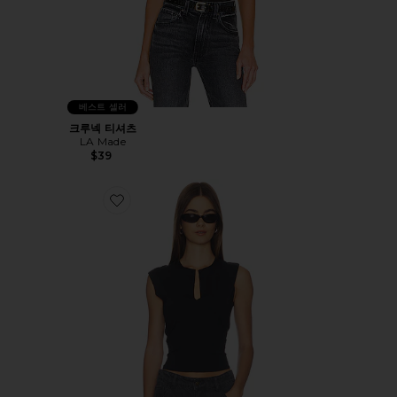
베스트 셀러
크루넥 티셔츠
LA Made
$39
Favorite TRIBECA 탑