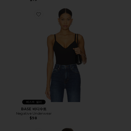
Favorite BASE 바디수트
베스트 셀러
BASE 바디수트
Negative Underwear
$98