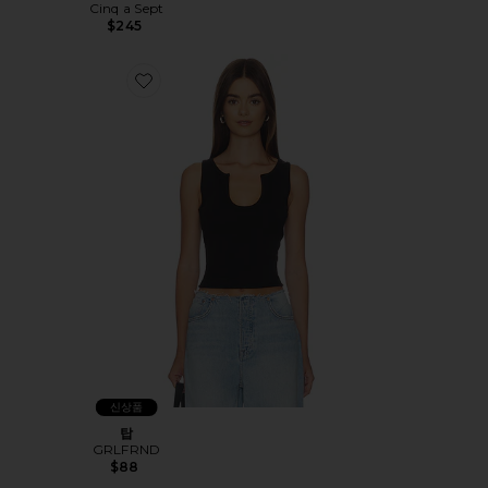
Cinq a Sept
$245
Favorite 탑
신상품
탑
GRLFRND
$88