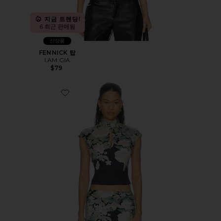
지금 트렌딩!
6 최근 판매됨
신상품
FENNICK 탑
I.AM.GIA
$79
Favorite DARA 탑