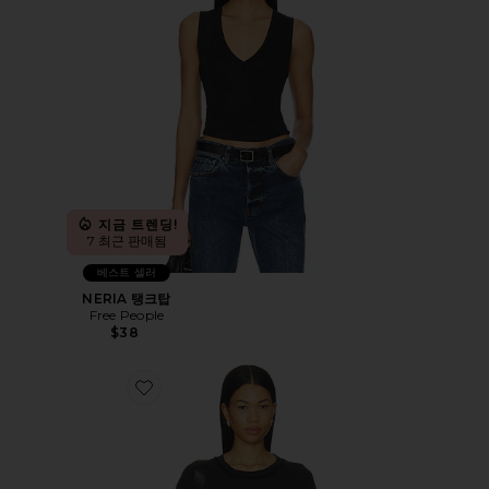
지금 트렌딩!
7 최근 판매됨
베스트 셀러
NERIA 탱크탑
Free People
$38
Favorite SKYLINE 티셔츠