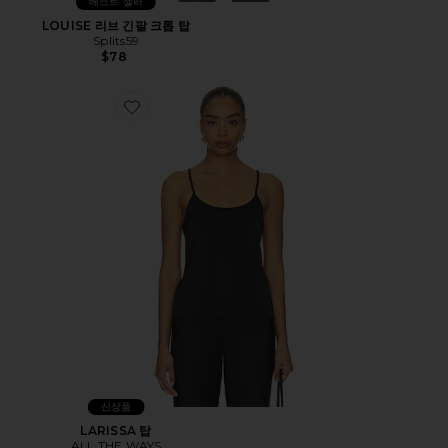
베스트 셀러
LOUISE 리브 긴팔 크롭 탑
Splits59
$78
Favorite LARISSA 탑
신상품
LARISSA 탑
ALL THE WAYS