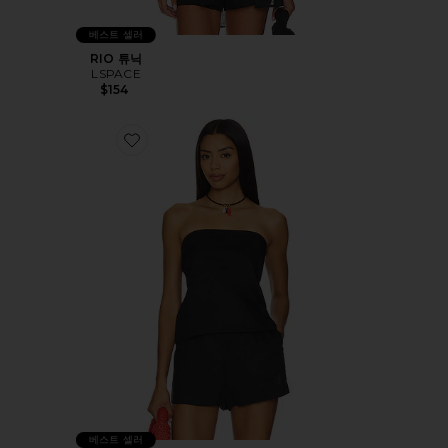
베스트 셀러
RIO 튜닉
LSPACE
$154
Favorite TESSA 탑
베스트 셀러