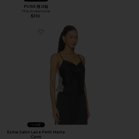
PURA 탱크탑
The Andamane
$310
Favorite Esme Satin Lace Petit Marta Cami
신상품
Esme Satin Lace Petit Marta
Cami