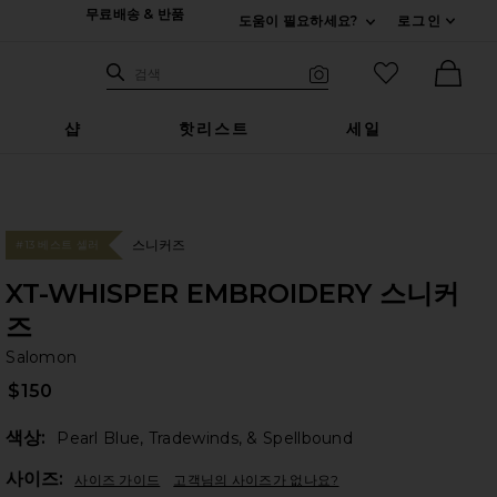
무료배송 & 반품
도움이 필요하세요?
로그인
펼치기 연락처
검색하기
즐겨찾기 아
검색
비주얼 서치
Ther
샵
핫리스트
세일
스니커즈
#13 베스트 셀러
XT-WHISPER EMBROIDERY 스니커
즈
Sa
bran
Salomon
$150
색상:
Pearl Blue, Tradewinds, & Spellbound
Plea
사이즈:
사이즈 가이드
고객님의 사이즈가 없나요?