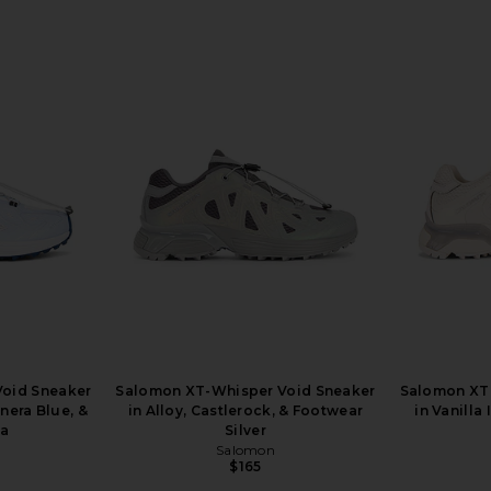
oid Sneaker
Salomon XT-Whisper Void Sneaker
Salomon XT
nera Blue, &
in Alloy, Castlerock, & Footwear
in Vanilla
ea
Silver
Salomon
$165