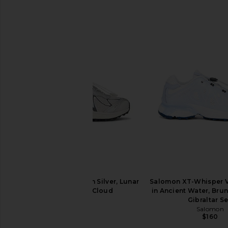
Salomon Xt-whisper in Silver, Lunar
Salomon XT-Whisper V
Rock, & Silver Cloud
in Ancient Water, Brun
Salomon
Gibraltar S
$145
Salomon
$160