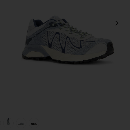
다음
, Tradewinds, & Spellbound
view 1 of 6 XT-WHISPER EMBROIDERY 스니커즈 in Pearl Blue, T
v