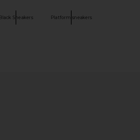
Salomon
Almond Cream, & Nectarine
$140
Salomon
$150
Black Sneakers
Platform sneakers
T-Whisper Sneaker in
Salomon XT-4 OG Sneaker in White,