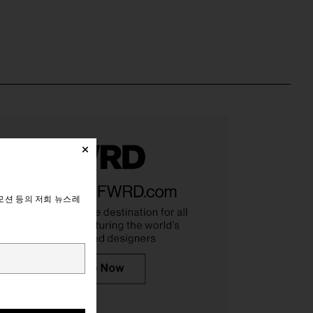
모션 등의 저희 뉴스레
n XT-6 Sneaker in
Salomon XT-6 Expanse in White,
, Icy Pink, & Tapioca
Rainy Day, & Oxford Tan
Salomon
Salomon
$180
$160