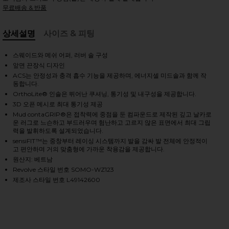
무료배송 & 반품
HARE XT-WHISPER EMBROIDERY SNEAKER IN PEARL 
HARE XT-WHISPER EMBROIDERY SNEAKER IN PEARL 
HARE XT-WHISPER EMBROIDERY SNEAKER IN PEARL 
상세설명
사이즈 & 피팅
, Cu
스웨이드와 메쉬 어퍼, 러버 솔 구성
앞면 끈장식 디자인
ACS는 안정성과 충격 흡수 기능을 제공하며, 에너지셀 미드솔과 함께 작
동합니다.
OrthoLite® 인솔은 뛰어난 쿠셔닝, 통기성 및 내구성을 제공합니다.
3D 오픈 메시로 최대 통기성 제공
Mud contaGRIP®은 접착력에 중점을 둔 컴파운드로 제작된 깊고 날카로
운 러그로 느슨하고 부드러우며 험난하고 고르지 않은 표면에서 최대 그립
력을 발휘하도록 설계되었습니다.
sensiFIT™는 중창부터 레이싱 시스템까지 발을 감싸 발 전체에 안정적이
고 편안하며 거의 맞춤형에 가까운 착용감을 제공합니다.
원산지: 베트남
Revolve 스타일 번호 SOMO-WZ123
제조사 스타일 번호 L49142600