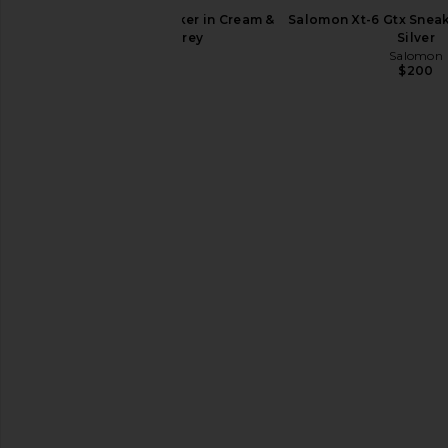
$185
$145
Asics Gel-NYC Sneaker in Cream &
Salomon Xt-6 Gtx Sneak
Cement Grey
Silver
Asics
Salomon
$150
$200
Asics GEL-1130 in White & Cloud
Salomon XT-Pathway
Grey
Salomon