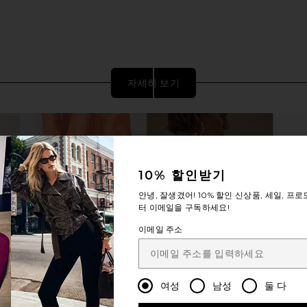
자세히 보기
10% 할인받기
안녕, 잘생겼어!
10% 할인
신상품, 세일, 프로
터 이메일을 구독하세요!
이메일 주소
 Nostalgia
Salomon XT-Pathway GTX in Lunar
Salomo
iesta, & Dawn
Rock
Cloudburst
여성
남성
둘 다
Salomon
$128
$150