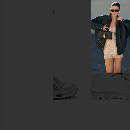
$130
$116
$145
Previous price:
당신을 위한 추천상품
Salomon XT-6 Sneaker in Vanilla
Salomon XT-Whisper
Ice & Almond Milk
Lunar Rock, & Footw
Salomon
Salomon