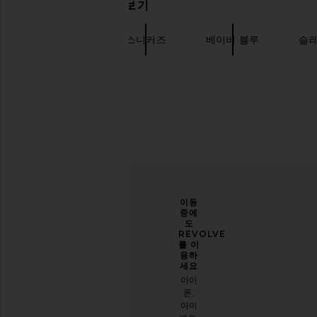
관련 상품 더 찾아보기
$130
Asics
$100
Salomon
스니커즈
베이비 블루
슬레
당신
개선
이동
의 스
할 수
중에
타일
있도
도
을 한
록 도
REVOLVE
층 업
와주
를 이
그레
세요
용하
이드
세요
오늘
하세
아이
방문
요
폰,
에 대
아이
이메
한 설
Salomon Xt-6 Nostalgia Sneaker in
Salomon XT-Whisper 