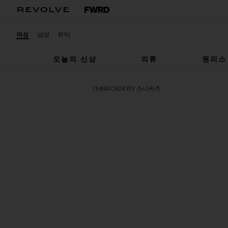
여성
남성
뷰티
오늘의 신상
의류
원피스
Salomon
XT-WHISPER EMBROIDERY 스니커즈
찜상품Salomon XT-Whisper Embroidery Sneaker in Pea