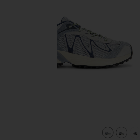
이전 슬라이드
lue, Tradewinds, & Spellbound
view 7 of 6 XT-WHISPER EMBROIDERY 스니커즈 in Pearl Blue