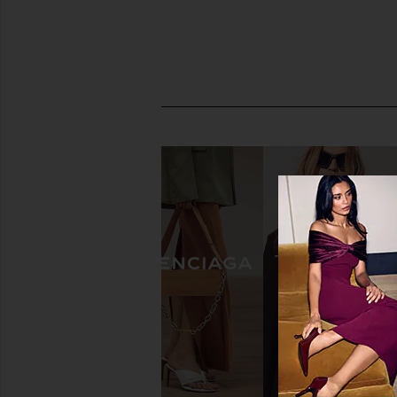
Salomon XT-Whisper Sneaker in
Salomon Xt-pathway
Vanilla Ice, Footwear Silver, &
Sneaker in Lilac Ash, F
Persian Jewel
Pink
Salomon
Salomon