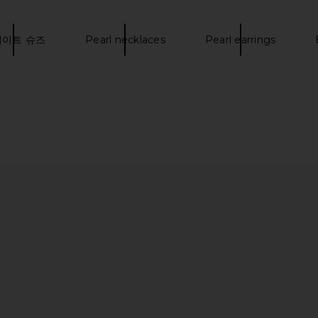
Salomon
$200
이트 슈즈
Pearl necklaces
Pearl earrings
Sneaker in
Salomon Xt- Whisper Sneaker in
Salomon X