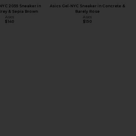
$185
$145
-NYC 2055 Sneaker in
Asics Gel-NYC Sneaker in Concrete &
Grey & Sepia Brown
Barely Rose
Asics
Asics
$140
$150
T-Whisper Sneaker in
Salomon XT-Whisper Embroidery
sphalt, & Acid Lime
Sneaker in Asparagus Green,