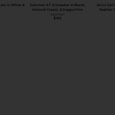
$124
$165
ers in White &
Salomon XT-6 Sneaker in Black,
Asics Gel
Previous price:
Almond Cream, & Dragon Fire
Feather 
Salomon
$185
 in White
Salomon XT-6 GTX Sneaker in
Salomon X
Black & FTW Silver
Black, A