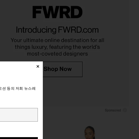
d Friends Alexia Mini
Free People Ruffle Me Up Set in
s in Pink Multi
Shell Combo
ers and Friends
Free People
$128
$84
$118
Previous price:
모션 등의 저희 뉴스레