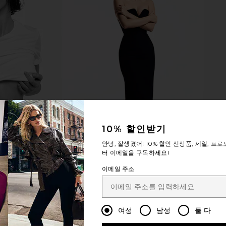
n Dark Brown
FEMME LA x REVOLVE Andx Wedge
Lovers an
Sandal in Chocolate Brown & Blue
Dres
Sorbet
Lov
FEMME LA
$189
10% 할인받기
안녕, 잘생겼어!
10% 할인
신상품, 세일, 프로
터 이메일을 구독하세요!
이메일 주소
여성
남성
둘 다