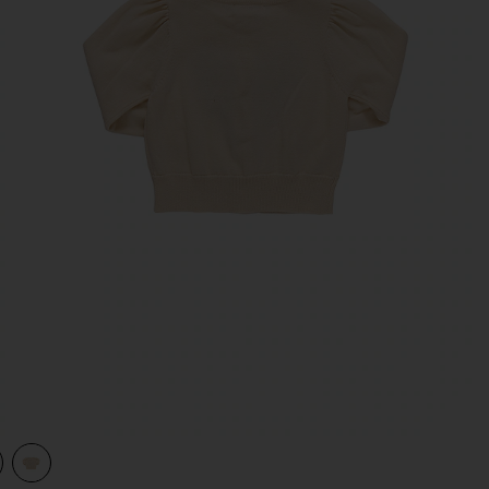
view 1 of 2 CONSTANCE 스웨터 in Scalloped Heart
v