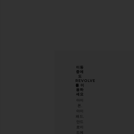
당신
개선
이동
의 스
할 수
중에
타일
있도
도
을 한
록 도
REVOLVE
층 업
와주
를 이
그레
세요
용하
이드
세요
오늘
하세
아이
방문
요
폰,
에 대
아이
이메
한 설
패드,
일 뉴
문 조
안드
스레
사를
로이
터를
해주
드에
구독
세요