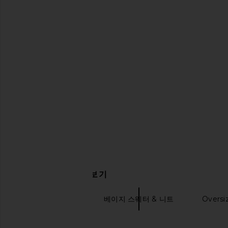
Free People Cassius Denim Set in
Steve Madden Lucky
Apricot Gelato
Lagoon Wa
Free People
Steve Madde
$148
$119
관련 상품 더 찾아보기
스웨터 & 니트
베이지 스웨터 & 니트
Oversi
Argyle sweaters