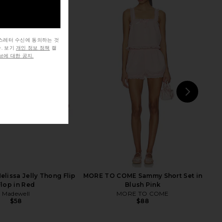
뉴스레터 수신에 동의하는 것
. 보기
개인 정보 정책
캘
elissa Jelly Thong Flip
FEMME LA Maeve Slipper in Jelly
에 대한 공지.
Flop in Red
Mint
Madewell
FEMME LA
$58
$199
NEXT
Fr
elissa Jelly Thong Flip
MORE TO COME Sammy Short Set in
Flop in Red
Blush Pink
Madewell
MORE TO COME
$58
$88