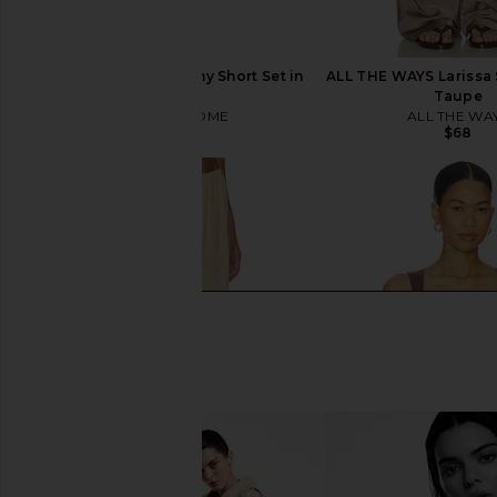
MORE TO COME Sammy Short Set in
ALL THE WAYS Larissa S
White
Taupe
MORE TO COME
ALL THE WA
$88
$68