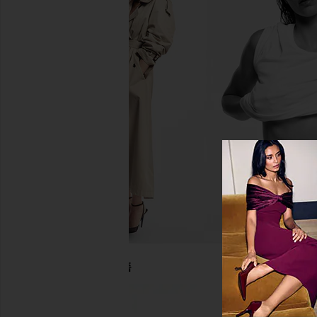
DONNI. The Linen Crop Racer Stripe
Tularosa Mirella Top i
Pant in Butter
Tularosa
$78
DONNI.
$218
당신을 위한 추천상품