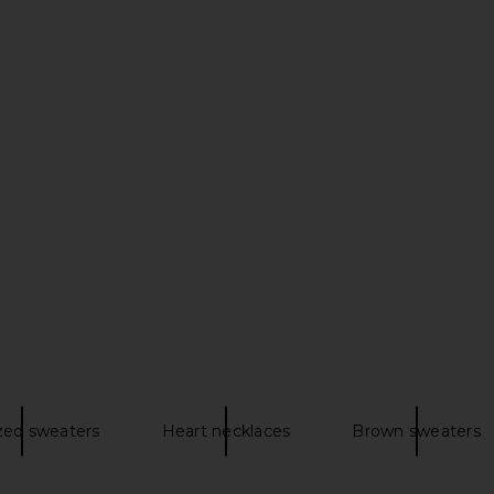
 Dress in
sh
n
zed sweaters
Heart necklaces
Brown sweaters