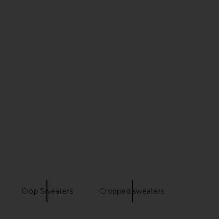
Crop Sweaters
Cropped sweaters