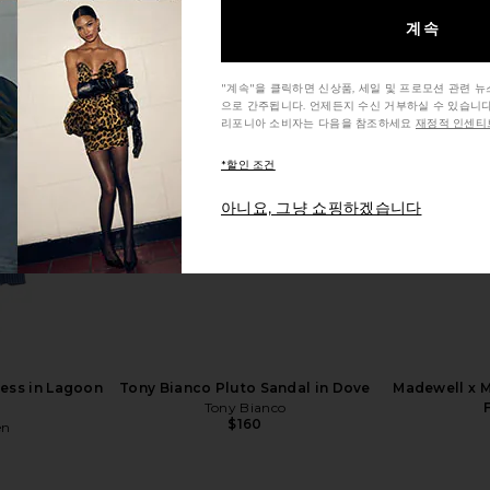
계속
"계속"을 클릭하면 신상품, 세일 및 프로모션 관련 
으로 간주됩니다. 언제든지 수신 거부하실 수 있습니다
hort Set in
Tony Bianco Pluto Sandal in Dove
Madewell x M
리포니아 소비자는 다음을 참조하세요
재정적 인센티브
k
Tony Bianco
$160
ME
*할인 조건
아니요, 그냥 쇼핑하겠습니다
ess in Lagoon
Tony Bianco Pluto Sandal in Dove
Madewell x M
Tony Bianco
$160
en