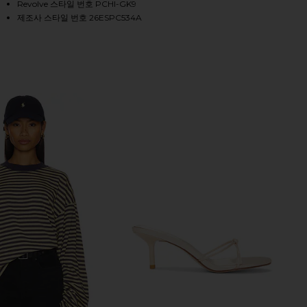
Revolve 스타일 번호 PCHI-GK9
제조사 스타일 번호 26ESPC534A
HARE GIRLS CONSTANCE SWEATER IN SCALLOPED H
HARE GIRLS CONSTANCE SWEATER IN SCALLOPED H
HARE GIRLS CONSTANCE SWEATER IN SCALLOPED HE