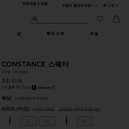
무료배송 & 반품
도움이 필요하세요?
로그인
펼치기 연락처
검색하기
즐겨찾기 아
검색
Ther
샵
핫리스트
세일
CONSTANCE 스웨터
Pi
bran
Pink Chicken
$31
$118
Prev
4번 할부 $7.75 by
after
Afte
색상:
Scalloped Heart
Plea
사이즈 (키즈):
사이즈 가이드
고객님의 사이즈가 없나요?
2
3
4
5
6
Size:
Size:
Size:
Size:
Size: