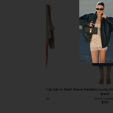
Damson Madder Green Juice
MORE TO COME Sammy S
Graphic Tee in White
Blush Pin
Damson Madder
MORE TO CO
$88
$71
$95
Previous price:
Free People Ruffle Me Up Set in Shell
Steve Madden Lucky Dr
Combo
Wash
Free People
Steve Madd
$128
$119