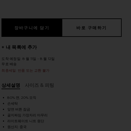
+ 내 목록에 추가
도착 예정일: 8 월 11일 - 8 월 12일
무료 배송
최종세일: 반품 또는 교환 불가
상세설명
사이즈 & 피팅
, Cu
80% 면, 20% 모직
손세탁
앞면 버튼 잠금
골지짜임 가장자리 마무리
iew 2 of 2 CONSTANCE 스웨터 in Scalloped Heart
라이트웨이트 니트 원단
원산지: 중국