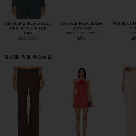
Slim Long Sleeve Cozy
24-Hour Brow Setter
Wet Stick M
Fleece 1/2 Zip Top
Brow Gel
Sh
Nike
Benefit Cosmetics
Ko
Previous price:
$52
$65
$28
$
당신을 위한 추천상품