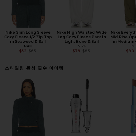
Nike Slim Long Sleeve
Nike High Waisted Wide
Nike Everyt
Cozy Fleece 1/2 Zip Top
Leg Cozy Fleece Pant in
Mid Rise Op
in Seaweed & Sail
Light Bone & Sail
in Medium O
Nike
Nike
Ni
Previous price:
Previous price:
$52
$65
$79
$85
$80
스타일링 완성 필수 아이템