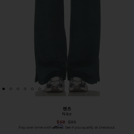
팬츠
Nike
Previous price:
$68
$85
Affirm
Pay over time with
. See if you qualify at checkout.