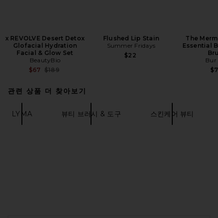
x REVOLVE Desert Detox
Flushed Lip Stain
The Merm
Glofacial Hydration
Summer Fridays
Essential B
Facial & Glow Set
Br
$22
BeautyBio
Bur
Previous price:
$67
$189
$
관련 상품 더 찾아보기
LYMA
뷰티 브러시 & 도구
스킨케어 뷰티
FOOTER