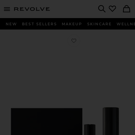
menu - shows more content
Revolve, Apparel & Fashion
Search
NEW
BEST SELLERS
MAKEUP
SKINCARE
WELLN
찜상품 LASER PRO STARTER KIT 