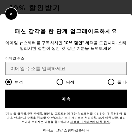
10% 할인받기
Close Modal
이메일을 제출하여 뉴스레터를 구독하실 수 있습니다. 언제든지 수신 거
부 가능합니다.
개인 정보 정책
패션 감각을 한 단계 업그레이드하세요
Email Address
이메일 뉴스레터를 구독하시면
10% 할인*
혜택을 드립니다. 스타
일리시한 절친이 생긴 것 같은 기분을 느껴보세요.
Sign Up
이메일 주소
ko
USD
Change Country Regions Preferences
여성
남성
둘 다
개선에 도움을 주세요!
계속
오늘 방문에 대한 설문 조사를 해주세요
Let's Go!
'계속'을 클릭하시면 신상품, 할인 및 프로모션에 대한 뉴스레터를 수신하는 데 동의하게 됩
니다. 언제든지 구독을 취소할 수 있습니다. 보기
개인정보 처리방침
. 보기
제한 사항
. 캘리
포니아 소비자는 다음을 참조하세요
재정적 인센티브에 대한 공지.
.
고객센터
아니요, 그냥 쇼핑하겠습니다