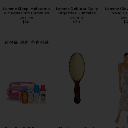
Lemme Sleep, Melatonin
Lemme Debloat, Daily
Lemme Glow,
& Magnesium Gummies
Digestive Gummies
& Nails
Lemme
Lemme
Le
$30
$30
$
당신을 위한 추천상품