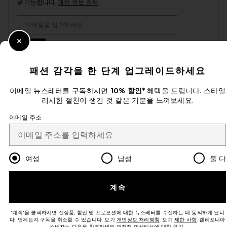
부 가능합니다.
개인 정보 정책
Email Address
Sign Up
Close Modal
패션 감각을 한 단계 업그레이드하세요
이메일 뉴스레터를 구독하시면
10% 할인*
혜택을 드립니다. 스타일
ko
USD
Change Country Regions Preferences
리시한 절친이 생긴 것 같은 기분을 느껴보세요.
이메일 주소
개선에 도움을 주세요!
오늘 방문에 대한 설문 조사를 해주세요
Let's Go!
여성
남성
둘 다
고객센터
계속
© EMINENT, INC. (A REVOLVE GROUP 계열사). ALL RIGHTS RESERVED
'계속'을 클릭하시면 신상품, 할인 및 프로모션에 대한 뉴스레터를 수신하는 데 동의하게 됩니
다. 언제든지 구독을 취소할 수 있습니다. 보기
개인정보 처리방침
. 보기
제한 사항
. 캘리포니아
소비자는 다음을 참조하세요
재정적 인센티브에 대한 공지.
.