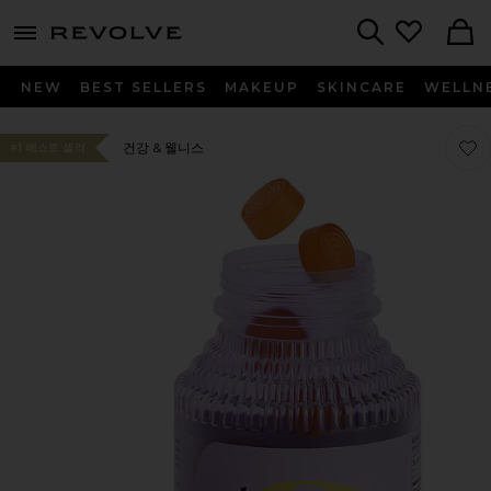
menu - shows more content
Revolve, Apparel & Fashion
Search
NEW
BEST SELLERS
MAKEUP
SKINCARE
WELLN
찜상품
찜상품
건강 & 웰니스
#1 베스트 셀러