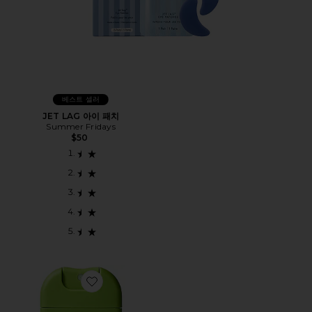
베스트 셀러
JET LAG 아이 패치
Summer Fridays
$50
Favorite TRAVEL TRUST ME ON THIS HYPOCHLO