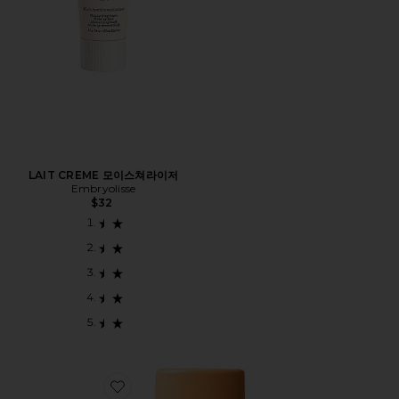
LAIT CREME 모이스쳐라이저
Embryolisse
$32
Favorite SHADEDROPS BROAD SPECTRUM SPF 30