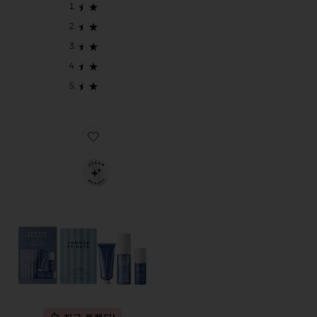
Favorite JET LAG ESSENTIALS SET 스킨케어 세트