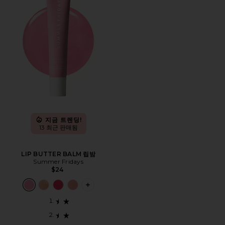
지금 트렌딩!
13 최근 판매됨
LIP BUTTER BALM 립밤
Summer Fridays
$24
PLUS ICON TO SEE MORE OPTIONS F