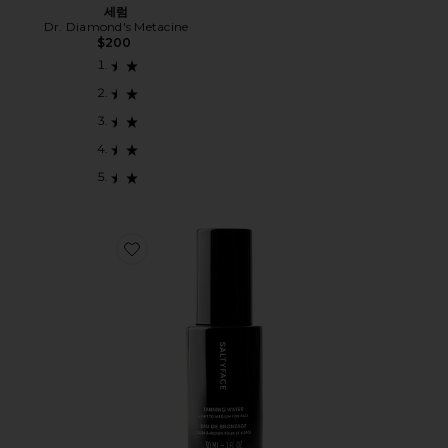
세럼
Dr. Diamond's Metacine
$200
Favorite 태닝 워터