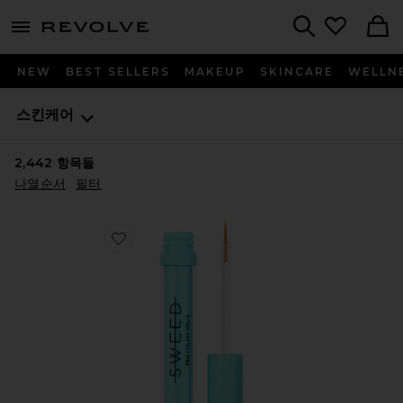
menu - shows more content
Revolve, Apparel & Fashion
Search
NEW
BEST SELLERS
MAKEUP
SKINCARE
WELLN
스킨케어
2,442
항목들
나열순서
필터
Favorite EYELASH GROWTH SERUM 속눈썹 세럼