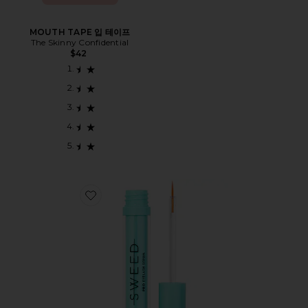
MOUTH TAPE 입 테이프
The Skinny Confidential
$42
Favorite EYELASH GROWTH SERUM 성장 세럼