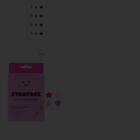
Favorite PINK HYDRO STAR 여드름 패치