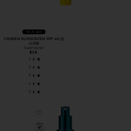
베스트 셀러
UNSEEN SUNSCREEN SPF 40 선
스크린
Supergoop!
$38
Favorite MULTI PEPTIDES & GF ADVANCED LIFTING