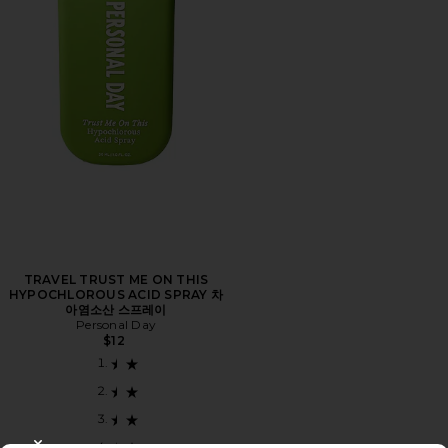
TRAVEL TRUST ME ON THIS
HYPOCHLOROUS ACID SPRAY 차
아염소산 스프레이
Personal Day
$12