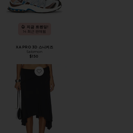
지금 트렌딩!
14 최근 판매됨
XA PRO 3D 스니커즈
Salomon
$150
Favorite SHARNI 미디 스커트