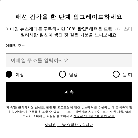
CLOSE MODAL
패션 감각을 한 단계 업그레이드하세요
이메일 뉴스레터를 구독하시면
10% 할인*
혜택을 드립니다. 스타
일리시한 절친이 생긴 것 같은 기분을 느껴보세요.
이메일 주소
여성
남성
둘 다
베스트 셀러
계속
KATSIA 원피스
superdown
$74
'계속'을 클릭하시면 신상품, 할인 및 프로모션에 대한 뉴스레터를 수신하는 데 동의하게 됩
니다. 언제든지 구독을 취소할 수 있습니다. 보기
개인정보 처리방침
. 보기
제한 사항
. 캘리
포니아 소비자는 다음을 참조하세요
재정적 인센티브에 대한 공지.
.
아니요, 그냥 쇼핑하겠습니다
Favorite 모자