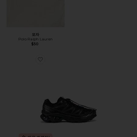
모자
Polo Ralph Lauren
$50
Favorite XT-6 하이커 스니커즈