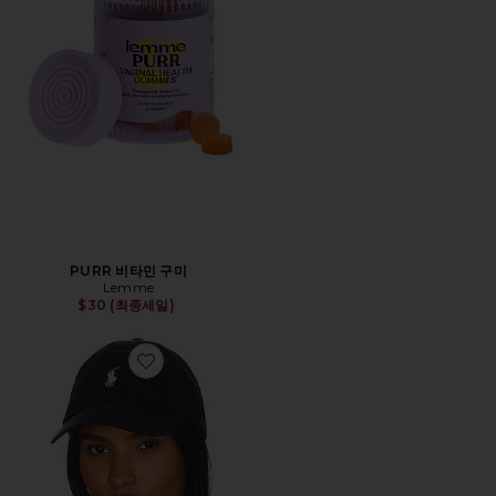
PURR 비타민 구미
Lemme
$30 (최종세일)
Favorite 모자