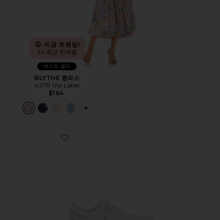
지금 트렌딩!
34 최근 판매됨
베스트 셀러
BLYTHE 원피스
ASTR the Label
$164
PLUS ICON TO SEE MORE OPTIONS 
Favorite CLOUD 6 스니커즈