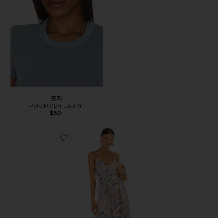
모자
Polo Ralph Lauren
$50
Favorite BLYTHE 원피스