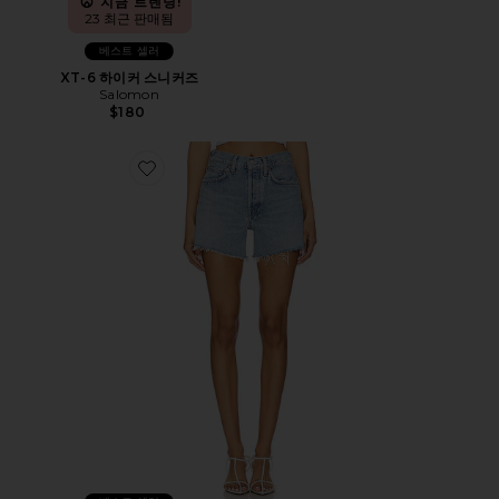
지금 트렌딩!
23 최근 판매됨
베스트 셀러
XT-6 하이커 스니커즈
Salomon
$180
Favorite PARKER 반바지