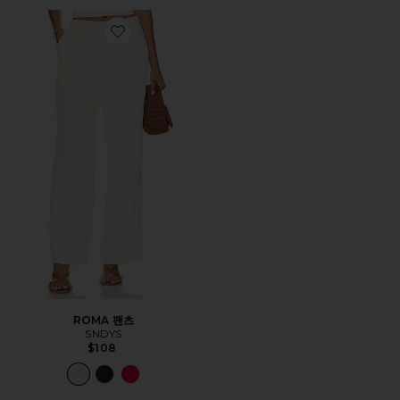
Favorite ROMA 팬츠
ROMA 팬츠
SNDYS
$108