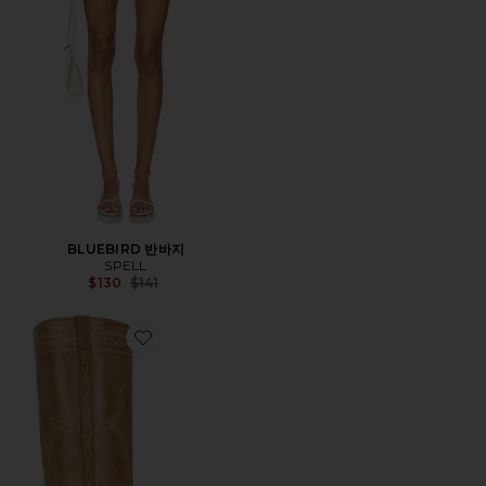
BLUEBIRD 반바지
SPELL
Previous price:
$130
$141
Favorite ANN GAUCHO WITH WESTERN STITCHING 