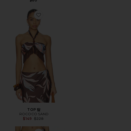
$60
Favorite TOP 탑
TOP 탑
ROCOCO SAND
Previous price:
$149
$228