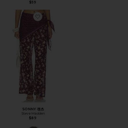
$59
Favorite SONNY 팬츠
SONNY 팬츠
Steve Madden
$89