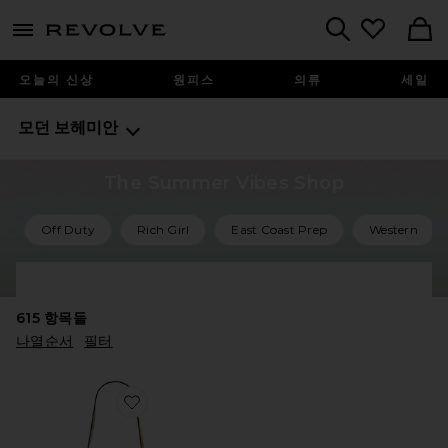
menu - shows more content
Revolve, Apparel & Fashion
Search
오늘의 신상
원피스
의류
세일
모던 보헤미안
The Summer Vibes Shop
Off Duty
Rich Girl
East Coast Prep
Western
Shop All Summer Vibes
615
항목들
나열순서
필터
Favorite KANAO 백