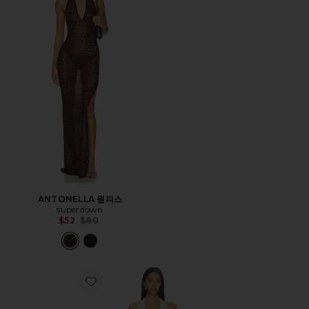
ANTONELLA 원피스
superdown
Previous price:
$52
$80
Favorite FREE-EST ANGEL 맥시원피스