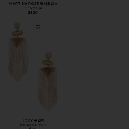
MARTINA ROSE 맥시원피스
Capittana
$320
Favorite JODY 귀걸이
JODY 귀걸이
Deepa Gurnani