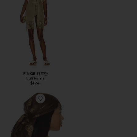
FINGE 카프탄
Luli Fama
$124
Favorite EVERLY 스카프