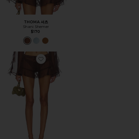
THOMA 셔츠
Shani Shemer
$170
Favorite SHAY 쇼츠