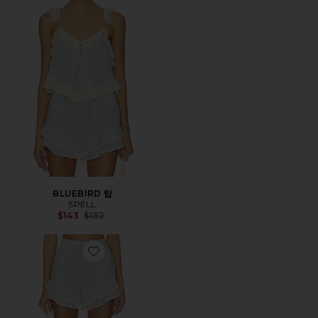
BLUEBIRD 탑
SPELL
Previous price:
$143
$152
Favorite BLUEBIRD 반바지