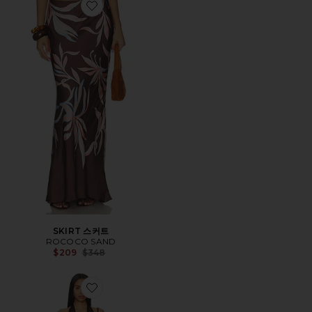
Favorite SKIRT 스커트
SKIRT 스커트
ROCOCO SAND
Previous price:
$209
$348
Favorite ANTONELLA 원피스