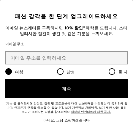
CLOSE MODAL
패션 감각을 한 단계 업그레이드하세요
이메일 뉴스레터를 구독하시면
10% 할인*
혜택을 드립니다. 스타
일리시한 절친이 생긴 것 같은 기분을 느껴보세요.
이메일 주소
ALEGRE 클러치백
florabella
$79
여성
남성
둘 다
Favorite LALI 스커트 세트
계속
'계속'을 클릭하시면 신상품, 할인 및 프로모션에 대한 뉴스레터를 수신하는 데 동의하게 됩
니다. 언제든지 구독을 취소할 수 있습니다. 보기
개인정보 처리방침
. 보기
제한 사항
. 캘리
포니아 소비자는 다음을 참조하세요
재정적 인센티브에 대한 공지.
.
아니요, 그냥 쇼핑하겠습니다