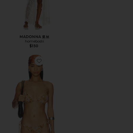
MADONNA 로브
homebodii
$150
Favorite SIGNATURE SWIM 트라이앵글 탑