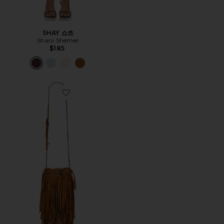
SHAY 쇼츠
Shani Shemer
$185
Favorite 숄더백