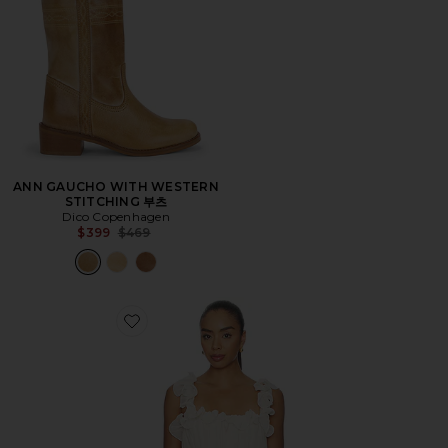
ANN GAUCHO WITH WESTERN
STITCHING 부츠
Dico Copenhagen
Previous price:
$399
$469
Favorite ILARIA 탑