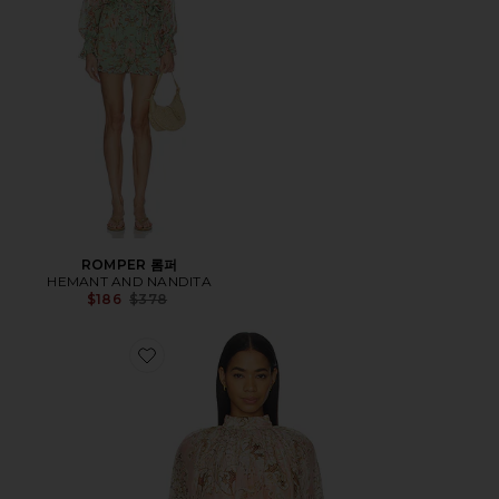
ROMPER 롬퍼
HEMANT AND NANDITA
Previous price:
$186
$378
Favorite 탑