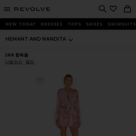
menu - shows more content
Revolve, Apparel & Fashion
Search
NEW TODAY
DRESSES
TOPS
SHOES
SWIMSUIT
HEMANT AND NANDITA
288
항목들
나열순서
필터
Favorite SAGE 롬퍼