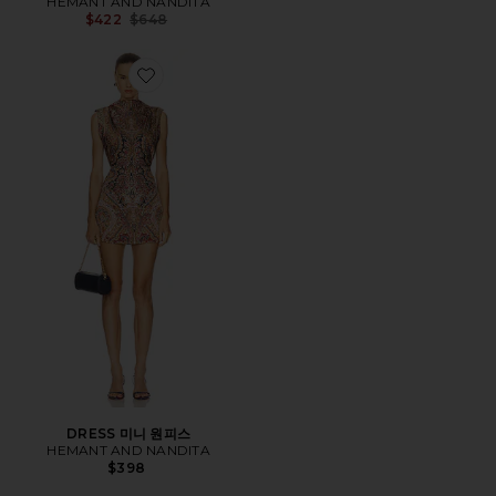
HEMANT AND NANDITA
Previous price:
$422
$648
Favorite DRESS 미니 원피스
DRESS 미니 원피스
HEMANT AND NANDITA
$398