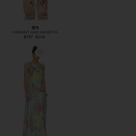
팬츠
HEMANT AND NANDITA
Previous price:
$197
$328
Favorite DRESS 원피스