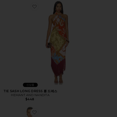
Favorite TIE SASH LONG DRESS 롱 드레스
신상품
TIE SASH LONG DRESS 롱 드레스
HEMANT AND NANDITA
$448
Favorite DRESS 원피스