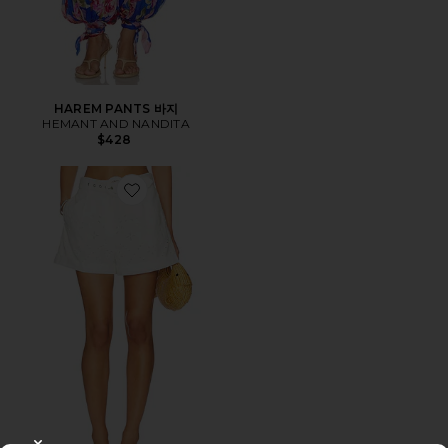
HAREM PANTS 바지
HEMANT AND NANDITA
$428
Favorite SHORT 반바지