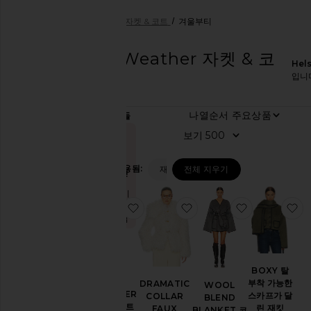
여성
디자이너
Helsa
자켓 & 코트
겨울부티
Helsa
Cold Weather 자켓 & 코
Hel
트
입니
주
나열순서
9
항목들
요
상
보기
지금
품
인기
HELSA
있는
필터 적용됨:
재킷 & 코트
전체 지우기
상품!
에
센
지난 48시
셜
찜상품BOLD SHOULDER LONG 
찜상품DRAMATIC COLL
찜상품WOOL 
찜
간 동안 8
회 판매됨
카
테
고
리
BOXY 탈
BOLD
부착 가능한
DRAMATIC
WOOL
액
SHOULDER
스카프가 달
COLLAR
BLEND
세
LONG 코트
린 재킷
FAUX
BLANKET 코