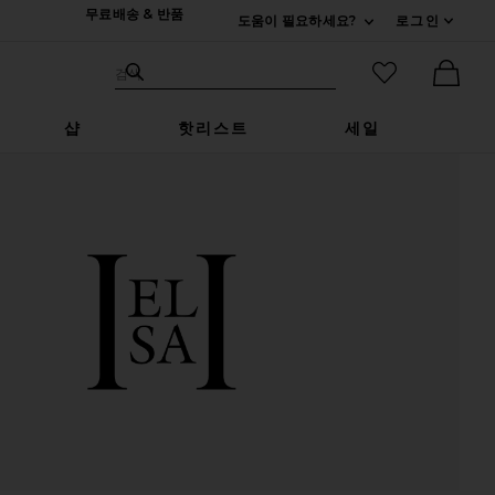
무료배송 & 반품
도움이 필요하세요?
로그인
펼치기 연락처
검색하기
즐겨찾기 아
검색
Ther
샵
핫리스트
세일