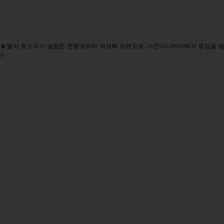
sa
엘사 호스크가 설립한 컨템포러리 여성복 브랜드로, 스칸디나비아에서 영감을 
다.
코트
AR FAUX SHEARLING 자켓
BLEND BLANKET 코트
상품BOXY 탈부착 가능한 스카프가 달린 재킷