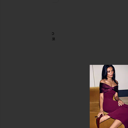
잠
옷
홈
웨
어
THE
HOODED
바
모조 가죽 코
지
트
롬
Helsa
퍼
Sale price:
$264
Previous price:
$498
슈
즈
쇼
츠
스
커
트
스
웨
터
&