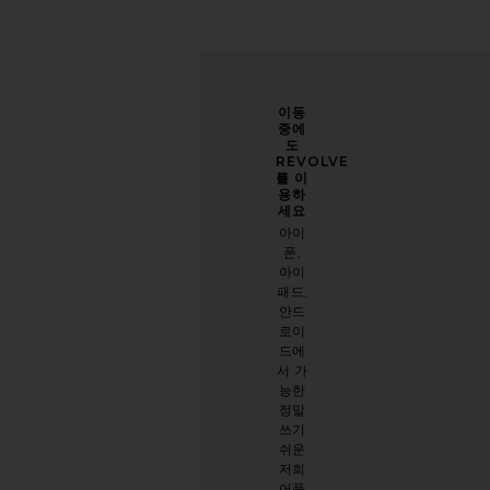
당신
개선
이동
의 스
할 수
중에
타일
있도
도
을 한
록 도
REVOLVE
층 업
와주
를 이
그레
세요
용하
이드
세요
오늘
하세
아이
방문
요
폰,
에 대
아이
이메
한 설
패드,
일 뉴
문 조
안드
스레
사를
로이
터를
해주
드에
구독
세요
서 가
하시
능한
면
설문
정말
10%
시작
쓰기
할인
하기
쉬운
받기
.
저희
스타
어플