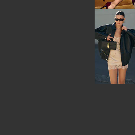
니
트
상
의
사
이
즈
색
상
가
격