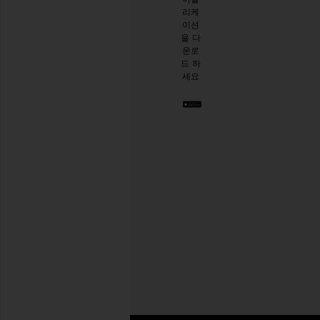
일리
리케
시한
이션
절친
을 다
이 생
운로
긴 것
드 하
같아
세요
요. 언
제든
지 탈
퇴하
실 수
있습
니다.
Privacy Policy
이
메
일
회원가입
주
소