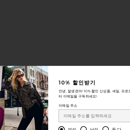
10% 할인받기
안녕, 잘생겼어!
10% 할인
신상품, 세일, 프로
터 이메일을 구독하세요!
이메일 주소
여성
남성
둘 다