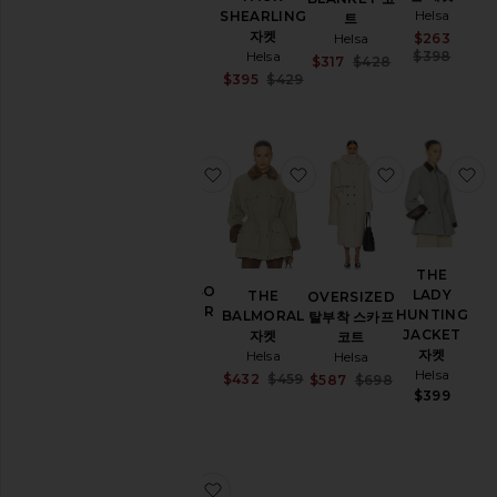
서
Helsa
Helsa
SHEARLING
트
리
Sale price:
자켓
$350
Sale
Helsa
$263
Previous price:
데
$699
Prev
Helsa
$398
Sale price:
$317
$428
님
Previous price:
Sale price:
$395
$429
Previous price:
원
피
스
찜상품THE OLSO FAUX FUR 코트
찜상품THE BALMORAL
찜상품OVER
찜
재
킷
&
코
트
THE
점
THE OLSO
LADY
THE
OVERSIZED
프
FAUX FUR
HUNTING
BALMORAL
탈부착 스카프
수
코트
JACKET
자켓
코트
트
Helsa
자켓
Helsa
Helsa
Sale price:
Helsa
$279
Sale price:
$432
$459
Sale price:
가
$587
$698
Previous price:
$488
Previous price:
$399
Previous price:
죽
란
제
리
찜상품THE HOODED 모조 가죽 코트
&