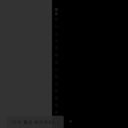
고객센터
정
보
고객
배송
왜
회
센터
반송 및 교
REVOLVE
사
1-
환
인가?
소
562-
사이즈 가
피드백
개
926-
이드
접근성
백
5672
REVOLVE
로열티 프
화
결제
상품권
로그램
점
옵션
사
자주
회
묻는
적
질문
영
주문
향
추적
채
용
정
10% 할인 받으세요!
OPENS IN A MODAL 
보
Close ntf modal