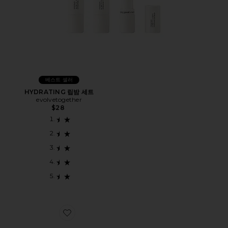
베스트 셀러
HYDRATING 립밤 세트
evolvetogether
$28
Favorite HYDRATING 립밤 세트