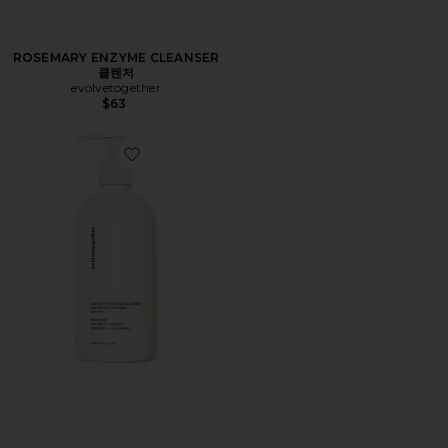
ROSEMARY ENZYME CLEANSER
클렌저
evolvetogether
$63
Favorite BODY CLEANSER 바디 클렌저