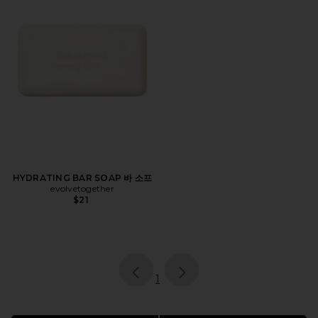
HYDRATING BAR SOAP 바 소프
evolvetogether
$21
page
of 1, currently selected
1