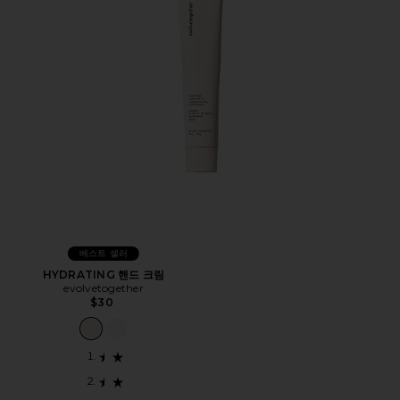
베스트 셀러
HYDRATING 핸드 크림
evolvetogether
$30