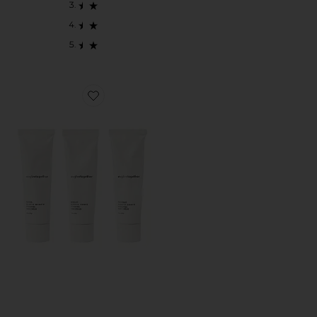
Favorite HYDRATING 핸드 크림 미니 세트