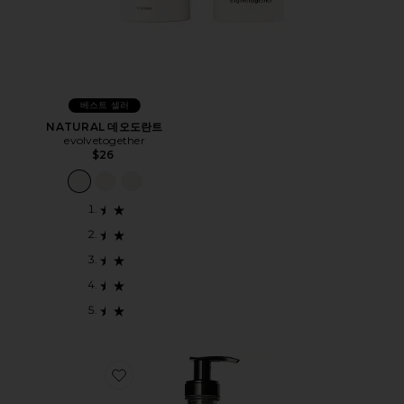
베스트 셀러
NATURAL 데오도란트
evolvetogether
$26
Favorite RESTORATIVE HAND WASH 리스토레이션 