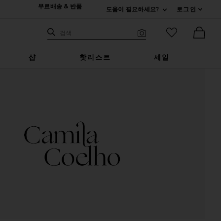
무료배송 & 반품
도움이 필요하세요?
로그인
펼치기 연락처
검색하기
즐겨찾기 아
검색
비주얼 서치
Ther
샵
핫리스트
세일