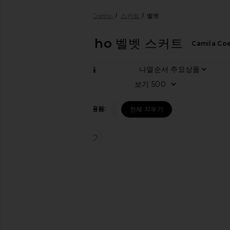
여성
디자이너
Camila Coelho
스커트
벨벳
Camila Coelho
벨벳 스커트
Camila Co
나열순서
1
항목들
카
보기
테
고
리
필터 적용됨:
스커트
전체 지우기
원
피
찜상품ONIKA 하이웨이스트 스커트
스
재
킷
&
ONIKA
코
하이웨이
트
스트 스
커트
주
Camila
얼
Coelho
리