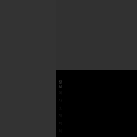
니다.
Privacy Policy
이
메
일
회원가입
주
소
고객센터
정
보
고객
배송
왜
회
센터
반송 및 교
REVOLVE
사
1-
환
인가?
소
562-
사이즈 가
피드백
개
926-
이드
접근성
백
5672
REVOLVE
로열티 프
화
결제
상품권
로그램