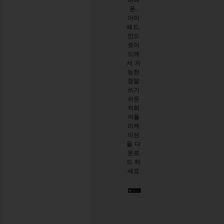
방문
요
폰,
에 대
아이
이메
한 설
패드,
일 뉴
문 조
안드
스레
사를
로이
터를
해주
드에
구독
세요
서 가
하시
능한
면
설문
정말
10%
시작
쓰기
할인
하기
쉬운
받기
.
저희
스타
어플
일리
리케
시한
이션
절친
을 다
이 생
운로
긴 것
드 하
같아
세요
요. 언
제든
지 탈
퇴하
실 수
있습