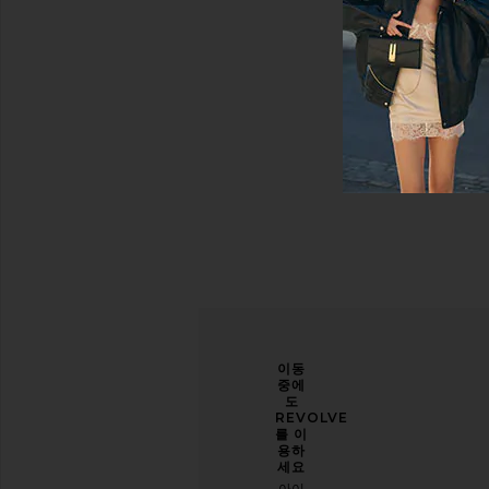
상
가
격
당신
개선
이동
의 스
할 수
중에
타일
있도
도
을 한
록 도
REVOLVE
층 업
와주
를 이
그레
세요
용하
이드
세요
오늘
하세
아이