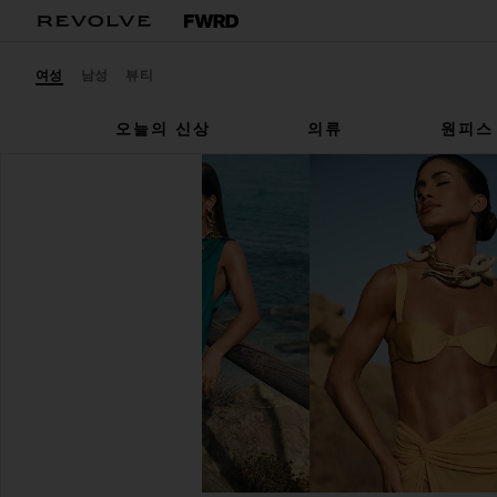
여성
남성
뷰티
오늘의 신상
의류
원피스