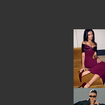
&
니
트
수
영
복
&
커
버
업
수
영
복
상
의
사
이
즈
색