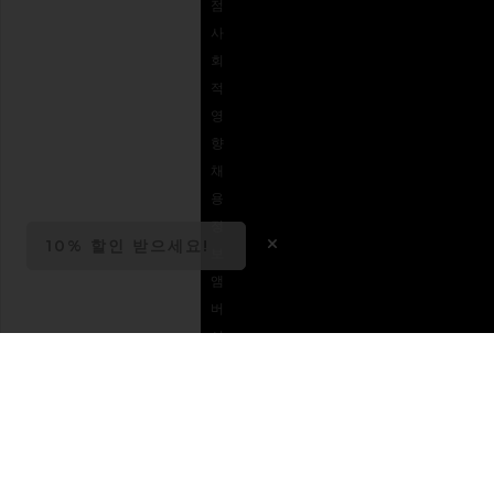
점
옵션
사
자주
회
묻는
적
질문
영
주문
향
추적
채
용
정
10% 할인 받으세요!
보
OPENS IN A MODAL 
Close ntf modal
앰
버
서
더
제
휴
마
케