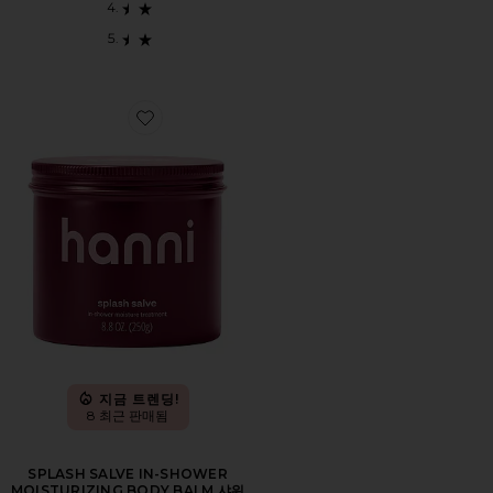
Favorite SPLASH SALVE IN-SHOWER MOISTURI
지금 트렌딩!
8 최근 판매됨
SPLASH SALVE IN-SHOWER
MOISTURIZING BODY BALM 샤워