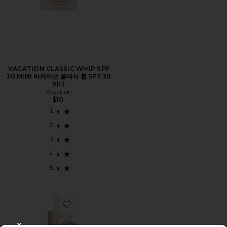
VACATION CLASSIC WHIP SPF
30 MINI 바케이션 클래식 휩 SPF 30
미니
Vacation
$10
Favorite Belly & Body Oil