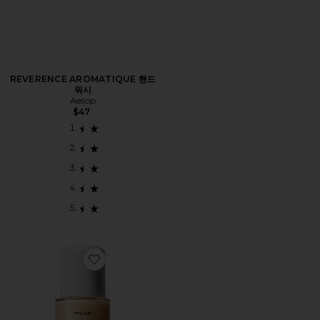
REVERENCE AROMATIQUE 핸드
워시
Aesop
$47
Favorite BEACH SKIN 바디 오일