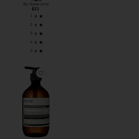
By Rosie Jane
$32
Favorite REVERENCE AROMATIQUE 핸드 워시