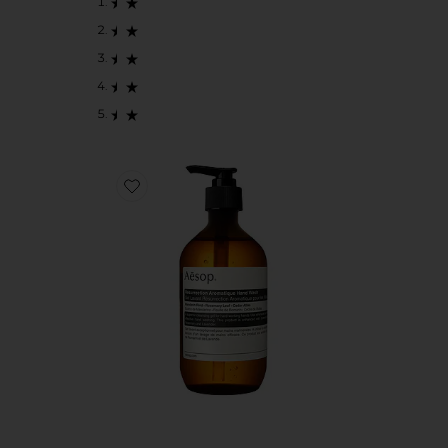
Favorite RESURRECTION AROMATIQUE 핸드 워시