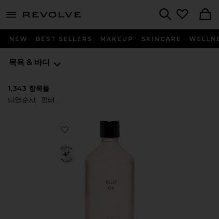
menu - shows more content
Revolve, Apparel & Fashion
Search
NEW
BEST SELLERS
MAKEUP
SKINCARE
WELLN
목욕 & 바디
1,343
항목들
나열순서
필터
Favorite Belly Oil