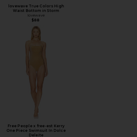
lovewave True Colors High
Waist Bottom in Storm
lovewave
$88
Free People x free-est Kerry
One Piece Swimsuit In Dolce
Deleite