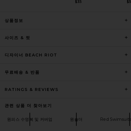
$35
$
상품정보
BEACH RIOT Highway Bikini
Bottom in Black
사이즈 & 핏
BEACH RIOT
$88
디자이너 BEACH RIOT
무료배송 & 반품
RATINGS & REVIEWS
관련 상품 더 찾아보기
원피스 수영복 및 커버업
원숄더
Red Swimsuits