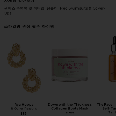
자세히 알아보기
원피스 수영복 및 커버업
원숄더
Red Swimsuits & Cover-
Ups
스타일링 완성 필수 아이템
BEACH RIOT Kelsey Bikini
Top in Marina
BEACH RIOT
전 가격:
$82
$98
Rya Hoops
Down with the Thickness
The Face I
8 Other Reasons
Collagen Booty Mask
Self-Ta
anese
Tan 
$35