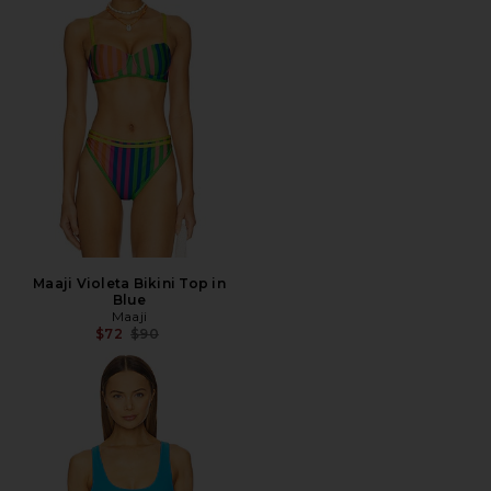
Maaji Violeta Bikini Top in
Blue
Maaji
전 가격:
$72
$90