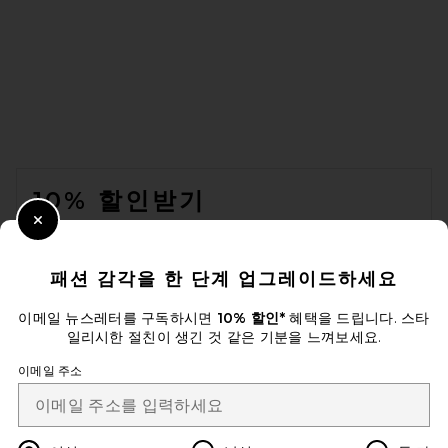
Camila Coelho Zelia One
Piece in Red
Camila Coelho
전 가격:
$117
$129
FOOTER
10% 할인받기
Close Modal
이메일을 제출하여 뉴스레터를 구독하실 수 있습니다. 언제든지 수신 거
부 가능합니다.
개인 정보 정책
패션 감각을 한 단계 업그레이드하세요
Email Address
이메일 뉴스레터를 구독하시면
10% 할인*
혜택을 드립니다. 스타
일리시한 절친이 생긴 것 같은 기분을 느껴보세요.
Sign Up
이메일 주소
ko
USD
Change Country Regions Preferences
Lovers and Friends Show Me