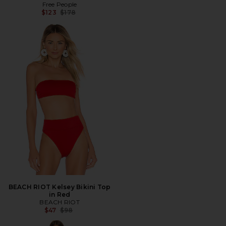
Free People
전 가격:
$123
$178
BEACH RIOT Kelsey Bikini Top
in Red
BEACH RIOT
전 가격:
$47
$98