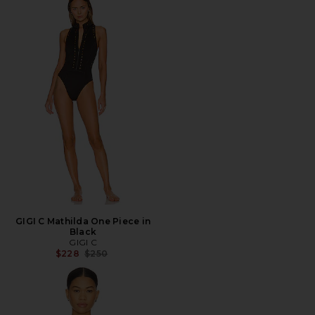
GIGI C Mathilda One Piece in
Black
GIGI C
전 가격:
$228
$250