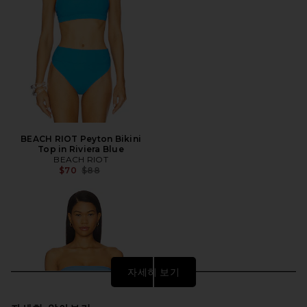
BEACH RIOT Peyton Bikini
Top in Riviera Blue
BEACH RIOT
전 가격:
$70
$88
자세히 보기