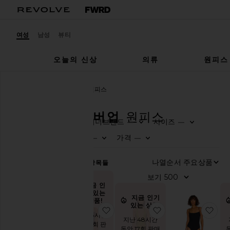
여성
남성
뷰티
오늘의 신상
의류
원피스
여성
수영복 & 커버업
원피스
수영복 & 커버업
원피스
디자이너브랜드
사이즈
—
—
0
0
FI
SE
FI
SE
카
색상
가격
—
—
테
0
0
FI
SE
FI
SE
고
리
나
694
항목들
보
모
지금 인
두
기 있는
보
지금 인기
상품!
있는 상품!
기
찜상품NADIA 원피스
찜상품FIND ME 
찜상
지난 48시간
비
지난 48시간
동안 15회 판
키
동안 17회 판매