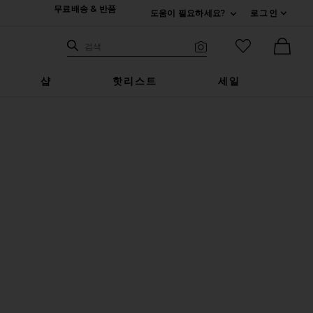
무료배송 & 반품
도움이 필요하세요?
로그인
펼치기 연락처
검색하기
즐겨찾기 아
검색
비주얼 서치
Ther
샵
핫리스트
세일