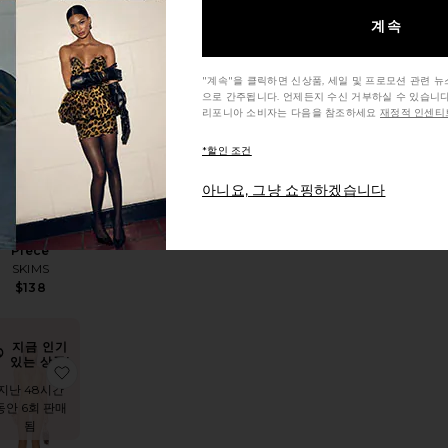
계속
I 원피스
품SAPPHIRE 원피스
찜상품Satin Swim Smocked Low Back One Piece
"계속"을 클릭하면 신상품, 세일 및 프로모션 관련 
으로 간주됩니다. 언제든지 수신 거부하실 수 있습니다
리포니아 소비자는 다음을 참조하세요
재정적 인센티브
*할인 조건
아니요, 그냥 쇼핑하겠습니다
Satin Swim
mocked Low
Back One
Piece
SKIMS
$138
지금 인기
있는 상품!
품TONI 원피스
찜상품SOLANO 원피스
지난 48시간
동안 6회 판매
됨