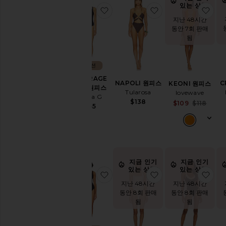
있는 상품!
찜상품COVERAGE FAYE 원피스
찜상품NAPOLI 원
찜상
지난 48시간
동안 7회 판매
됨
컬렉션
COVERAGE
NAPOLI 원피스
C
KEONI 원피스
FAYE 원피스
Tularosa
lovewave
Hunza G
$138
Sale
$109
$118
$255
Pre
지금 인기
지금 인기
있는 상품!
있는 상품!
찜상품DOMINO 원피스
찜상품LIMOR 원피
찜상
지난 48시간
지난 48시간
동안 8회 판매
동안 8회 판매
됨
됨