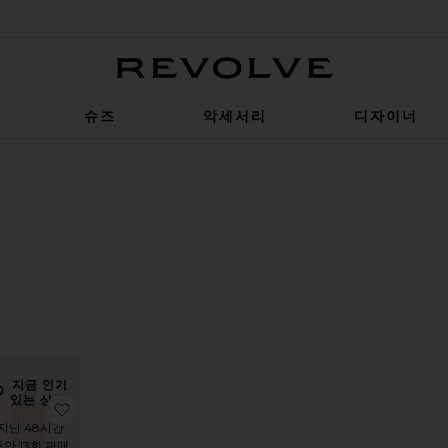
Revolve
슈즈
악세서리
디자이너
LTER
LECTED
LTER
LECTED
LTER
LECTED
LTER
LECTED
열순서
기
지금 인기
있는 상품!
원피스
품PAMELA 원피스
찜상품DILARA 원피스
지난 48시간
동안 13회 판매