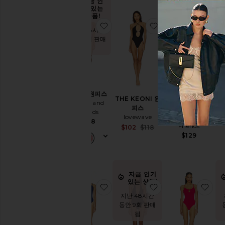
지금 인
기 있는
상품!
찜상품RUBY 원피스
찜상품THE KEON
찜상
지난 48시간
동안 5회 판매
됨
RUBY 원피스
THE KEONI 원
SAPPHIRE 원피
Lovers and
피스
S
스
Friends
lovewave
Lovers and
$138
Friends
Sale price:
$102
$118
Previous price:
$129
지금 인기
있는 상품!
찜상품CAMILLA 원피스
찜상품BAY 원피스
찜상
지난 48시간
동안 9회 판매
됨