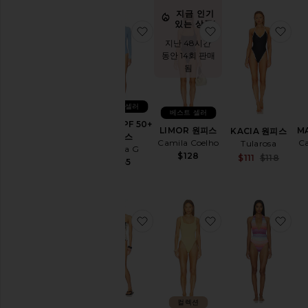
지금 인기
있는 상품!
찜상품TYRA UPF 50+ 원피스
찜상품LIMOR 원피
찜상
지난 48시간
동안 14회 판매
됨
베스트 셀러
베스트 셀러
TYRA UPF 50+
LIMOR 원피스
M
KACIA 원피스
원피스
Camila Coelho
Ca
Tularosa
Hunza G
$128
Sale
$111
$118
$255
Pre
찜상품IVANA 원피스
찜상품SQUARE NE
찜상
컬렉션