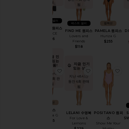
매됨
니
됨
바
텀
비
베스트 셀러
베스트 셀러
컬렉션
키
NADIA 원피스
FIND ME 원피스
D
PAMELA 원피스
니
LSPACE
Lovers and
Hunza G
세
$176
Friends
$255
트
$118
비
키
지금 인
니
기 있는
지금 인기
탑
상품!
있는 상품!
찜상품원피스
찜상품LELANI 수
찜상
커
지난 48시간
지난 48시간
버
동안 10회 판
동안 6회 판매
업
매됨
됨
원
피
스
컬렉션
원피스
유효성
LELANI 수영복
S
POSITANO 원피
Hunza G
For Love &
SW
스
$255
Lemons
Show Me Your
재
Mumu
$229