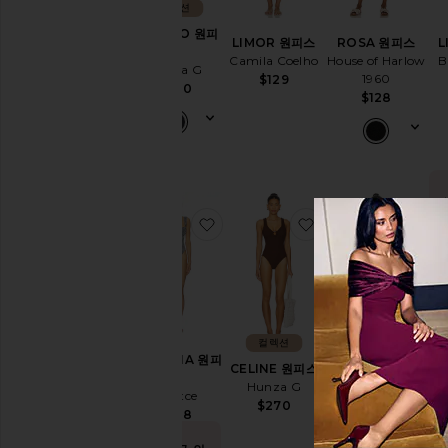
컬렉션
DOMINO 원피
LIMOR 원피스
L
ROSA 원피스
스
Camila Coelho
B
House of Harlow
Hunza G
1960
$129
$270
$128
찜상품VICTORIA 원피스
찜상품CELINE 원
찜상
컬렉션
VICTORIA 원피
CELINE 원피스
H
PIPER 원피스
스
Hunza G
LSPACE
Montce
$270
$194
$248