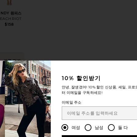
INDY 원피스
EACH RIOT
$158
지금 인기
있는 상품!
피스
품PIPER 원피스
찜상품HAYDEN 원피스
지난 48시간
10% 할인받기
동안 7회 판매
됨
안녕, 잘생겼어!
10% 할인
신상품, 세일, 프로
터 이메일을 구독하세요!
이메일 주소
AYDEN 원피스
superdown
$68
여성
남성
둘 다