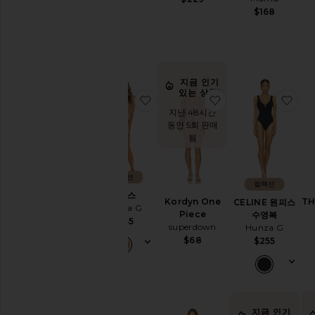
고
$168
있
음
항목들
예
약
주
지금 인기
문
있는 상품!
찜상품원피스
찜상품Kordyn One 
찜상
항목들
지난 48시간
동안 5회 판매
됨
컬렉션
컬렉션
원피스
Kordyn One
TH
CELINE 원피스
Hunza G
Piece
수영복
$255
superdown
Hunza G
$68
$255
지금 인기