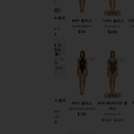
컬렉션
컬렉션
CAMILLA 원피
BAY 원피스
S
TONI 원피스
스
superdown
Ca
Hunza G
Hunza G
$64
$285
$315
지금 인
기 있는
상품!
찜상품KORISHA 원피스
찜상품MIO 원피스
찜상
지난 48시간
동안 7회 판매
됨
컬렉션
KORISHA 원피
MIO 원피스
MIA BEADED 원
스
Norma Kamali
피스
Michael
Hunza G
$195
Costello
Sale
$243
$285
$169
Pre