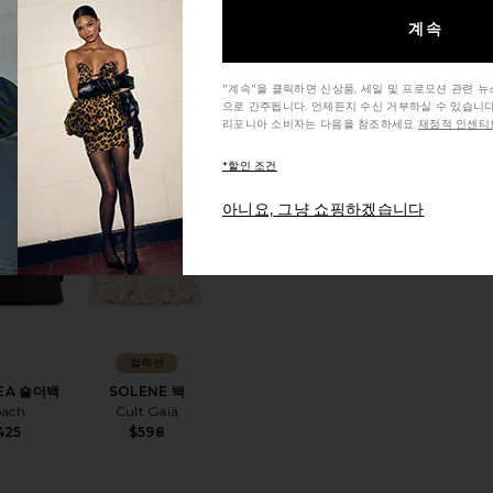
계속
A 토트백
호보백
i Beach
VERAFIED
"계속"을 클릭하면 신상품, 세일 및 프로모션 관련 
140
$198
으로 간주됩니다. 언제든지 수신 거부하실 수 있습니다
리포니아 소비자는 다음을 참조하세요
재정적 인센티브
*할인 조건
찜상품CHELSEA 숄더백
찜상품CROC ÉCLAIR 백
찜상품SOLENE 백
아니요, 그냥 쇼핑하겠습니다
컬렉션
EA 숄더백
SOLENE 백
ach
Cult Gaia
425
$598