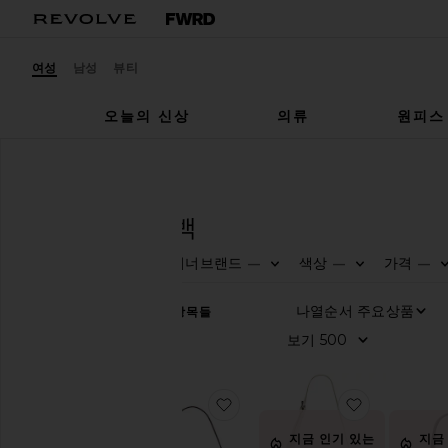
여성
남성
뷰티
오늘의 신상
의류
원피스
여성
핸드백
숄더백
핸드백
숄더백
디자이너브랜드
색상
가격
—
—
—
카
테
고
리
943
항목들
모
두
보
기
찜상품CRYSTAL SIGNATURE 
찜상품토트
애
지금 인기 있는
지금
니