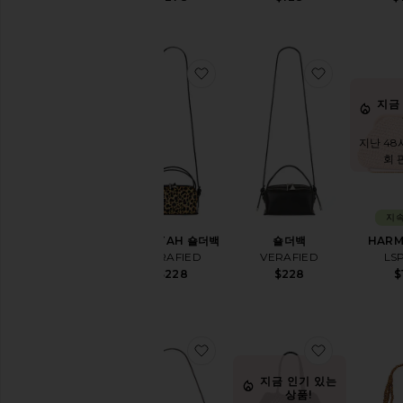
트
로
우
백
스
찜상품CHEETAH 숄더백
찜상품숄더
웨
이
지금
드
탑
지난 48시
핸
회 
들
토
트
지속
백
CHEETAH 숄더백
숄더백
HARM
여
VERAFIED
VERAFIED
LS
행
$228
$228
$
가
방
지
갑
찜상품CHELSEA 백
찜상품SANT
가
죽
지금 인기 있는
직
상품!