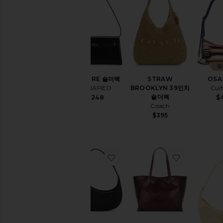
컬
ALLLURE 숄더백
STRAW
OSA
VERAFIED
BROOKLYN 39인치
Cul
숄더백
$248
$
Coach
$395
찜상품HARLEE 숄더백
찜상품THE 