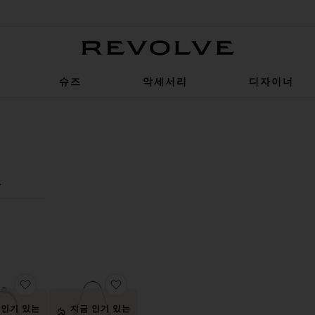
Revolve
슈즈
악세서리
디자이너
0
0
0
FILTER
SELECTED
FILTER
SELECTED
FILTER
SELECTED
나열순서
보기
SOFT TABBY 26인치 숄더백
백
찜상품CHRYSTIE 백
찜상품BROOKLYN 39 숄더백
 인기 있는
지금 인기 있는