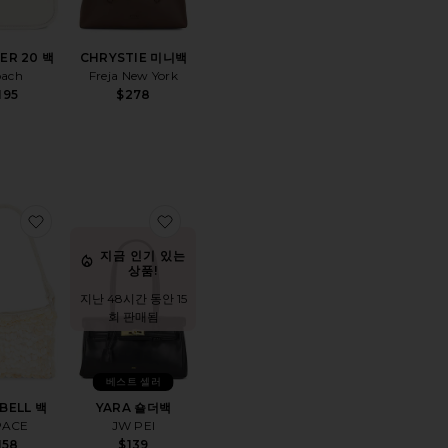
ER 20 백
CHRYSTIE 미니백
ach
Freja New York
195
$278
백
찜상품CAMPBELL 백
찜상품YARA 숄더백
지금 인기 있는
상품!
지난 48시간 동안 15
회 판매됨
베스트 셀러
BELL 백
YARA 숄더백
PACE
JW PEI
158
$139