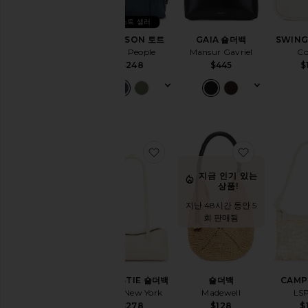
스
바
베스트 셀러
디
EMERSON 토트
GAIA 숄더백
SWING
키
Free People
Mansur Gavriel
Co
체
$248
$445
$
인
&
백
참
미
니
찜상품CHRYSTIE 숄더백
찜상품숄더
백
중
지금 인기 있는
고
상품!
품
지난 48시간 동안 5
사
회 판매됨
첼
백
숄
더
백
CHRYSTIE 숄더백
숄더백
CAMP
Freja New York
Madewell
LS
스
$278
$128
$