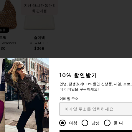
지난 48시간 동안 5
회 판매됨
상품
트백
숄더백
r Reasons
VERAFIED
130
$368
10% 할인받기
안녕, 잘생겼어!
10% 할인
신상품, 세일, 프로
터 이메일을 구독하세요!
STIE 백
찜상품KAYLA 토트백
찜상품호보백
이메일 주소
 인기 있는
상품!
시간 동안 6
판매됨
여성
남성
둘 다