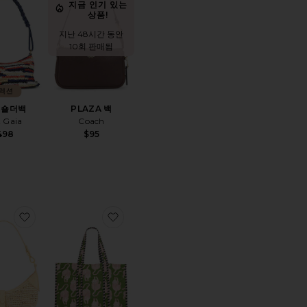
지금 인기 있는
상품!
지난 48시간 동안
10회 판매됨
렉션
 숄더백
PLAZA 백
t Gaia
Coach
498
$95
HARPER CARYALL 토트백
찜상품라피아 레더 미니 숄더백
찜상품FELINE TOTE 토트