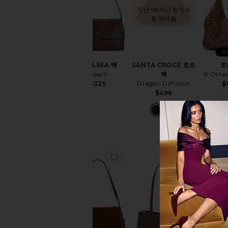
조
지난 48시간 동안 8
회 판매됨
유효성
재
신
고
있
CHELSEA 백
SANTA CROCE 토트
토
음
Coach
백
8 Othe
항목들
Dragon Diffusion
$325
$
$496
예
약
주
문
항목들
찜상품CHELSEA 숄더백
찜상품CHRY
지금
지난 48
회 