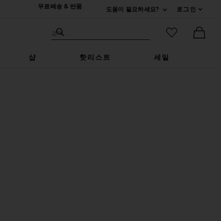
무료배송 & 반품
도움이 필요하세요?
로그인
펼치기 연락처
검색하기
즐겨찾기 아
검색
Ther
샵
핫리스트
세일