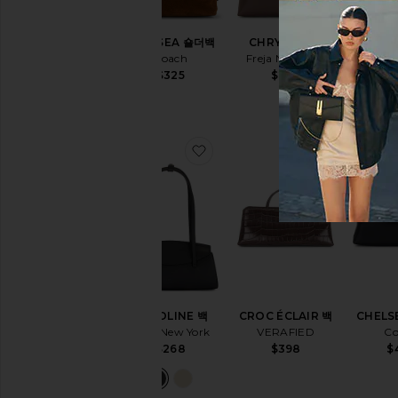
CHELSEA 숄더백
CHRYSTIE 백
KAYL
Coach
Freja New York
Nikk
$325
$278
$
찜상품CAROLINE 백
CAROLINE 백
CROC ÉCLAIR 백
CHELS
Freja New York
VERAFIED
Co
$268
$398
$