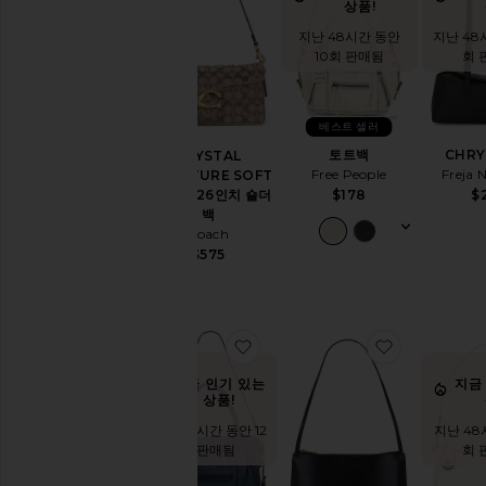
상품!
멀
인
지난 48시간 동안
지난 48
스
10회 판매됨
회 
파
이
어
베스트 셀러
드
토트백
CHRY
CRYSTAL
백
Free People
Freja 
SIGNATURE SOFT
팩
TABBY 26인치 숄더
$178
$
벨
백
트
Coach
백
$575
블
랙
버
켓
찜상품EMERSON 토트
찜상품GAIA
백
클
지금 인기 있는
지금
러
상품!
치
지난 48시간 동안 12
지난 48
백
회 판매됨
회 
크
로