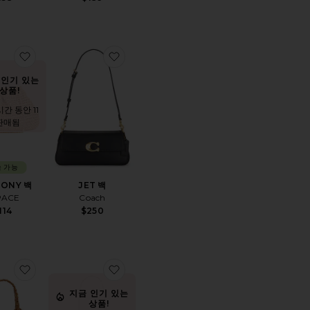
백
찜상품HARMONY 백
찜상품JET 백
 인기 있는
상품!
간 동안 11
판매됨
 가능
ONY 백
JET 백
PACE
Coach
114
$250
A CROCE 토트백
찜상품토트백
찜상품숄더백
지금 인기 있는
상품!