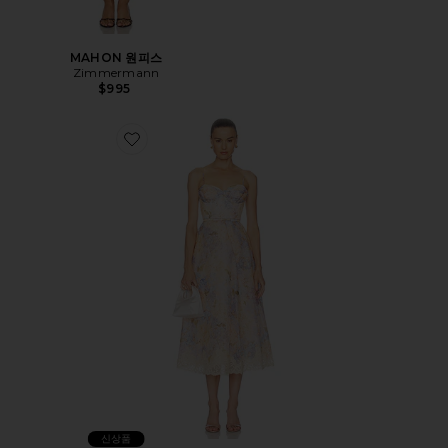
MAHON 원피스
Zimmermann
$995
Favorite VALIANT TUCKED MIDI 원피스
신상품