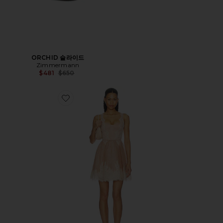
ORCHID 슬라이드
Zimmermann
Previous price:
$481
$650
Favorite VALIANT LACE TRIM MINI 원피스