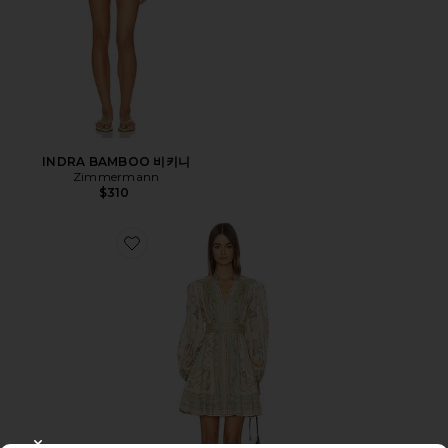
INDRA BAMBOO 비키니
Zimmermann
$310
Favorite ROSELIGHT 미니 원피스