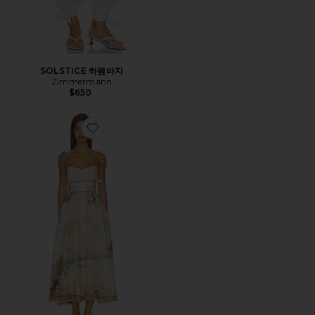
SOLSTICE 하렘바지
Zimmermann
$650
Favorite MAHON 원피스