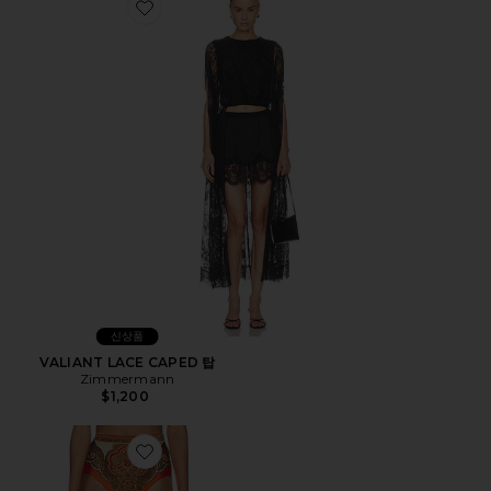
Favorite VALIANT LACE CAPED 탑
신상품
VALIANT LACE CAPED 탑
Zimmermann
$1,200
Favorite MAHON 하이웨이스트 팬츠