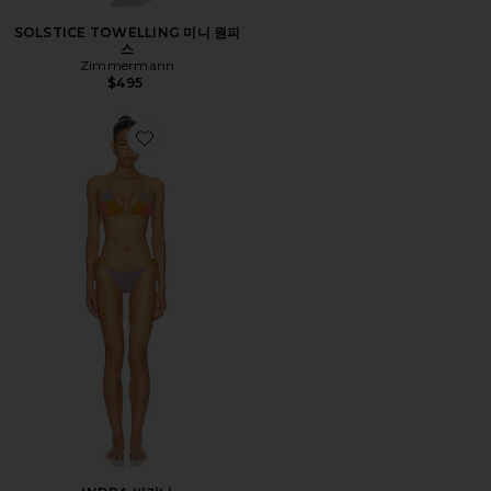
SOLSTICE TOWELLING 미니 원피
스
Zimmermann
$495
Favorite INDRA 비키니