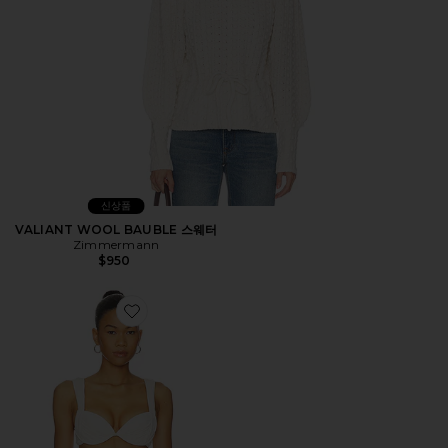
신상품
VALIANT WOOL BAUBLE 스웨터
Zimmermann
$950
Favorite ROSELIGHT 비키니 탑