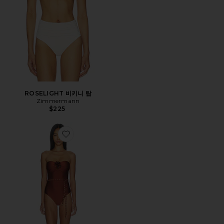
ROSELIGHT 비키니 탑
Zimmermann
$225
Favorite INDRA 원피스