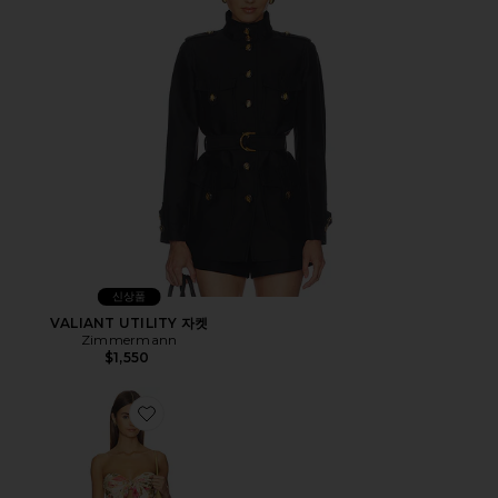
신상품
VALIANT UTILITY 자켓
Zimmermann
$1,550
Favorite MAHON 롬퍼