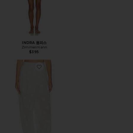
INDRA 원피스
Zimmermann
$395
Favorite SOLSTICE 하렘바지