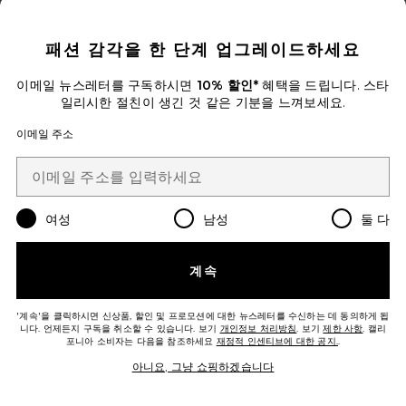
CLOSE MODAL
패션 감각을 한 단계 업그레이드하세요
이메일 뉴스레터를 구독하시면
10% 할인*
혜택을 드립니다. 스타
베스트 셀러
일리시한 절친이 생긴 것 같은 기분을 느껴보세요.
ROSELIGHT 미니 원피스
Zimmermann
이메일 주소
$850
Favorite ROSELIGHT 발코니 상단
여성
남성
둘 다
계속
'계속'을 클릭하시면 신상품, 할인 및 프로모션에 대한 뉴스레터를 수신하는 데 동의하게 됩
니다. 언제든지 구독을 취소할 수 있습니다. 보기
개인정보 처리방침
. 보기
제한 사항
. 캘리
포니아 소비자는 다음을 참조하세요
재정적 인센티브에 대한 공지.
.
아니요, 그냥 쇼핑하겠습니다