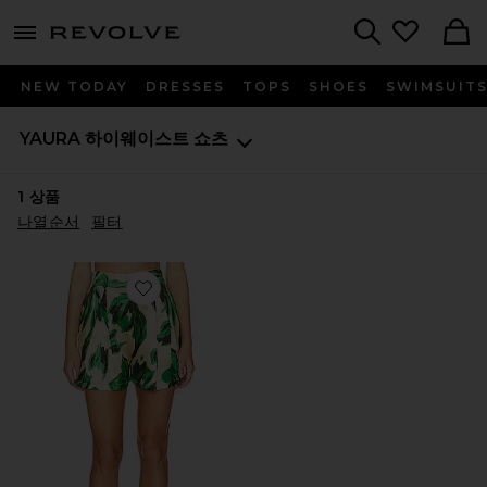
menu - shows more content
Revolve, Apparel & Fashion
Search
NEW TODAY
DRESSES
TOPS
SHOES
SWIMSUIT
YAURA
하이웨이스트 쇼츠
1
상품
나열순서
필터
Favorite TIMONI 반바지