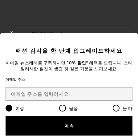
FOOTER
10% 할인받기
CLOSE MODAL
이메일을 제출하여 뉴스레터를 구독하실 수 있습니다. 언제든지 수신 거
패션 감각을 한 단계 업그레이드하세요
부 가능합니다.
개인 정보 정책
Email Address
이메일 뉴스레터를 구독하시면
10% 할인*
혜택을 드립니다. 스타
일리시한 절친이 생긴 것 같은 기분을 느껴보세요.
Sign Up
이메일 주소
ko
USD
Change Country Regions Preferences
여성
남성
둘 다
계속
개선에 도움을 주세요!
오늘 방문에 대한 설문 조사를 해주세요
Let's Go!