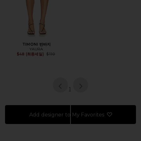
TIMONI 반바지
YAURA
Previous price:
$48 (최종세일)
$110
page
of 1, currently selected
1
Add designer to My Favorites