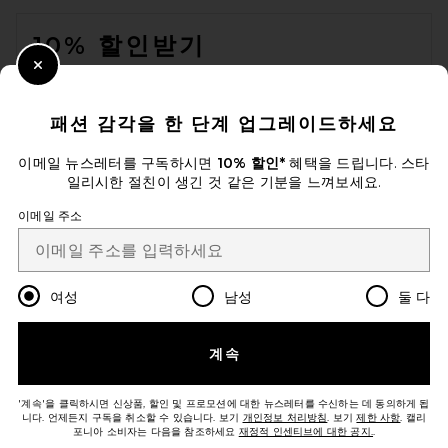
FOOTER
10% 할인받기
Close Modal
이메일을 제출하여 뉴스레터를 구독하실 수 있습니다. 언제든지 수신 거
부 가능합니다.
개인 정보 정책
패션 감각을 한 단계 업그레이드하세요
Dr. Martens T-bar Boot in
Email Address
Multi Abstract & Butterscotch
Dr. Martens
이메일 뉴스레터를 구독하시면
10% 할인*
혜택을 드립니다. 스타
전 가격:
$77
$170
일리시한 절친이 생긴 것 같은 기분을 느껴보세요.
Sign Up
이메일 주소
ko
USD
Change Country Regions Preferences
여성
남성
둘 다
개선에 도움을 주세요!
계속
오늘 방문에 대한 설문 조사를 해주세요
Let's Go!
'계속'을 클릭하시면 신상품, 할인 및 프로모션에 대한 뉴스레터를 수신하는 데 동의하게 됩
니다. 언제든지 구독을 취소할 수 있습니다. 보기
개인정보 처리방침
. 보기
제한 사항
. 캘리
포니아 소비자는 다음을 참조하세요
재정적 인센티브에 대한 공지.
.
고객센터