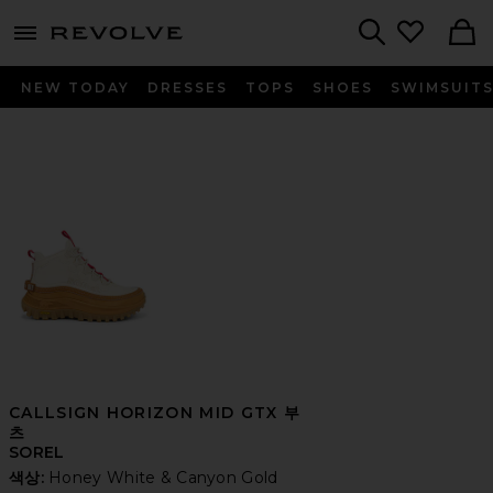
menu - shows more content
Revolve, Apparel & Fashion
Search
NEW TODAY
DRESSES
TOPS
SHOES
SWIMSUIT
CALLSIGN HORIZON MID GTX 부
츠
SOREL
색상:
Honey White & Canyon Gold