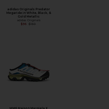
adidas Originals Predator
Megaride in White, Black, &
Gold Metallic
adidas Originals
전 가격:
$96
$160
MM6 Maison Margiela X