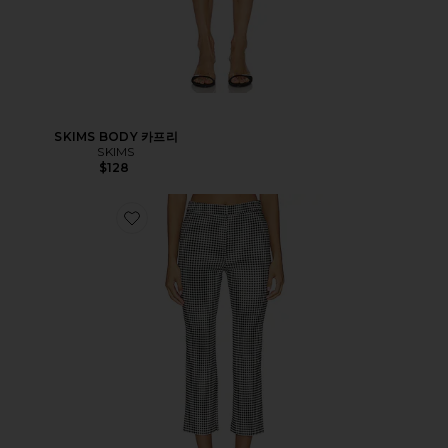
SKIMS BODY 카프리
SKIMS
$128