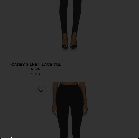
CAREY SILKEN LACE 팬츠
AFRM
$128