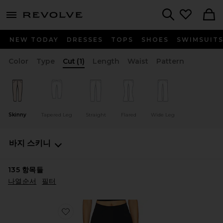
menu - shows more content
Revolve, Apparel & Fashion
Search
NEW TODAY
DRESSES
TOPS
SHOES
SWIMSUIT
Color
Type
Cut
(1)
Length
Waist
Pattern
Skinny
Tapered Leg
Straight
Flared
Wide Leg
바지
스키니
135
항목들
나열순서
필터